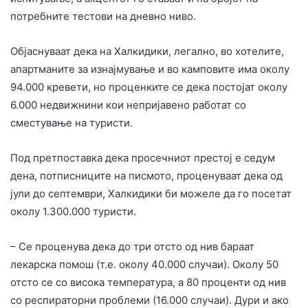
потребните тестови на дневно ниво.
Објаснуваат дека на Халкидики, легално, во хотелите,
апартманите за изнајмување и во камповите има околу
94.000 кревети, но проценките се дека постојат околу
6.000 недвижнини кои непријавено работат со
сместување на туристи.
Под претпоставка дека просечниот престој е седум
дена, потписниците на писмото, проценуваат дека од
јули до септември, Халкидики би можеле да го посетат
околу 1.300.000 туристи.
– Се проценува дека до три отсто од нив бараат
лекарска помош (т.е. околу 40.000 случаи). Околу 50
отсто се со висока температура, а 80 проценти од нив
со респираторни проблеми (16.000 случаи). Дури и ако