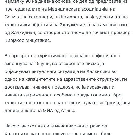
најмалку 90 на дневна основа, се дел од предлозите на
претседателите на Медицинската асоцијација, на
Сојузот на хотелиери, на Комората, на Федерацијата на
туристички објекти и на Здружението на кампови, сите
од Халкидики, во отвореното писмо до грчкиот премиер
Кирјакос Мицотакис.
Во пресрет на туристичката сезона што официјално
започнува на 15 јуни, во отвореното писмо ја
објаснуваат актуелната ситуација на Халкидики во
однос на капацитетите на здравствените структури, ги
доставуваат нивните предлози, но ја изразуваат и
нивната загриженост, особено поради големиот број
туристи кои по копнен пат пристигнуваат во Грција, јави
дописничката на МИА од Атина.
На состанокот на сите инволвирани страни од
Халкидики, како што пишуваат во писмото, било