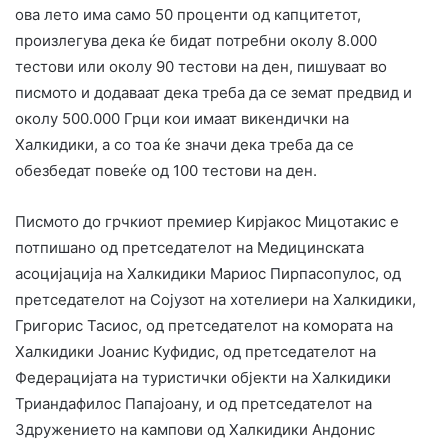
ова лето има само 50 проценти од капцитетот,
произлегува дека ќе бидат потребни околу 8.000
тестови или околу 90 тестови на ден, пишуваат во
писмото и додаваат дека треба да се земат предвид и
околу 500.000 Грци кои имаат викендички на
Халкидики, а со тоа ќе значи дека треба да се
обезбедат повеќе од 100 тестови на ден.
Писмото до грчкиот премиер Кирјакос Мицотакис е
потпишано од претседателот на Медицинската
асоцијација на Халкидики Мариос Пирпасопулос, од
претседателот на Сојузот на хотелиери на Халкидики,
Григорис Тасиос, од претседателот на комората на
Халкидики Јоанис Куфидис, од претседателот на
Федерацијата на туристички објекти на Халкидики
Триандафилос Папајоану, и од претседателот на
Здружението на кампови од Халкидики Андонис