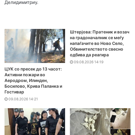
Делидимитриу.
Штерјова: Пратеник и возач
на градоначалник се меѓу
напаѓачите во Ново Село,
Обвинителството свесно
одбива да реагира
09.08.2026 14:19
ЦУК со пресек до 13 часот:
Активни пожари во
Аеродром, Илинден,
Босилово, Крива Паланка и
Гостивар
09.08.2026 14:21