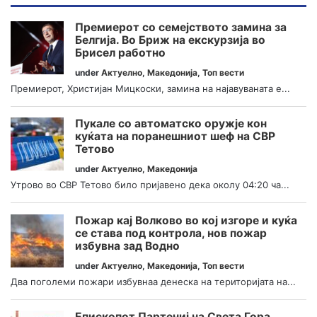
Премиерот со семејството замина за
Белгија. Во Бриж на екскурзија во
Брисел работно
under
Актуелно
,
Македонија
,
Топ вести
Премиерот, Христијан Мицкоски, замина на најавуваната е...
Пукале со автоматско оружје кон
куќата на поранешниот шеф на СВР
Тетово
under
Актуелно
,
Македонија
Утрово во СВР Тетово било пријавено дека околу 04:20 ча...
Пожар кај Волково во кој изгоре и куќа
се става под контрола, нов пожар
избувна зад Водно
under
Актуелно
,
Македонија
,
Топ вести
Два поголеми пожари избувнаа денеска на територијата на...
Епископот Партениј на Света Гора,