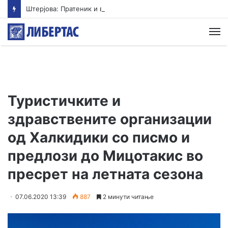
Штерјова: Пратеник и возач на градоначалник се меѓу напаѓачите во Ново Село, Обвинителството свесно одбива да реагира
М
Туристичките и
здравствените организации
од Халкидики со писмо и
предлози до Мицотакис во
пресрет на летната сезона
07.06.2020 13:39
887
2 минути читање