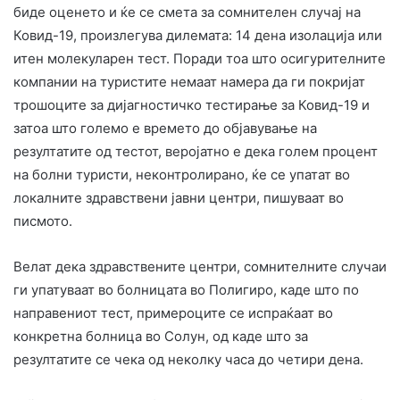
биде оценето и ќе се смета за сомнителен случај на
Ковид-19, произлегува дилемата: 14 дена изолација или
итен молекуларен тест. Поради тоа што осигурителните
компании на туристите немаат намера да ги покријат
трошоците за дијагностичко тестирање за Ковид-19 и
затоа што големо е времето до објавување на
резултатите од тестот, веројатно е дека голем процент
на болни туристи, неконтролирано, ќе се упатат во
локалните здравствени јавни центри, пишуваат во
писмото.
Велат дека здравствените центри, сомнителните случаи
ги упатуваат во болницата во Полигиро, каде што по
направениот тест, примероците се испраќаат во
конкретна болница во Солун, од каде што за
резултатите се чека од неколку часа до четири дена.