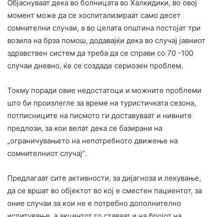
Објаснуваат дека во болницата во Халкидики, во овој
момент може да се хоспитализираат само десет
сомнителни случаи, а во целата општина постојат три
возила на брза помош, додавајќи дека во случај јавниот
здравствен систем да треба да се справи со 70 -100
случаи дневно, ќе се создаде сериозен проблем.
Токму поради овие недостатоци и можните проблеми
што би произлегле за време на туристичката сезона,
потписниците на писмото ги доставуваат и нивните
предлози, за кои велат дека се базирани на
„ограничувањето на непотребното движење на
сомнителниот случај“.
Предлагаат сите активности, за дијагноза и лекување,
да се вршат во објектот во кој е сместен пациентот, за
оние случаи за кои не е потребно дополнително
испитување, а акцентот го ставаат и на бројот на