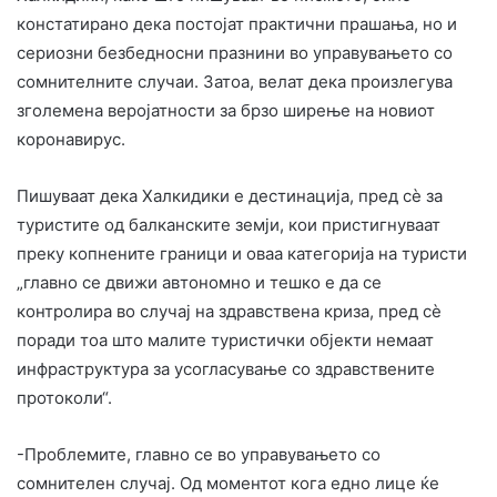
констатирано дека постојат практични прашања, но и
сериозни безбедносни празнини во управувањето со
сомнителните случаи. Затоа, велат дека произлегува
зголемена веројатности за брзо ширење на новиот
коронавирус.
Пишуваат дека Халкидики е дестинација, пред сѐ за
туристите од балканските земји, кои пристигнуваат
преку копнените граници и оваа категорија на туристи
„главно се движи автономно и тешко е да се
контролира во случај на здравствена криза, пред сѐ
поради тоа што малите туристички објекти немаат
инфраструктура за усогласување со здравствените
протоколи“.
-Проблемите, главно се во управувањето со
сомнителен случај. Од моментот кога едно лице ќе