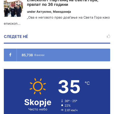
првпат по 36 години
under
Актуелно
,
Македонија
„Ова е неговото прво доаѓање на Света Гора како
епископ...
СЛЕДЕТЕ НÉ
85,738
Фанови
35
℃
Skopje
36º - 25º
22%
Чисто небо
2.61 км/ч