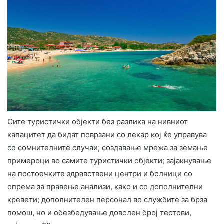
Сите туристички објекти без разлика на нивниот
капацитет да бидат поврзани со лекар кој ќе управува
со сомнителните случаи; создавање мрежа за земање
примероци во самите туристички објекти; зајакнување
на постоечките здравствени центри и болници со
опрема за правење анализи, како и со дополнителни
кревети; дополнителен персонал во службите за брза
помош, но и обезбедување доволен број тестови,