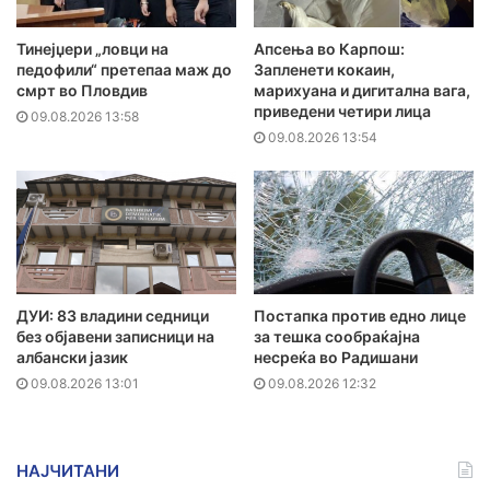
Тинејџери „ловци на
Апсења во Карпош:
педофили“ претепаа маж до
Запленети кокаин,
смрт во Пловдив
марихуана и дигитална вага,
приведени четири лица
09.08.2026 13:58
09.08.2026 13:54
ДУИ: 83 владини седници
Постапка против едно лице
без објавени записници на
за тешка сообраќајна
албански јазик
несреќа во Радишани
09.08.2026 13:01
09.08.2026 12:32
НАЈЧИТАНИ