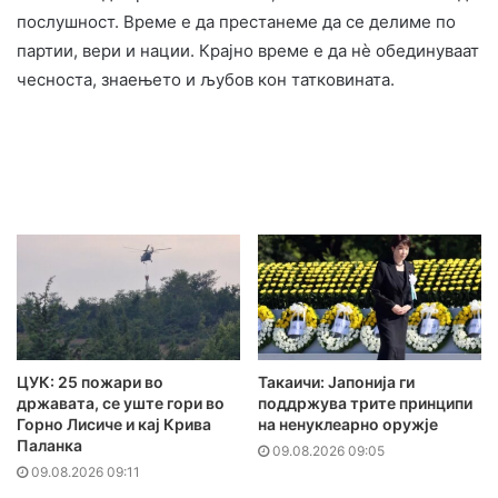
послушност. Време е да престанеме да се делиме по
партии, вери и нации. Крајно време е да нѐ обединуваат
чесноста, знаењето и љубов кон татковината.
ЦУК: 25 пожари во
Такаичи: Јапонија ги
државата, се уште гори во
поддржува трите принципи
Горно Лисиче и кај Крива
на ненуклеарно оружје
Паланка
09.08.2026 09:05
09.08.2026 09:11