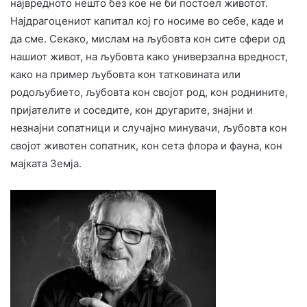
највредното нешто без кое не би постоел животот.
Најдрагоцениот капитал кој го носиме во себе, каде и
да сме. Секако, мислам на љубовта кон сите сфери од
нашиот живот, на љубовта како универзална вредност,
како на пример љубовта кон татковината или
родољубието, љубовта кон својот род, кон роднините,
пријателите и соседите, кон другарите, знајни и
незнајни сопатници и случајно минувачи, љубовта кон
својот животен сопатник, кон сета флора и фауна, кон
мајката Земја.