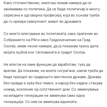
Како стопанственик, никогаш немав намера да се
занимавам со политика. Да се биде политичар е многу
сериозна и одговорна професија, која во основа треба
да го креира севкупниот живот во државата.
Со моето влегување во политиката, како пратеник во
Собранието на РМ и како Градоначалник на Град
Скопје, имав чесни намери, да ја покажам преку дела
мојата љубов кон татковината и градот Скопје.
Не влегов на овие функции да заработам, туку да
вратам. Да покажам, на моите сограѓани, каков треба да
биде приодот во градењето вистинска држава. Држава
без правда е куќа без темел, а народ без надеж станува
номад, иселеник од сопствениот дом. Со заминување
на младите генерации не заминува само една
генерација. Со нив си заминува иднината.