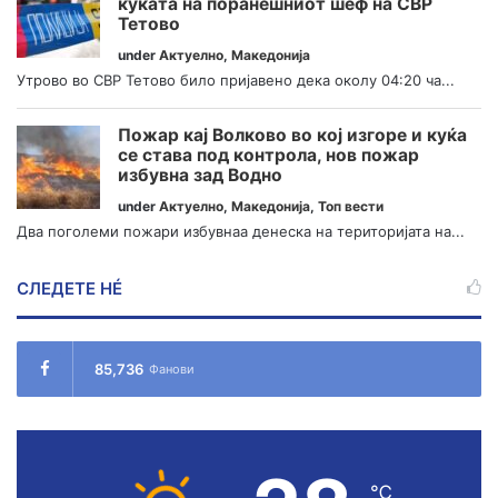
куќата на поранешниот шеф на СВР
Тетово
under
Актуелно
,
Македонија
Утрово во СВР Тетово било пријавено дека околу 04:20 ча...
Пожар кај Волково во кој изгоре и куќа
се става под контрола, нов пожар
избувна зад Водно
under
Актуелно
,
Македонија
,
Топ вести
Два поголеми пожари избувнаа денеска на територијата на...
СЛЕДЕТЕ НÉ
85,736
Фанови
℃