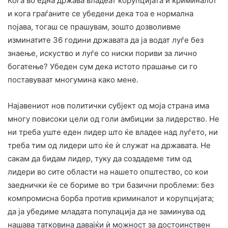
Кога во една држава владеат корупцијата и криминалот
и кога граѓаните се убедени дека тоа е нормална
појава, тогаш се прашувам, зошто дозволивме
изминатите 36 години државата да ја водат луѓе без
знаење, искуство и луѓе со ниски пориви за лично
богатење? Убеден сум дека истото прашање си го
поставуваат многумина како мене.
Најавениот нов политички субјект од моја страна има
многу повисоки цели од голи амбиции за лидерство. Не
ни треба уште еден лидер што ќе владее над луѓето, ни
треба тим од лидери што ќе ѝ служат на државата. Не
сакам да бидам лидер, туку да создадеме тим од
лидери во сите области на нашето општество, со кои
заеднички ќе се бориме во три базични проблеми: без
компромисна борба против криминалот и корупцијата;
да ја убедиме младата популација да не заминува од
нашава татковина давајќи ѝ можност за достоинствен