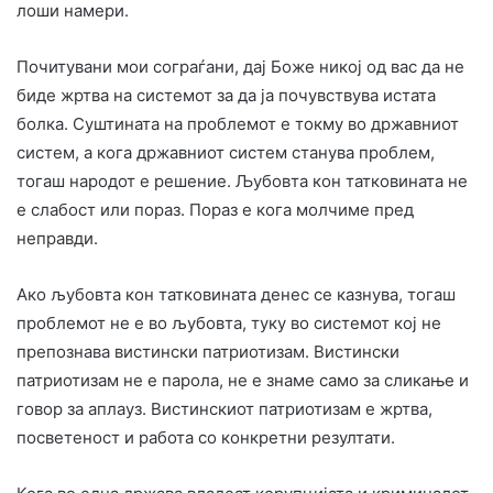
лоши намери.
Почитувани мои сограѓани, дај Боже никој од вас да не
биде жртва на системот за да ја почувствува истата
болка. Суштината на проблемот е токму во државниот
систем, а кога државниот систем станува проблем,
тогаш народот е решение. Љубовта кон татковината не
е слабост или пораз. Пораз е кога молчиме пред
неправди.
Ако љубовта кон татковината денес се казнува, тогаш
проблемот не е во љубовта, туку во системот кој не
препознава вистински патриотизам. Вистински
патриотизам не е парола, не е знаме само за сликање и
говор за аплауз. Вистинскиот патриотизам е жртва,
посветеност и работа со конкретни резултати.