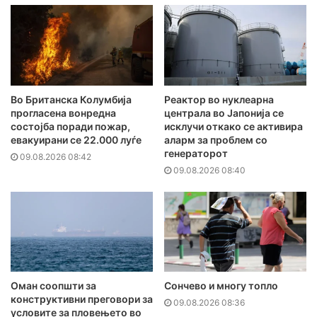
Во Британска Колумбија
Реактор во нуклеарна
прогласена вонредна
централа во Јапонија се
состојба поради пожар,
исклучи откако се активира
евакуирани се 22.000 луѓе
аларм за проблем со
генераторот
09.08.2026 08:42
09.08.2026 08:40
Оман соопшти за
Сончево и многу топло
конструктивни преговори за
09.08.2026 08:36
условите за пловењето во