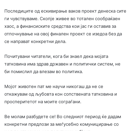
Последиците од ескивирање ваков проект денеска сите
ги чувствуваме. Скопје живее во тотален сообраќаен
хаос, а финансиските средства кои јас ги оставив за
отпочнување на овој финален проект се изедоа без да
се направат конкретни дела.
Почитувани читатели, кога би знаел дека мојата
татковина има здрав државен и политички систем, не
би помислил да влезам во политика.
Мојот животен пат ме научи никогаш да не се
откажувам од љубовта кон сопствената татковина и
просперитетот на моите сограѓани.
Ве молам разбудете се! Во следниот период ќе дадам
конкретни предлози за меѓусебно комуницирање со