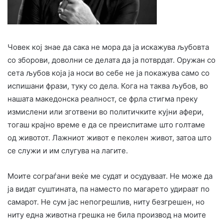
Човек кој знае да сака не мора да ја искажува љубовта
со зборови, доволни се делата да ја потврдат. Оружан со
сета љубов која ја носи во себе не ја покажува само со
испишани фрази, туку со дела. Кога на таква љубов, во
нашата македонска реалност, се фрла стигма преку
измислени или зготвени во политичките кујни афери,
тогаш крајно време е да се преиспитаме што голтаме
од животот. Лажниот живот е пеколен живот, затоа што
се служи и им слугува на лагите.
Моите сограѓани веќе ме судат и осудуваат. Не може да
ја видат суштината, па наместо по магарето удираат по
самарот. Не сум јас непогрешлив, ниту безгрешен, но
ниту една животна грешка не била производ на моите