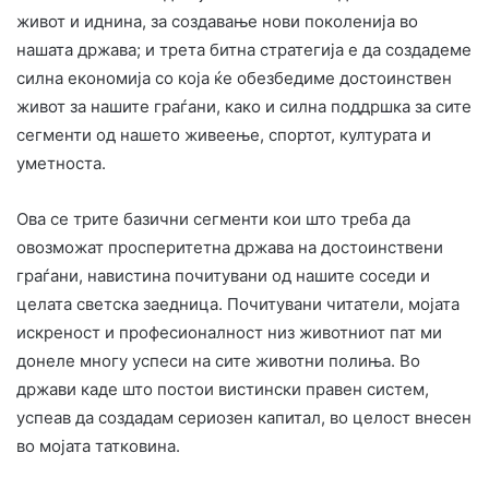
живот и иднина, за создавање нови поколенија во
нашата држава; и трета битна стратегија е да создадеме
силна економија со која ќе обезбедиме достоинствен
живот за нашите граѓани, како и силна поддршка за сите
сегменти од нашето живеење, спортот, културата и
уметноста.
Ова се трите базични сегменти кои што треба да
овозможат просперитетна држава на достоинствени
граѓани, навистина почитувани од нашите соседи и
целата светска заедница. Почитувани читатели, мојата
искреност и професионалност низ животниот пат ми
донеле многу успеси на сите животни полиња. Во
држави каде што постои вистински правен систем,
успеав да создадам сериозен капитал, во целост внесен
во мојата татковина.