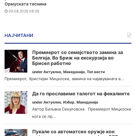
Ормуската теснина
09.08.2026 08:38
НАЈЧИТАНИ
Премиерот со семејството замина за
Белгија. Во Бриж на екскурзија во
Брисел работно
under
Актуелно
,
Македонија
,
Топ вести
Премиерот, Христијан Мицкоски, замина на најавуваната е...
Да го прославиме талогот на фекалиите
under
Актуелно
,
Избор
,
Македонија
Автор Биљана Секуловска Премиерот Мицкоски
кога се пр...
Пукале со автоматско оружје кон