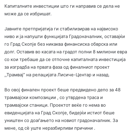
Капиталните инвестиции што ги направив се дела не
може да се избришат.
Јавните претпријатија ги стабилизирав на највисоко
ниво и ја напушти функцијата Градоначалник, оставајќи
го Град Скопје без никаква финансиска обврска или
долг. Оставив во касата на градот полни 8 милиони евра
со кои требаше да се отпочне капиталната инвестиција
за изградба на првата фаза од финалниот проект
,,Трамвај” на релацијата Лисиче-Центар и назад.
Во овој финален проект беше предвидено депо за 48
трамвајски композиции , со утврдена траса и
трамвајски станици. Проектот веќе го нема во
евиденцијата на Град Скопје, бидејќи истиот беше
уништен со доаѓањето на новиот градоначалник. За
мене, од сѐ уште неразбирливи причини .