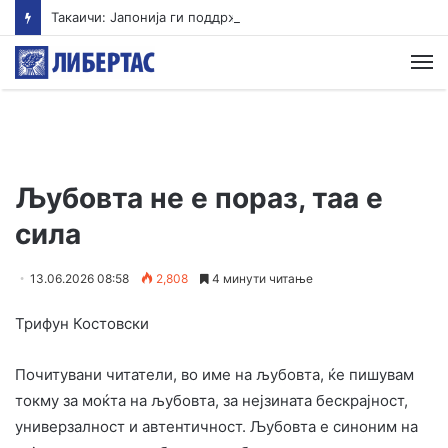
Такаичи: Јапонија ги поддржува трите принципи на ненуклеарно оружје
М
Љубовта не е пораз, таа е
сила
13.06.2026 08:58
2,808
4 минути читање
Трифун Костовски
Почитувани читатели, во име на љубовта, ќе пишувам
токму за моќта на љубовта, за нејзината бескрајност,
универзалност и автентичност. Љубовта е синоним на