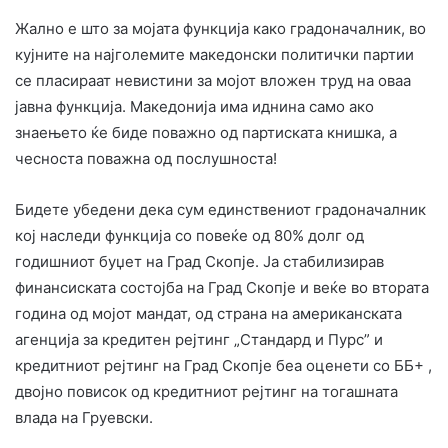
Жално е што за мојата функција како градоначалник, во
кујните на најголемите македонски политички партии
се пласираат невистини за мојот вложен труд на оваа
јавна функција. Македонија има иднина само ако
знаењето ќе биде поважно од партиската книшка, а
чесноста поважна од послушноста!
Бидете убедени дека сум единствениот градоначалник
кој наследи функција со повеќе од 80% долг од
годишниот буџет на Град Скопје. Ја стабилизирав
финансиската состојба на Град Скопје и веќе во втората
година од мојот мандат, од страна на американската
агенција за кредитен рејтинг „Стандард и Пурс” и
кредитниот рејтинг на Град Скопје беа оценети со ББ+ ,
двојно повисок од кредитниот рејтинг на тогашната
влада на Груевски.