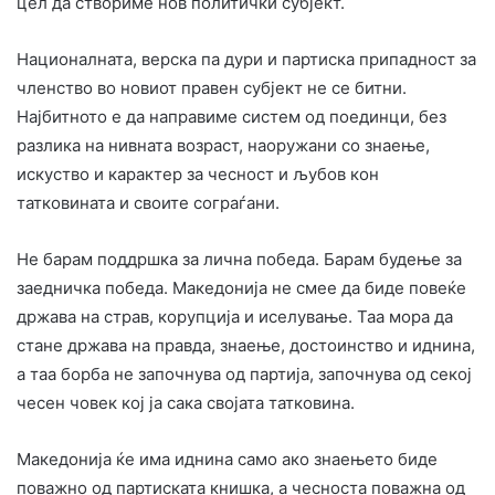
цел да створиме нов политички субјект.
Националната, верска па дури и партиска припадност за
членство во новиот правен субјект не се битни.
Најбитното е да направиме систем од поединци, без
разлика на нивната возраст, наоружани со знаење,
искуство и карактер за чесност и љубов кон
татковината и своите сограѓани.
Не барам поддршка за лична победа. Барам будење за
заедничка победа. Македонија не смее да биде повеќе
држава на страв, корупција и иселување. Таа мора да
стане држава на правда, знаење, достоинство и иднина,
а таа борба не започнува од партија, започнува од секој
чесен човек кој ја сака својата татковина.
Македонија ќе има иднина само ако знаењето биде
поважно од партиската книшка, а чесноста поважна од