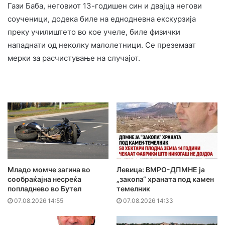
Гази Баба, неговиот 13-годишен син и двајца негови
соученици, додека биле на еднодневна екскурзија
преку училиштето во кое учеле, биле физички
нападнати од неколку малолетници. Се преземаат
мерки за расчистување на случајот.
Младо момче загина во
Левица: ВМРО-ДПМНЕ ја
сообраќајна несреќа
„закопа“ храната под камен
попладнево во Бутел
темелник
07.08.2026 14:55
07.08.2026 14:33