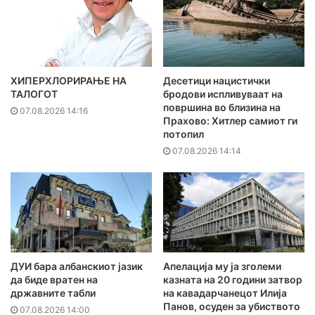
ХИПЕРХЛОРИРАЊЕ НА
Десетици нацистички
ТАЛОГОТ
бродови испливуваат на
површина во близина на
07.08.2026 14:16
Прахово: Хитлер самиот ги
потопил
07.08.2026 14:14
ДУИ бара албанскиот јазик
Апелација му ја зголеми
да биде вратен на
казната на 20 години затвор
државните табли
на кавадарчанецот Илија
Панов, осуден за убиството
07.08.2026 14:00