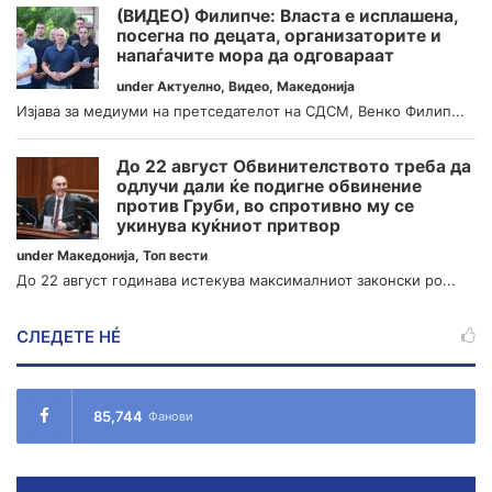
(ВИДЕО) Филипче: Власта е исплашена,
посегна по децата, организаторите и
напаѓачите мора да одговараат
under
Актуелно
,
Видео
,
Македонија
Изјава за медиуми на претседателот на СДСМ, Венко Филип...
До 22 август Обвинителството треба да
одлучи дали ќе подигне обвинение
против Груби, во спротивно му се
укинува куќниот притвор
under
Македонија
,
Топ вести
До 22 август годинава истекува максималниот законски ро...
СЛЕДЕТЕ НÉ
85,744
Фанови