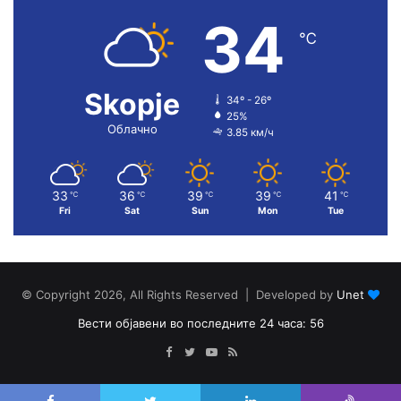
34
℃
Skopje
34º - 26º
25%
Облачно
3.85 км/ч
33
36
39
39
41
℃
℃
℃
℃
℃
Fri
Sat
Sun
Mon
Tue
© Copyright 2026, All Rights Reserved | Developed by
Unet
Вести објавени во последните 24 часа: 56
Facebook
Twitter
YouTube
RSS