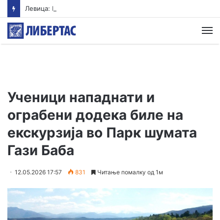
Левица: ВМРО-ДПМНЕ ја „закопа“ храната под камен темелник
М
Ученици нападнати и
ограбени додека биле на
екскурзија во Парк шумата
Гази Баба
12.05.2026 17:57
831
Читање помалку од 1м