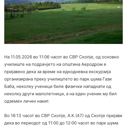
На 11.05.2026 во 11:06 часот во СВР Скопје, од основно
училиште на подрачјето на општина Аеродром е
пријавено дека за време на еднодневна екскурзија
организирана преку училиштето во парк шума Гази
Баба, неколку ученици биле физички нападнати од
неколку други малолетници, а на еден ученик му бил
одземен личен накит.
Во 16:13 часот во СВР Скопје, А.К.(47) од Скопје пријави
дека во периодот од 11:00 до 12:00 часот во парк шума