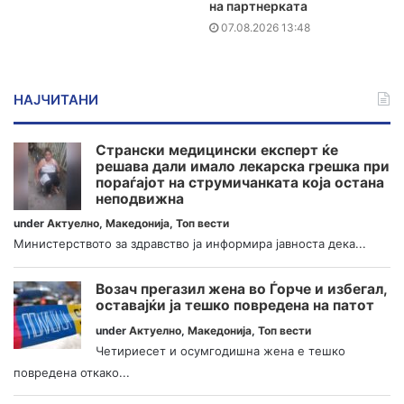
на партнерката
07.08.2026 13:48
НАЈЧИТАНИ
Странски медицински експерт ќе
решава дали имало лекарска грешка при
пораѓајот на струмичанката која остана
неподвижна
under
Актуелно
,
Македонија
,
Топ вести
Министерството за здравство ја информира јавноста дека...
Возач прегазил жена во Ѓорче и избегал,
оставајќи ја тешко повредена на патот
under
Актуелно
,
Македонија
,
Топ вести
Четириесет и осумгодишна жена е тешко
повредена откако...