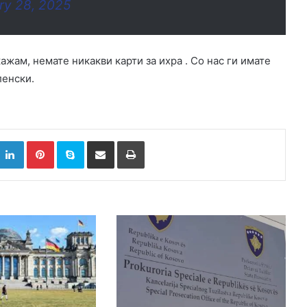
ry 28, 2025
ажам, немате никакви карти за ихра . Со нас ги имате
ленски.
k
witter
LinkedIn
Pinterest
Skype
Сподели преку Е-маил
Испринтај