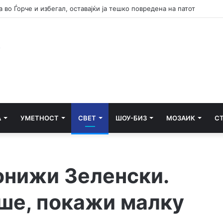
А
УМЕТНОСТ
СВЕТ
ШОУ-БИЗ
МОЗАИК
С
онижи Зеленски.
ше, покажи малку