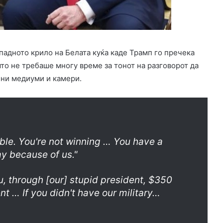
падното крило на Белата куќа каде Трамп го пречека
што не требаше многу време за тонот на разговорот да
јни медиуми и камери.
ouble. You're not winning … You have a
y because of us."
, through [our] stupid president, $350
nt … If you didn't have our military…