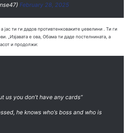
onse47)
February 28, 2025
а јас ти ги дадов противтенковаките џевелини . Ти ги
и. „Изјавата е ова, Обама ти даде постелнината, а
ласот и продолжи:
ut us you don’t have any cards”
essed, he knows who’s boss and who is