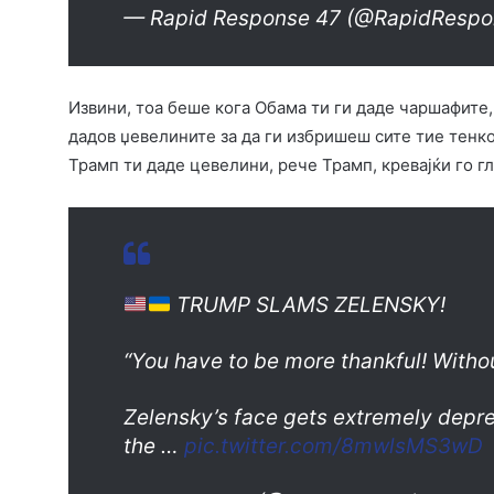
— Rapid Response 47 (@RapidResp
Извини, тоа беше кога Обама ти ги даде чаршафите, 
дадов џевелините за да ги избришеш сите тие тенков
Трамп ти даде цевелини, рече Трамп, кревајќи го г
TRUMP SLAMS ZELENSKY!
“You have to be more thankful! Witho
Zelensky’s face gets extremely depr
the …
pic.twitter.com/8mwlsMS3wD