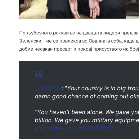
По љубезното ракување на двајцата лидери пред за
Зеленски, тие се повлекоа во Овалната соба, каде 
добие несакан пресврт и покрај присуството на бро
.
@POTUS
: "Your country is in big tr
damn good chance of coming out oka
"You haven't been alone. We gave you
billion. We gave you military equipme
pic.twitter.com/MFU600Enlt