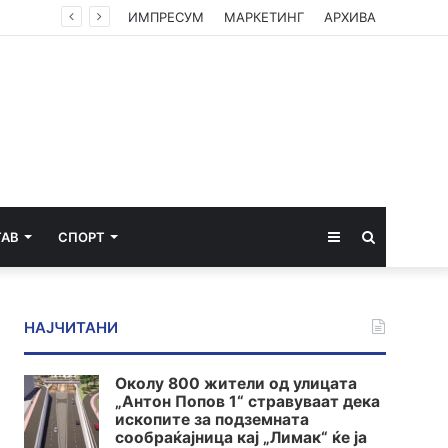
Институтот „Роберт Кох“ ги ревидираше податоците: Речиси 12.000 починати од екстремните горештини во Германија
ИМПРЕСУМ
МАРКЕТИНГ
АРХИВА
Sidebar
Пребарај
ТАВ
СПОРТ
за
НАЈЧИТАНИ
Околу 800 жители од улицата
„Антон Попов 1“ стравуваат дека
ископите за подземната
сообраќајница кај „Лимак“ ќе ја