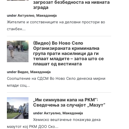
загрозат безбедноста на нивната
зграда
under
Актуелно
,
Македонија
Жителите и сопствениците на деловни простори во
станбен...
(Видео) Во Ново Село
Организираната криминална
група прати насилници да ги
тепаат младите – затоа што се
плашат од вистината
under
Видео
,
Македонија
Соопштение на СДСМ Во Ново Село денеска мирни
млади соц...
„Им симнувам капа на РКМ“:
Сведочења за случајот „Мазут“
under
Актуелно
,
Македонија
Хемиско вештачење покажува дека
мазутот кој РКМ ДОО Ско...