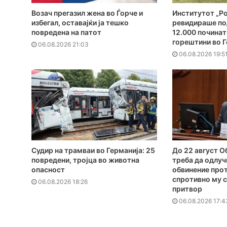
Возач прегазил жена во Ѓорче и
Институтот „Ро
избегал, оставајќи ја тешко
ревидираше по
повредена на патот
12.000 починат
горештини во Г
06.08.2026 21:03
06.08.2026 19:5
Судир на трамваи во Германија: 25
До 22 август 
повредени, тројца во животна
треба да одлуч
опасност
обвинение прот
спротивно му с
06.08.2026 18:26
притвор
06.08.2026 17:4