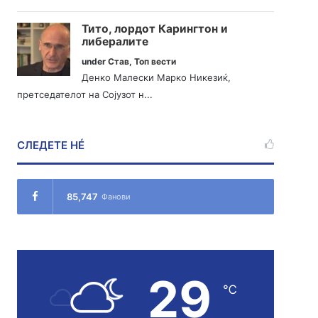
Тито, лордот Карингтон и
либералите
under
Став
,
Топ вести
Денко Малески Марко Никезиќ,
претседателот на Сојузот н...
СЛЕДЕТЕ НÉ
85,747
Фанови
29
℃