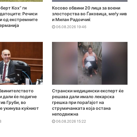
берт Кох“ ги
Косово обвини 20 лица за воени
датоците: Речиси
злосторства во Ѓаковица, меѓу нив
и од екстремните
и Милан Радоичиќ
ерманија
06.08.2026 19:46
1
Обвинителството
Странски медицински експерт ќе
и дали ќе подигне
решава дали имало лекарска
ив Груби, во
грешка при пораѓајот на
е укинува куќниот
струмичанката која остана
неподвижна
3
06.08.2026 15:22