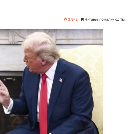
3,972
Читање помалку од 1м