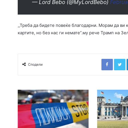
— Lord Bebo (@MyLordBebo)
Februa
,,Треба да бидете повеќе благодарни. Морам да ви к
картите, но без нас ги немате“.му рече Трамп на Зе
Faceboo
T
Сподели