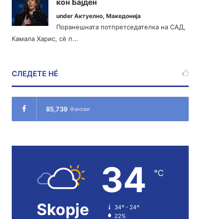
кон Бајден
under
Актуелно
,
Македонија
Поранешната потпретседателка на САД,
Камала Харис, сè п...
СЛЕДЕТЕ НÉ
85,739
Фанови
34
℃
Skopje
34º - 24º
22%