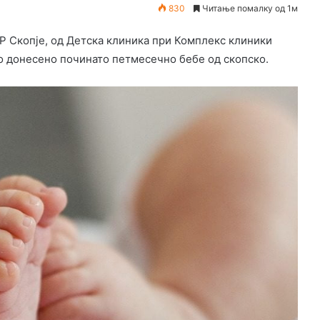
830
Читање помалку од 1м
Р Скопје, од Детска клиника при Комплекс клиники
ило донесено починато петмесечно бебе од скопско.