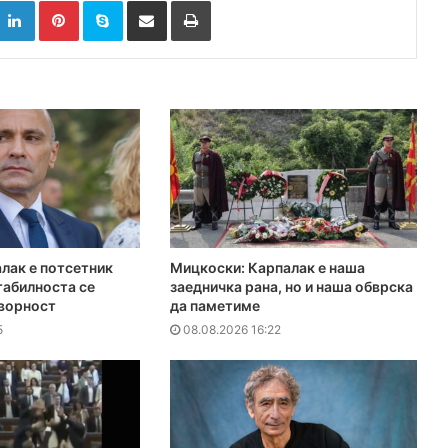
лак е потсетник
Мицкоски: Карпалак е наша
табилноста се
заедничка рана, но и наша обврска
оворност
да паметиме
5
08.08.2026 16:22