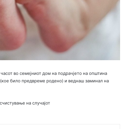
 часот во семејниот дом на подрачјето на општина
(кое било предвреме родено) и веднаш заминал на
асчистување на случајот
k
witter
LinkedIn
Pinterest
Skype
Сподели преку Е-маил
Испринтај