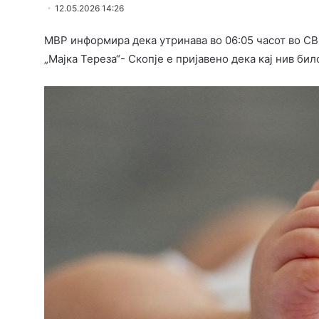
12.05.2026 14:26
МВР информира дека утринава во 06:05 часот во СВ
„Мајка Тереза“- Скопје е пријавено дека кај нив б