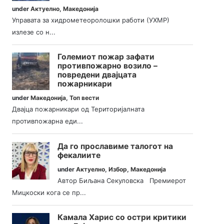
under
Актуелно
,
Македонија
Управата за хидрометеоролошки работи (УХМР)
излезе со н...
Големиот пожар зафати
противпожарно возило –
повредени двајцата
пожарникари
under
Македонија
,
Топ вести
Двајца пожарникари од Територијалната
противпожарна еди...
Да го прославиме талогот на
фекалиите
under
Актуелно
,
Избор
,
Македонија
Автор Биљана Секуловска Премиерот
Мицкоски кога се пр...
Камала Харис со остри критики