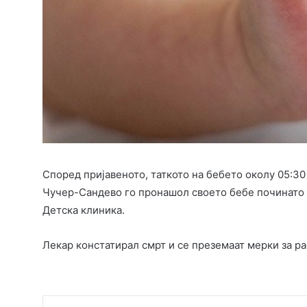
Според пријавеното, таткото на бебето околу 05:30
Чучер-Сандево го пронашол своето бебе починато 
Детска клиника.
Лекар констатирал смрт и се преземаат мерки за р
Faceboo
T