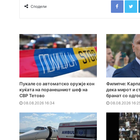
Сподели
Пукале со автоматско оружје кон
Филипче: Карпа
куќата на поранешниот шеф на
дека мирот и с
СВР Тетово
бранат со одг
08.08.2026 16:34
08.08.2026 16:2