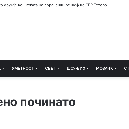
е потсетник дека мирот и стабилноста се бранат со одговорност
А
УМЕТНОСТ
СВЕТ
ШОУ-БИЗ
МОЗАИК
С
ено починато