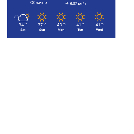
Облачно
6.87 км/ч
34
37
40
41
41
℃
℃
℃
℃
℃
Sat
Sun
Mon
Tue
Wed