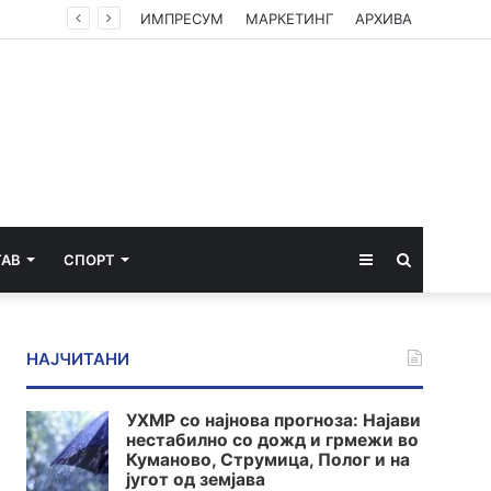
ИМПРЕСУМ
МАРКЕТИНГ
АРХИВА
Sidebar
Пребарај
ТАВ
СПОРТ
за
НАЈЧИТАНИ
УХМР со најнова прогноза: Најави
нестабилно со дожд и грмежи во
Куманово, Струмица, Полог и на
југот од земјава