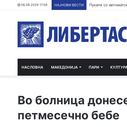
Филипче: Карпалак 
08.08.2026 17:09
НАЈНОВИ ВЕСТИ
НАСЛОВНА
МАКЕДОНИЈА
ПАРИ
КУЛТУР
Во болница донес
петмесечно бебе