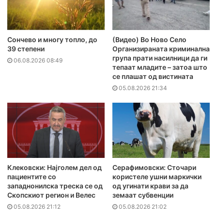
Сончево и многу топло, до
(Видео) Во Ново Село
39 степени
Организираната криминална
група прати насилници да ги
06.08.2026 08:49
тепаат младите – затоа што
се плашат од вистината
05.08.2026 21:34
Клековски: Најголем дел од
Серафимовски: Сточари
пациентите сo
користеле ушни маркички
западнонилска треска се од
од угинати крави за да
Скопскиот регион и Велес
земаат субвенции
05.08.2026 21:12
05.08.2026 21:02