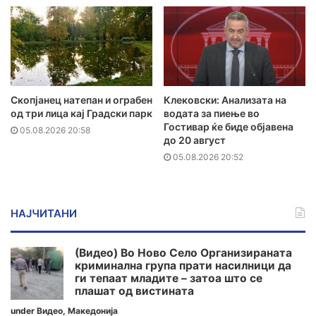
Скопјанец натепан и ограбен
Клековски: Анализата на
од три лица кај Градски парк
водата за пиење во
Гостивар ќе биде објавена
05.08.2026 20:58
до 20 август
05.08.2026 20:52
НАЈЧИТАНИ
(Видео) Во Ново Село Организираната
криминална група прати насилници да
ги тепаат младите – затоа што се
плашат од вистината
under
Видео
,
Македонија