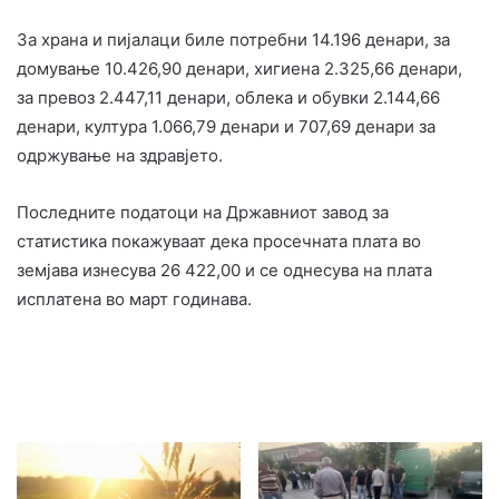
За храна и пијалаци биле потребни 14.196 денари, за
домување 10.426,90 денари, хигиена 2.325,66 денари,
за превоз 2.447,11 денари, облека и обувки 2.144,66
денари, култура 1.066,79 денари и 707,69 денари за
одржување на здравјето.
Последните податоци на Државниот завод за
статистика покажуваат дека просечната плата во
земјава изнесува 26 422,00 и се однесува на плата
исплатена во март годинава.