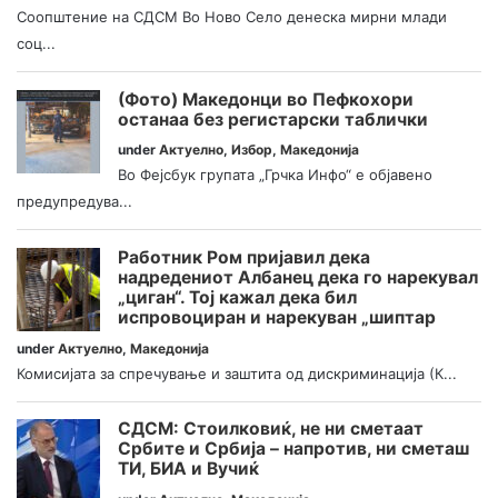
Соопштение на СДСМ Во Ново Село денеска мирни млади
соц...
(Фото) Македонци во Пефкохори
останаа без регистарски таблички
under
Актуелно
,
Избор
,
Македонија
Во Фејсбук групата „Грчка Инфо“ е објавено
предупредува...
Работник Ром пријавил дека
надредениот Албанец дека го нарекувал
„циган“. Тој кажал дека бил
испровоциран и нарекуван „шиптар
under
Актуелно
,
Македонија
Комисијата за спречување и заштита од дискриминација (К...
СДСМ: Стоилковиќ, не ни сметаат
Србите и Србија – напротив, ни сметаш
ТИ, БИА и Вучиќ