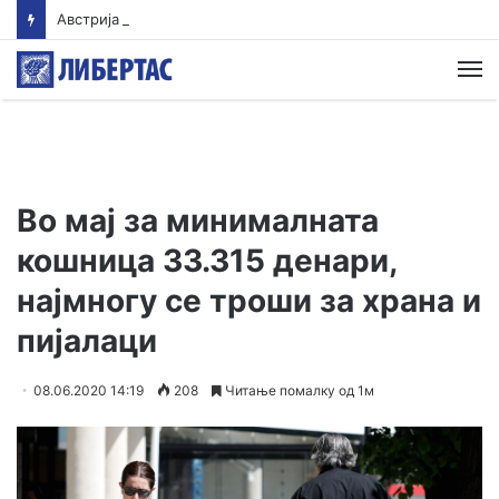
Австрија регистрира нов температурен рекорд
М
Во мај за минималната
кошница 33.315 денари,
најмногу се троши за храна и
пијалаци
08.06.2020 14:19
208
Читање помалку од 1м