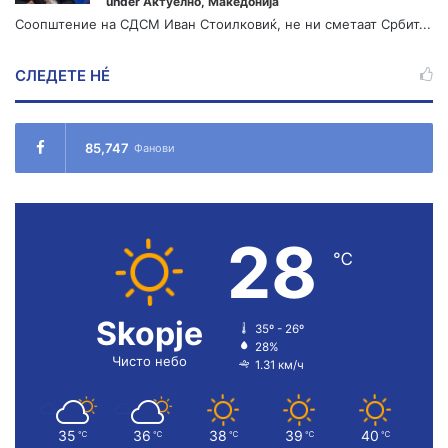
under
Актуелно
,
Македонија
Соопштение на СДСМ Иван Стоилковиќ, не ни сметаат Србит...
СЛЕДЕТЕ НÉ
85,747
Фанови
28
℃
Skopje
35º - 26º
28%
Чисто небо
1.31 км/ч
35
36
38
39
40
℃
℃
℃
℃
℃