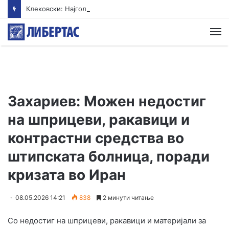
Клековски: Најголем дел од пациентите сo западнонилска треска се од Скопскиот регион и Велес
М
Захариев: Можен недостиг
на шприцеви, ракавици и
контрастни средства во
штипската болница, поради
кризата во Иран
08.05.2026 14:21
838
2 минути читање
Со недостиг на шприцеви, ракавици и материјали за