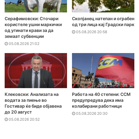
Серафимовски: Сточари
Скопјанец натепан и ограбен
користеле ушни маркички
од три лица кај Градски парк
од угинати крави за да
05.08.2026 20:58
земаат субвенции
05.08.2026 21:02
Клековски: Анализата на
Работа на 40 степени: ССМ
водата за пиење во
предупредува дека има
Гостивар ќе биде објавена
колабирани работници
до 20 август
05.08.2026 20:30
05.08.2026 20:52