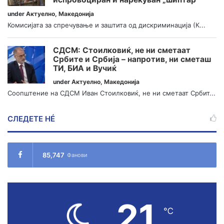
under
Актуелно
,
Македонија
Комисијата за спречување и заштита од дискриминација (К...
СДСМ: Стоилковиќ, не ни сметаат
Србите и Србија – напротив, ни сметаш
ТИ, БИА и Вучиќ
under
Актуелно
,
Македонија
Соопштение на СДСМ Иван Стоилковиќ, не ни сметаат Србит...
СЛЕДЕТЕ НÉ
85,747
Фанови
21
℃