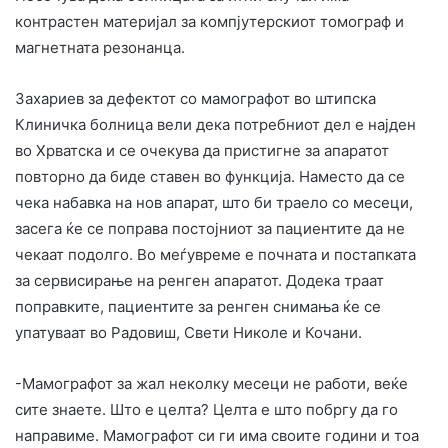
контрастен материјал за компјутерскиот томограф и
магнетната резонанца.
Захариев за дефектот со мамографот во штипска
Клиничка болница вели дека потребниот дел е најден
во Хрватска и се очекува да пристигне за апаратот
повторно да биде ставен во функција. Наместо да се
чека набавка на нов апарат, што би траело со месеци,
засега ќе се поправа постојниот за пациентите да не
чекаат подолго. Во меѓувреме е почната и постапката
за сервисирање на ренген апаратот. Додека траат
поправките, пациентите за ренген снимања ќе се
упатуваат во Радовиш, Свети Николе и Кочани.
-Мамографот за жал неколку месеци не работи, веќе
сите знаете. Што е целта? Целта е што побргу да го
направиме. Мамографот си ги има своите години и тоа