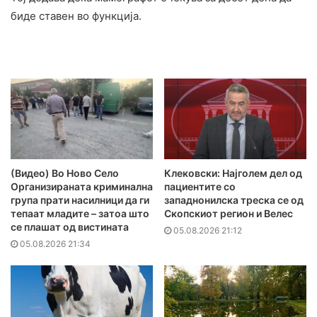
биде ставен во функција.
(Видео) Во Ново Село
Клековски: Најголем дел од
Организираната криминална
пациентите сo
група прати насилници да ги
западнонилска треска се од
тепаат младите – затоа што
Скопскиот регион и Велес
се плашат од вистината
05.08.2026 21:12
05.08.2026 21:34