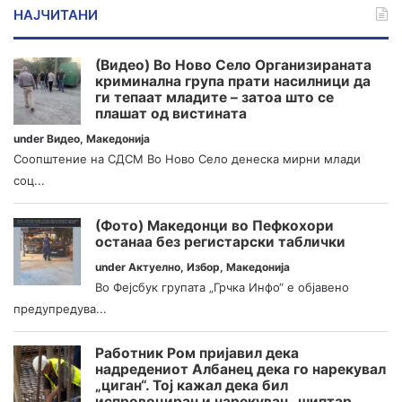
НАЈЧИТАНИ
(Видео) Во Ново Село Организираната
криминална група прати насилници да
ги тепаат младите – затоа што се
плашат од вистината
under
Видео
,
Македонија
Соопштение на СДСМ Во Ново Село денеска мирни млади
соц...
(Фото) Македонци во Пефкохори
останаа без регистарски таблички
under
Актуелно
,
Избор
,
Македонија
Во Фејсбук групата „Грчка Инфо“ е објавено
предупредува...
Работник Ром пријавил дека
надредениот Албанец дека го нарекувал
„циган“. Тој кажал дека бил
испровоциран и нарекуван „шиптар