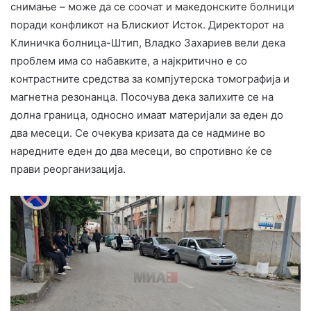
снимање – може да се соочат и македонските болници
поради конфликот на Блискиот Исток. Директорот на
Клиничка болница-Штип, Владко Захариев вели дека
проблем има со набавките, а најкритично е со
контрастните средства за компјутерска томографија и
магнетна резонанца. Посочува дека залихите се на
долна граница, односно имаат материјали за еден до
два месеци. Се очекува кризата да се надмине во
наредните еден до два месеци, во спротивно ќе се
прави реорганизација.