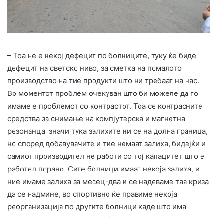
– Тоа не е некој дефецит по болниците, туку ќе биде
дефецит на светско ниво, за сметка на помалото
производство на тие продукти што ни требаат на нас.
Во моментот проблем очекуван што би можеле да го
имаме е проблемот со контрастот. Тоа се контрасните
средства за снимање на компјутерска и магнетна
резонанца, значи тука залихите ни се на долна граница,
но според добавувачите и тие немаат залиха, бидејќи и
самиот производител не работи со тој капацитет што е
работел порано. Сите болници имаат некоја залиха, и
ние имаме залиха за месец-два и се надеваме таа криза
да се надмине, во спортивно ќе правиме некоја
реорганизација по другите болници каде што има