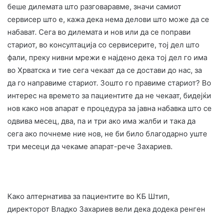
беше дилемата што разговаравме, значи самиот
сервисер што е, кажа дека нема делови што може да се
набават. Сега во дилемата и нов или да се поправи
стариот, во консултација со сервисерите, тој дел што
фали, преку нивни мрежи е најдено дека тој дел го има
во Хрватска и тие сега чекаат да се достави до нас, за
да го направиме стариот. Зошто го правиме стариот? Во
интерес на времето за пациентите да не чекаат, бидејќи
нов како нов апарат е процедура за јавна набавка што се
одвива месец, два, па и три ако има жалби и така да
сега ако почнеме ние нов, не би било благодарно уште
три месеци да чекаме апарат-рече Захариев.
Како алтернатива за пациентите во КБ Штип,
директорот Владко Захариев вели дека додека ренген