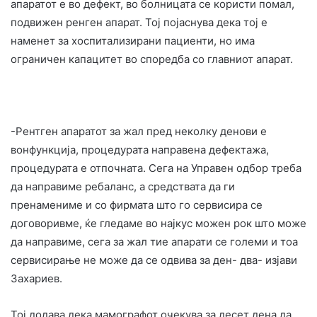
апаратот е во дефект, во болницата се користи помал,
подвижен ренген апарат. Тој појаснува дека тој е
наменет за хоспитализирани пациенти, но има
ограничен капацитет во споредба со главниот апарат.
-Рентген апаратот за жал пред неколку денови е
вонфункција, процедурата направена дефектажа,
процедурата е отпочната. Сега на Управен одбор треба
да направиме ребаланс, а средствата да ги
пренамениме и со фирмата што го сервисира се
договоривме, ќе гледаме во најкус можен рок што може
да направиме, сега за жал тие апарати се големи и тоа
сервисирање не може да се одвива за ден- два- изјави
Захариев.
Тој додава дека мамографот очекува за десет дена да