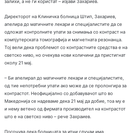
залихи, а не ги користат – изјави Захариев.
Директорот на Клиничка болница Штип, Захариев,
апелира до матичните лекари и специјалистите да се
одложат контролните упати за снимања со контраст на
компјутерската томографија и магнетната резонанца.
Тој вели дека проблемот со контрастните средства е на
светско ниво, но очекува нови количини да пристигнат
околу 21 мај.
– Би апелирал до матичните лекари и специјалистите,
од тие непотребни упати ако може да се пролонгира за
контрастот. Неофицијално со добавувачот што во
Македонија се надеваме дека 21 мај да добие, тоа му е
и нему ветено од фирмата производител на контрастот
што е на светско ниво – рече Захраиев.
Посочува дека болницата за итни случаи има