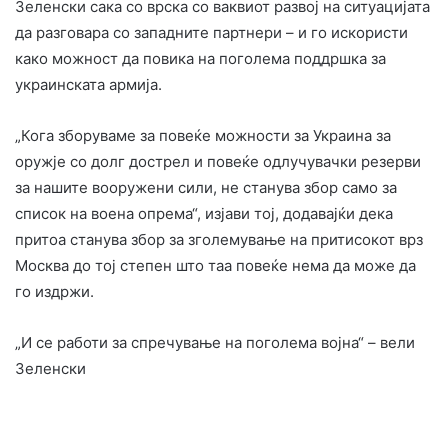
Зеленски сака со врска со ваквиот развој на ситуацијата
да разговара со западните партнери – и го искористи
како можност да повика на поголема поддршка за
украинската армија.
„Кога зборуваме за повеќе можности за Украина за
оружје со долг дострел и повеќе одлучувачки резерви
за нашите вооружени сили, не станува збор само за
список на воена опрема“, изјави тој, додавајќи дека
притоа станува збор за зголемување на притисокот врз
Москва до тој степен што таа повеќе нема да може да
го издржи.
„И се работи за спречување на поголема војна“ – вели
Зеленски