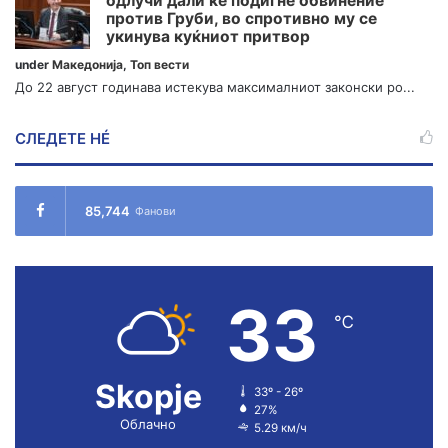
одлучи дали ќе подигне обвинение
против Груби, во спротивно му се
укинува куќниот притвор
under
Македонија
,
Топ вести
До 22 август годинава истекува максималниот законски ро...
СЛЕДЕТЕ НÉ
85,744
Фанови
33
℃
Skopje
33º - 26º
27%
Облачно
5.29 км/ч