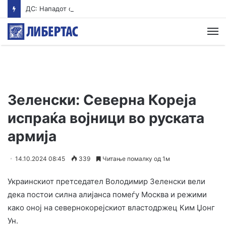
ДС: Нападот од Стоилковиќ на Филипче не е одбрана на српските интереси, туку политичко насилство од Вучиќ
М
Зеленски: Северна Кореја
испраќа војници во руската
армија
14.10.2024 08:45
339
Читање помалку од 1м
Украинскиот претседател Володимир Зеленски вели
дека постои силна алијанса помеѓу Москва и режими
како оној на севернокорејскиот властодржец Ким Џонг
Ун.