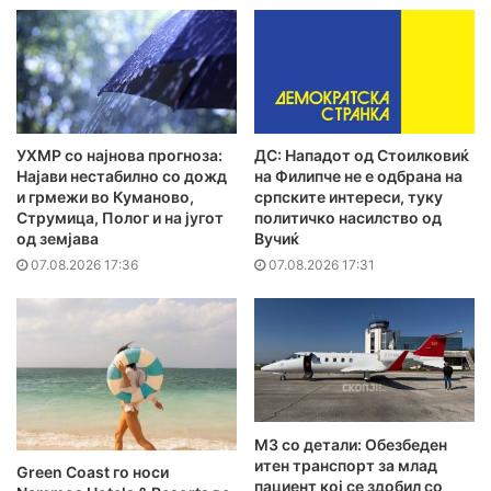
УХМР со најнова прогноза:
ДС: Нападот од Стоилковиќ
Најави нестабилно со дожд
на Филипче не е одбрана на
и грмежи во Куманово,
српските интереси, туку
Струмица, Полог и на југот
политичко насилство од
од земјава
Вучиќ
07.08.2026 17:36
07.08.2026 17:31
MЗ со детали: Обезбеден
итен транспорт за млад
Green Coast го носи
пациент кој се здобил со