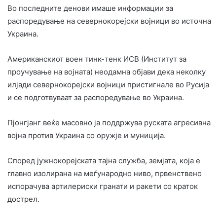
Во последните денови имаше информации за
распоредување на севернокорејски војници во источна
Украина.
Американскиот воен тинк-тенк ИСВ (Институт за
проучување на војната) неодамна објави дека неколку
илјади севернокорејски војници пристигнале во Русија
и се подготвуваат за распоредување во Украина.
Пјонгјанг веќе масовно ја поддржува руската агресивна
војна против Украина со оружје и муниција.
Според јужнокорејската тајна служба, земјата, која е
главно изолирана на меѓународно ниво, првенствено
испорачува артилериски гранати и ракети со краток
дострел.