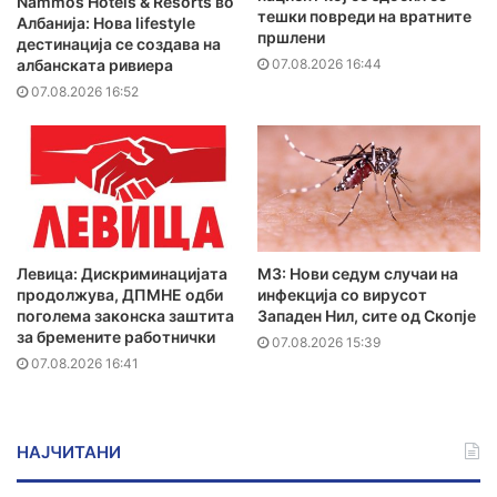
Nammos Hotels & Resorts во
тешки повреди на вратните
Албанија: Нова lifestyle
пршлени
дестинација се создава на
07.08.2026 16:44
албанската ривиера
07.08.2026 16:52
Левица: Дискриминацијата
МЗ: Нови седум случаи на
продолжува, ДПМНЕ одби
инфекција со вирусот
поголема законска заштита
Западен Нил, сите од Скопје
за бремените работнички
07.08.2026 15:39
07.08.2026 16:41
НАЈЧИТАНИ