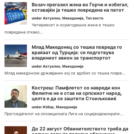
Возач прегазил жена во Ѓорче и избегал,
оставајќи ја тешко повредена на патот
under
Актуелно
,
Македонија
,
Топ вести
Четириесет и осумгодишна жена е тешко
повредена откако...
Млад Македонец со тешка повреда го
враќаат од Турција: се подготвува
владиниот авион за транспортот
under
Актуелно
,
Македонија
Млад македонски државјанин кој се здобил со тешка повре...
Костреш: Памфлетот со навреди кон
Филипче не е став на српскиот народ,
целта е да се заштити Стоиљковиќ
under
Избор
,
Македонија
Претседателот на опозициската Лига на социјалдемократи...
До 22 август Обвинителството треба да