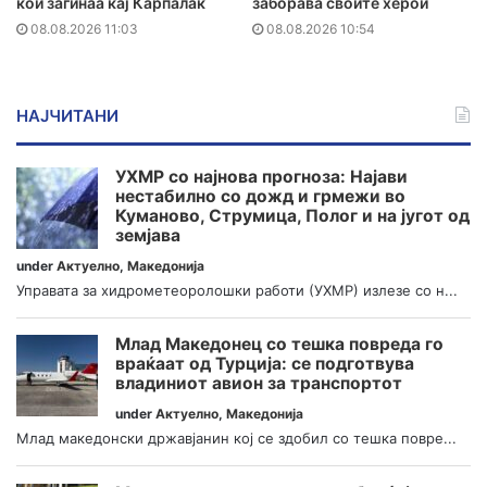
кои загинаа кај Карпалак
заборава своите херои
08.08.2026 11:03
08.08.2026 10:54
НАЈЧИТАНИ
УХМР со најнова прогноза: Најави
нестабилно со дожд и грмежи во
Куманово, Струмица, Полог и на југот од
земјава
under
Актуелно
,
Македонија
Управата за хидрометеоролошки работи (УХМР) излезе со н...
Млад Македонец со тешка повреда го
враќаат од Турција: се подготвува
владиниот авион за транспортот
under
Актуелно
,
Македонија
Млад македонски државјанин кој се здобил со тешка повре...