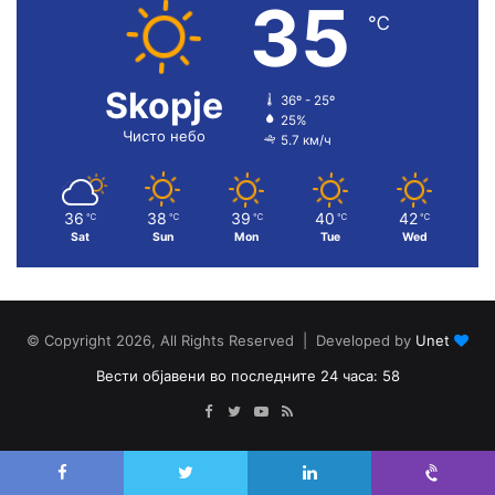
35
℃
Skopje
36º - 25º
25%
Чисто небо
5.7 км/ч
36
38
39
40
42
℃
℃
℃
℃
℃
Sat
Sun
Mon
Tue
Wed
© Copyright 2026, All Rights Reserved | Developed by
Unet
Вести објавени во последните 24 часа: 58
Facebook
Twitter
YouTube
RSS
Facebook
Twitter
LinkedIn
Viber