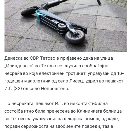
Денеска во СВР Тетово е пријавено дека на улица
„Илинденска“ во Тетово се случила сообраќајна
несреќа во која електричен тротинет, управуван од 16-
годишен малолетник од село Лисец, удрил во пешакот
И.Ѓ. (32) од село Непроштено.
По несреќата, пешакот И.Ѓ. во неконтактибилна
состојба итно била пренесена во Клиничката болница
во Тетово за укажување на лекарска помош, од каде,
поради сериозноста на здобиените повреди, таа е