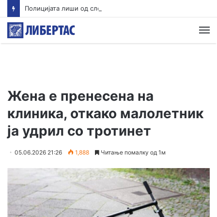
Полицијата лиши од слобода едно лице во врска со сообраќајната несреќа во Скопје во која загина 19-годишен мотоциклист од скопско
М
Жена е пренесена на
клиника, откако малолетник
ја удрил со тротинет
05.06.2026 21:26
1,888
Читање помалку од 1м