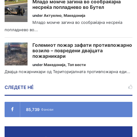
Младо момче загина во сообраќајна
несреќа попладнево во Бутел
under
Актуелно
,
Македонија
Младо момче загина во сообраќајна несреќа
попладнево во...
Големиот пожар зафати противпожарно
возило – повредени двајцата
пожарникари
under
Македонија
,
Топ вести
Двајца пожарникари од Територијалната противпожарна еди...
СЛЕДЕТЕ НÉ
85,739
Фанови