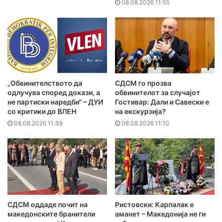
08.08.2026 11:55
„Обвинителството да
СДСМ го прозва
одлучува според докази, а
обвинителот за случајот
не партиски наредби“ – ДУИ
Гостивар: Дали и Савески е
со критики до ВЛЕН
на екскурзија?
08.08.2026 11:39
08.08.2026 11:10
СДСМ оддаде почит на
Ристовски: Карпалак е
македонските бранители
аманет – Македонија не ги