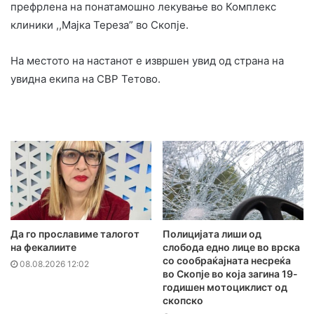
префрлена на понатамошно лекување во Комплекс
клиники ,,Мајка Тереза” во Скопје.
На местото на настанот е извршен увид од страна на
увидна екипа на СВР Тетово.
Да го прославиме талогот
Полицијата лиши од
на фекалиите
слобода едно лице во врска
со сообраќајната несреќа
08.08.2026 12:02
во Скопје во која загина 19-
годишен мотоциклист од
скопско