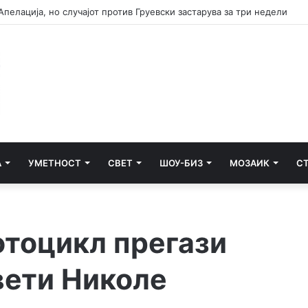
 Апелација, но случајот против Груевски застарува за три недели
А
УМЕТНОСТ
СВЕТ
ШОУ-БИЗ
МОЗАИК
С
отоцикл прегази
вети Николе