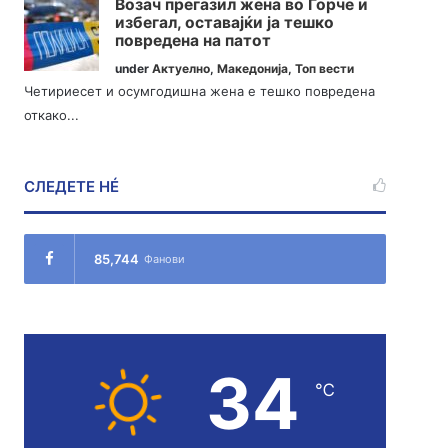
Возач прегазил жена во Ѓорче и
избегал, оставајќи ја тешко
повредена на патот
under
Актуелно
,
Македонија
,
Топ вести
Четириесет и осумгодишна жена е тешко повредена
откако...
СЛЕДЕТЕ НÉ
85,744
Фанови
34
℃