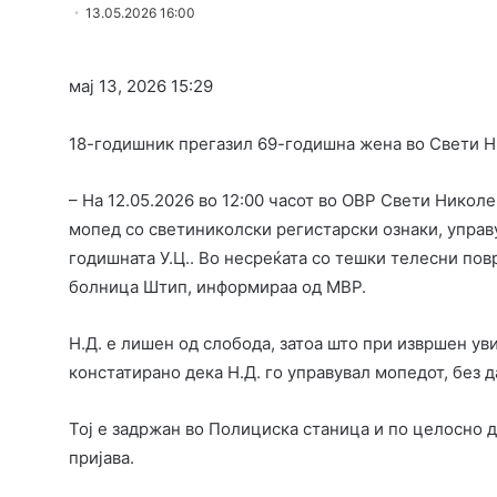
13.05.2026 16:00
мај 13, 2026
15:29
18-годишник прегазил 69-годишна жена во Свети Ни
– На 12.05.2026 во 12:00 часот во ОВР Свети Николе
мопед со светиниколски регистарски ознаки, управу
годишната У.Ц.. Во несреќата со тешки телесни пов
болница Штип, информираа од МВР.
Н.Д. е лишен од слобода, затоа што при извршен у
констатирано дека Н.Д. го управувал мопедот, без д
Тој е задржан во Полициска станица и по целосно 
пријава.