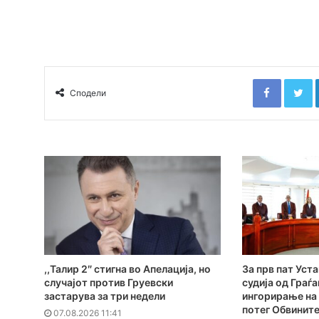
Faceboo
T
Сподели
,,Талир 2″ стигна во Апелација, но
За прв пат Уст
случајот против Груевски
судија од Граѓа
застарува за три недели
ингорирање на 
потег Обвинит
07.08.2026 11:41