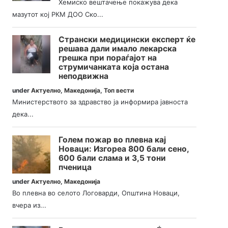
Хемиско вештачење покажува дека
мазутот кој РКМ ДОО Ско...
Странски медицински експерт ќе
решава дали имало лекарска
грешка при пораѓајот на
струмичанката која остана
неподвижна
under
Актуелно
,
Македонија
,
Топ вести
Министерството за здравство ја информира јавноста
дека...
Голем пожар во плевна кај
Новаци: Изгореа 800 бали сено,
600 бали слама и 3,5 тони
пченица
under
Актуелно
,
Македонија
Во плевна во селото Логоварди, Општина Новаци,
вчера из...