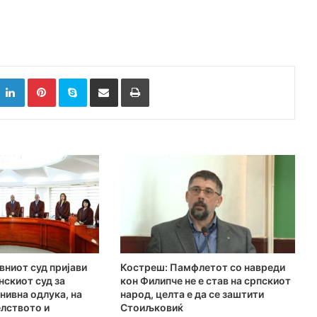
k
witter
LinkedIn
Pinterest
Skype
Сподели преку Е-маил
Испринтај
авниот суд пријави
Костреш: Памфлетот со навреди
нскиот суд за
кон Филипче не е став на српскиот
нивна одлука, на
народ, целта е да се заштити
елството и
Стоиљковиќ