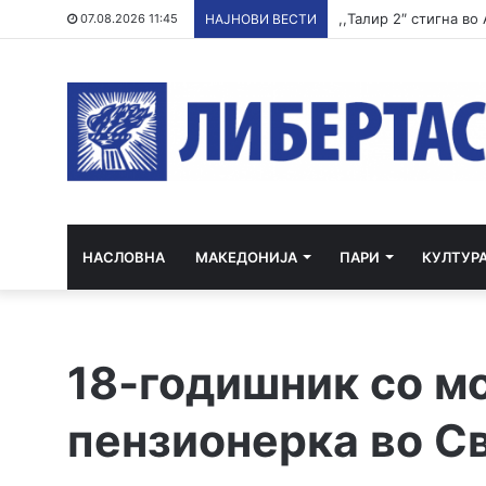
,,Талир 2″ стигна во
07.08.2026 11:45
НАЈНОВИ ВЕСТИ
НАСЛОВНА
МАКЕДОНИЈА
ПАРИ
КУЛТУР
18-годишник со м
пензионерка во С