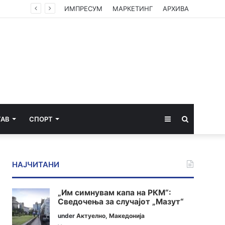
ИМПРЕСУМ
МАРКЕТИНГ
АРХИВА
Sidebar
Пребарај
ТАВ
СПОРТ
за
НАЈЧИТАНИ
„Им симнувам капа на РКМ“:
Сведочења за случајот „Мазут“
under
Актуелно
,
Македонија