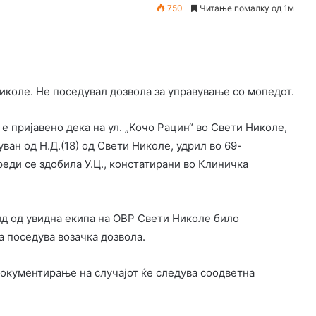
750
Читање помалку од 1м
коле. Не поседувал дозвола за управување со мопедот.
 е пријавено дека на ул. „Кочо Рацин“ во Свети Николе,
ван од Н.Д.(18) од Свети Николе, удрил во 69-
реди се здобила У.Ц., констатирани во Клиничка
вид од увидна екипа на ОВР Свети Николе било
а поседува возачка дозвола.
документирање на случајот ќе следува соодветна