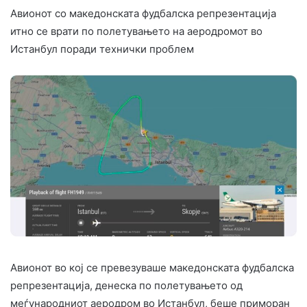
Авионот со македонската фудбалска репрезентација
итно се врати по полетувањето на аеродромот во
Истанбул поради технички проблем
Авионот во кој се превезуваше македонската фудбалска
репрезентација, денеска по полетувањето од
меѓународниот аеродром во Истанбул, беше приморан