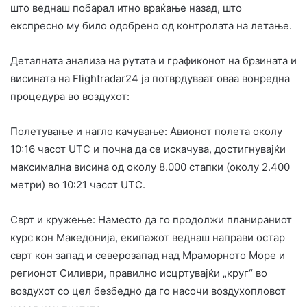
што веднаш побарал итно враќање назад, што
експресно му било одобрено од контролата на летање.
Деталната анализа на рутата и графиконот на брзината и
висината на Flightradar24 ја потврдуваат оваа вонредна
процедура во воздухот:
Полетување и нагло качување: Авионот полета околу
10:16 часот UTC и почна да се искачува, достигнувајќи
максимална висина од околу 8.000 стапки (околу 2.400
метри) во 10:21 часот UTC.
Сврт и кружење: Наместо да го продолжи планираниот
курс кон Македонија, екипажот веднаш направи остар
сврт кон запад и северозапад над Мраморното Море и
регионот Силиври, правилно исцртувајќи „круг“ во
воздухот со цел безбедно да го насочи воздухопловот