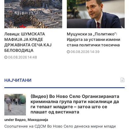
Левица: ШУМСКАТА
Муцунски за „Политико“:
МАФИЈА ЈА КРАДЕ
Идејата за уставни измени
ДРЖАВНАТА СЕЧА КАЈ
стана политички токсична
БЕЛОВОДИЦА
06.08.2026 14:39
06.08.2026 14:48
НАЈЧИТАНИ
(Видео) Во Ново Село Организираната
криминална група прати насилници да
ги тепаат младите – затоа што се
плашат од вистината
under
Видео
,
Македонија
Соопштение на СДСМ Во Ново Село денеска мирни млади