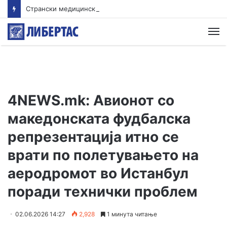
Странски медицински експерт ќе решава дали имало лекарска грешка при пораѓајот на струмичанката која остана неподвижна
М
4NEWS.mk: Авионот со
македонската фудбалска
репрезентација итно се
врати по полетувањето на
аеродромот во Истанбул
поради технички проблем
02.06.2026 14:27
2,928
1 минута читање