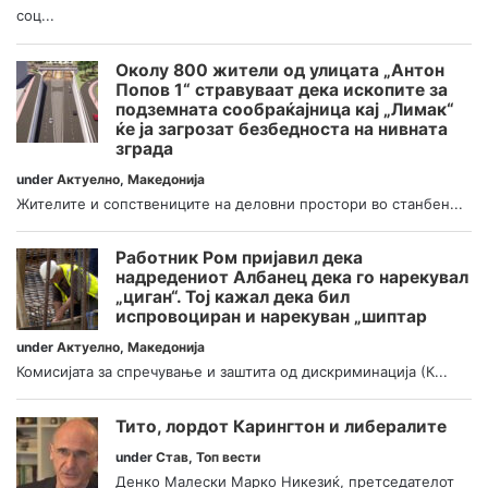
соц...
Околу 800 жители од улицата „Антон
Попов 1“ стравуваат дека ископите за
подземната сообраќајница кај „Лимак“
ќе ја загрозат безбедноста на нивната
зграда
under
Актуелно
,
Македонија
Жителите и сопствениците на деловни простори во станбен...
Работник Ром пријавил дека
надредениот Албанец дека го нарекувал
„циган“. Тој кажал дека бил
испровоциран и нарекуван „шиптар
under
Актуелно
,
Македонија
Комисијата за спречување и заштита од дискриминација (К...
Тито, лордот Карингтон и либералите
under
Став
,
Топ вести
Денко Малески Марко Никезиќ, претседателот