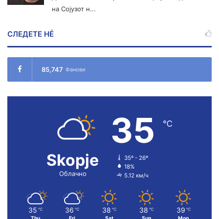
на Сојузот н...
СЛЕДЕТЕ НÉ
85,747
Фанови
35
℃
Skopje
35º - 26º
18%
Облачно
5.12 км/ч
35
36
38
38
39
℃
℃
℃
℃
℃
Thu
Fri
Sat
Sun
Mon