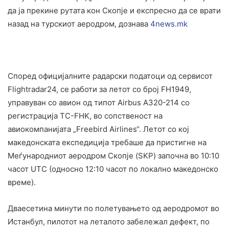
да ја прекине рутата кон Скопје и експресно да се врати
назад на турскиот аеродром, дознава
4news.mk
Според официјалните радарски податоци од сервисот
Flightradar24, се работи за летот со број FH1949,
управуван со авион од типот Airbus A320-214 со
регистрација TC-FHK, во сопственост на
авиокомпанијата „Freebird Airlines“. Летот со кој
македонската експедиција требаше да пристигне на
Меѓународниот аеродром Скопје (SKP) започна во 10:10
часот UTC (односно 12:10 часот по локално македонско
време).
Дваесетина минути по полетувањето од аеродромот во
Истанбул, пилотот на леталото забележал дефект, по