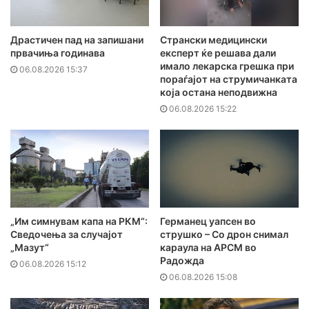
Драстичен пад на запишани
Странски медицински
првачиња годинава
експерт ќе решава дали
имало лекарска грешка при
06.08.2026 15:37
пораѓајот на струмичанката
која остана неподвижна
06.08.2026 15:22
„Им симнувам капа на РКМ“:
Германец уапсен во
Сведочења за случајот
струшко – Со дрон снимал
„Мазут“
караула на АРСМ во
Радожда
06.08.2026 15:12
06.08.2026 15:08