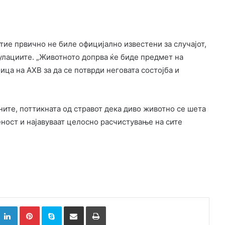
 тие првично не биле официјално известени за случајот,
улациите. „Животното допрва ќе биде предмет на
ца на АХВ за да се потврди неговата состојба и
ните, поттикната од стравот дека диво животно се шета
ност и најавуваат целосно расчистување на сите
k
witter
LinkedIn
Pinterest
Skype
Сподели преку Е-маил
Испринтај