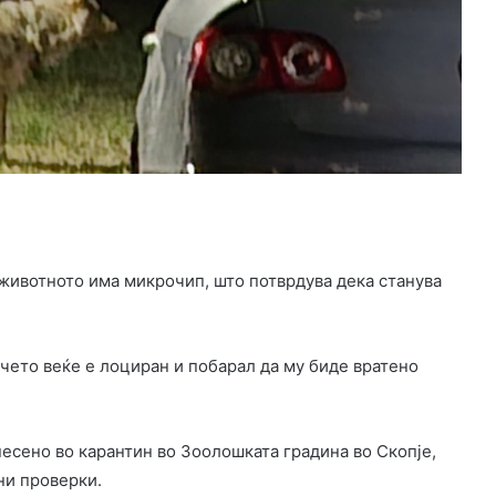
животното има микрочип, што потврдува дека станува
чето веќе е лоциран и побарал да му биде вратено
сено во карантин во Зоолошката градина во Скопје,
ни проверки.