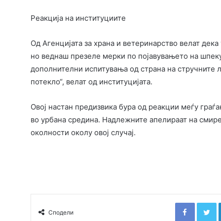
Реакција на институциите
Од Агенцијата за храна и ветеринарство велат дека
но веднаш презеле мерки по појавувањето на шпек
дополнителни испитувања од страна на стручните ли
потекло“, велат од институцијата.
Овој настан предизвика бура од реакции меѓу граѓа
во урбана средина. Надлежните апелираат на смире
околности околу овој случај.
Faceboo
T
Сподели