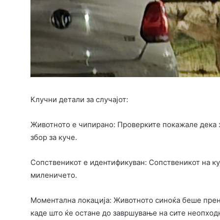
Клучни детали за случајот:
Животното е чипирано: Проверките покажале дека 
збор за куче.
Сопственикот е идентификуван: Сопственикот на ку
миленичето.
Моментална локација: Животното синоќа беше прене
каде што ќе остане до завршување на сите неопход