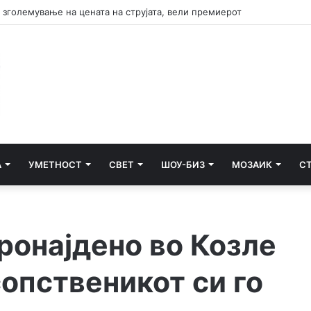
А
УМЕТНОСТ
СВЕТ
ШОУ-БИЗ
МОЗАИК
С
ронајдено во Козле
 сопственикот си го