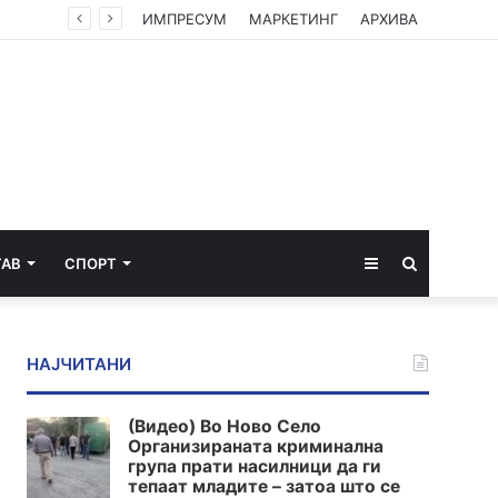
СДСМ: Кој оди на екскурзија во Брисел среде лето? Само оној што има таен план „под радарот“
ИМПРЕСУМ
МАРКЕТИНГ
АРХИВА
Sidebar
Пребарај
ТАВ
СПОРТ
за
НАЈЧИТАНИ
(Видео) Во Ново Село
Организираната криминална
група прати насилници да ги
тепаат младите – затоа што се