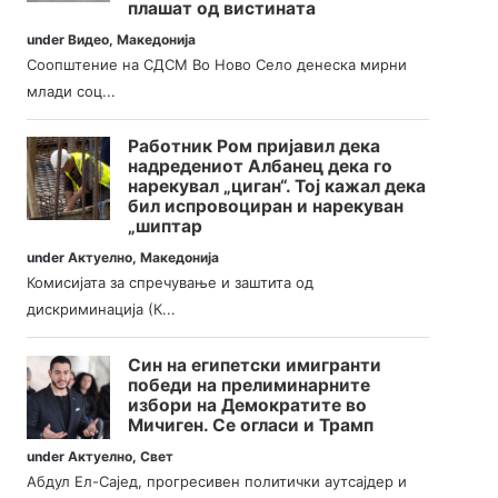
плашат од вистината
under
Видео
,
Македонија
Соопштение на СДСМ Во Ново Село денеска мирни
млади соц...
Работник Ром пријавил дека
надредениот Албанец дека го
нарекувал „циган“. Тој кажал дека
бил испровоциран и нарекуван
„шиптар
under
Актуелно
,
Македонија
Комисијата за спречување и заштита од
дискриминација (К...
Син на египетски имигранти
победи на прелиминарните
избори на Демократите во
Мичиген. Се огласи и Трамп
under
Актуелно
,
Свет
Абдул Ел-Сајед, прогресивен политички аутсајдер и