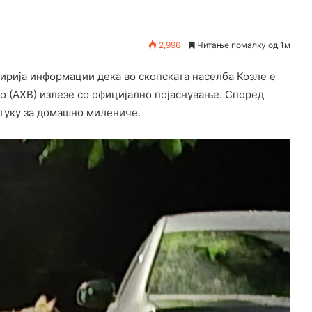
2,996
Читање помалку од 1м
ширија информации дека во скопската населба Козле е
во (АХВ) излезе со официјално појаснување. Според
 туку за домашно милениче.