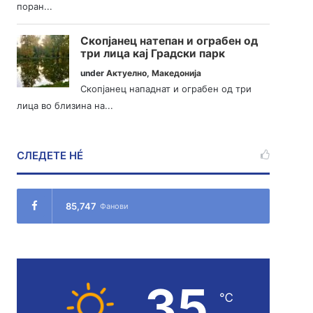
поран...
Скопјанец натепан и ограбен од
три лица кај Градски парк
under
Актуелно
,
Македонија
Скопјанец нападнат и ограбен од три
лица во близина на...
СЛЕДЕТЕ НÉ
85,747
Фанови
35
℃