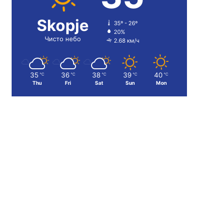
Skopje
35º - 26º
20%
Чисто небо
2.68 км/ч
35
36
38
39
40
℃
℃
℃
℃
℃
Thu
Fri
Sat
Sun
Mon