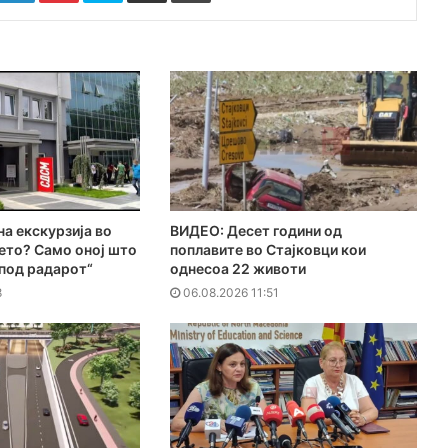
на екскурзија во
ВИДЕО: Десет години од
ето? Само оној што
поплавите во Стајковци кои
„под радарот“
однесоа 22 животи
8
06.08.2026 11:51