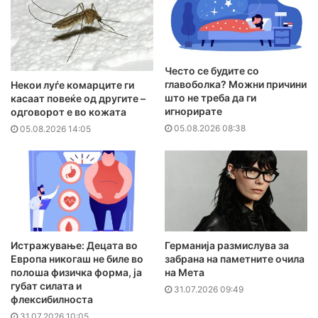
Често се будите со
главоболка? Можни причини
Hекои луѓе комарците ги
што не треба да ги
касаат повеќе од другите –
игнорирате
одговорот е во кожата
05.08.2026 08:38
05.08.2026 14:05
Истражување: Децата во
Германија размислува за
Европа никогаш не биле во
забрана на паметните очила
полоша физичка форма, ја
на Мета
губат силата и
31.07.2026 09:49
флексибилноста
31.07.2026 10:05