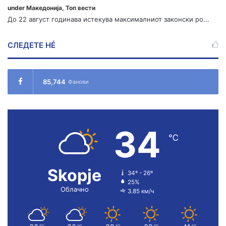
under
Македонија
,
Топ вести
До 22 август годинава истекува максималниот законски ро...
СЛЕДЕТЕ НÉ
85,744
Фанови
34
℃
Skopje
34º - 26º
25%
Облачно
3.85 км/ч
℃
℃
℃
℃
℃