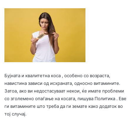
Бујната и квалитетна коса , особено со возраста,
навистина зависи од исхраната, односно витамините.
Затоа, ако ви недостасуваат некои, ќе имате проблеми
со зголемено опаѓање на косата, пишува Политика . Еве
ги витамините што треба да ги земате како додаток во
тој случај.