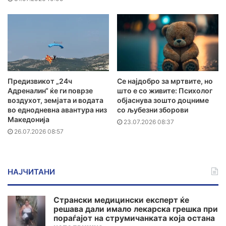
Предизвикот „24ч
Се најдобро за мртвите, но
Адреналин“ ќе ги поврзе
што е со живите: Психолог
воздухот, земјата и водата
објаснува зошто доцниме
во еднодневна авантура низ
со љубезни зборови
Македонија
23.07.2026 08:37
26.07.2026 08:57
НАЈЧИТАНИ
Странски медицински експерт ќе
решава дали имало лекарска грешка при
пораѓајот на струмичанката која остана