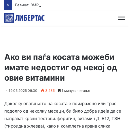
Левица: ВМРО-ДПМНЕ ја „закопа“ храната под камен темелник
М
Ако ви паѓа косата можеби
имате недостиг од некој од
овие витамини
19.05.2025 09:30
3,235
1 минута читање
Доколку опаѓањето на косата е поизразено или трае
подолго од неколку месеци, би било добра идеја да се
направат крвни тестови: феритин, витамин Д, Б12, TSH
(тироидна жлезда), како и комплетна крвна слика