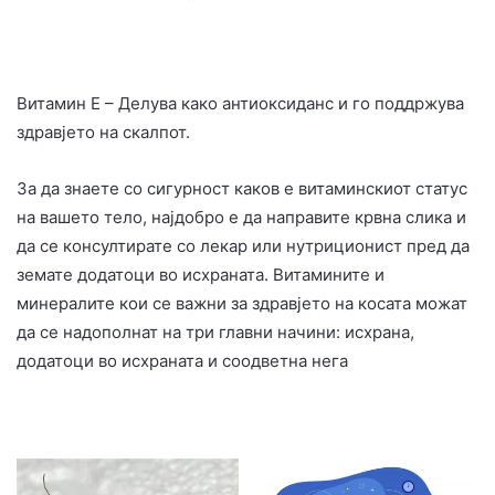
Витамин Е – Делува како антиоксиданс и го поддржува
здравјето на скалпот.
За да знаете со сигурност каков е витаминскиот статус
на вашето тело, најдобро е да направите крвна слика и
да се консултирате со лекар или нутриционист пред да
земате додатоци во исхраната. Витамините и
минералите кои се важни за здравјето на косата можат
да се надополнат на три главни начини: исхрана,
додатоци во исхраната и соодветна нега