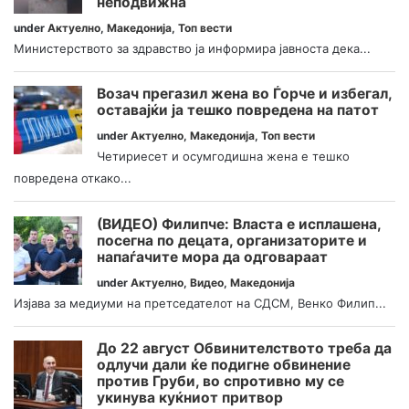
неподвижна
under
Актуелно
,
Македонија
,
Топ вести
Министерството за здравство ја информира јавноста дека...
Возач прегазил жена во Ѓорче и избегал,
оставајќи ја тешко повредена на патот
under
Актуелно
,
Македонија
,
Топ вести
Четириесет и осумгодишна жена е тешко
повредена откако...
(ВИДЕО) Филипче: Власта е исплашена,
посегна по децата, организаторите и
напаѓачите мора да одговараат
under
Актуелно
,
Видео
,
Македонија
Изјава за медиуми на претседателот на СДСМ, Венко Филип...
До 22 август Обвинителството треба да
одлучи дали ќе подигне обвинение
против Груби, во спротивно му се
укинува куќниот притвор