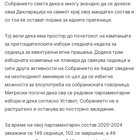
Собранието смета дека е многу значајно да се донесе
оваа Декларација на самиот крај овој мандатен состав и
со тоа ќе остават порака за идните пратеници.
Тој вели дека има простор до почетокот на кампањата
за претседателските избори следната недела за
седница за евентуални итни прашања. Додека трае
изборната коампања не планира да свикува седници и
сите други активности на Собранието ќе бидат сведени
на неопходниот минимум со цел да се избегне
можноста за злоупотреба на собраниската говорница.
Митрески посочи дека ова се редовни парламентарни
избори и дека согласно Уставот, Собранието не е
распуштено и останува во постојано заседание.
За време на овој парламентарен состав 2020-2024
закажани се 149 седници, 102 се завршени, а 46