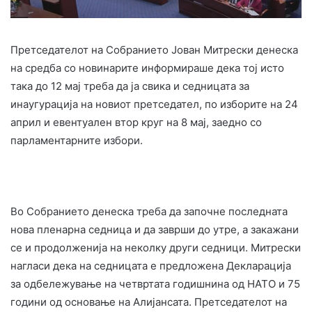
Претседателот на Собранието Јован Митрески денеска
на средба со новинарите информираше дека тој исто
така до 12 мај треба да ја свика и седницата за
инаугурација на новиот претседател, по изборите на 24
април и евентуален втор круг на 8 мај, заедно со
парламентарните избори.
Во Собранието денеска треба да започне последната
нова пленарна седница и да заврши до утре, а закажани
се и продолженија на неколку други седници. Митрески
нагласи дека на седницата е предложена Декларација
за одбележување на четвртата годишнина од НАТО и 75
години од основање на Алијансата. Претседателот на