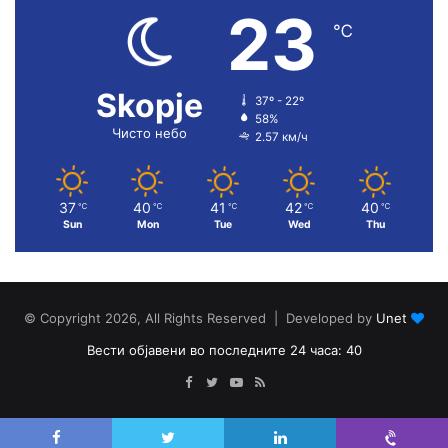
23
℃
Skopje
37º - 22º
58%
Чисто небо
2.57 км/ч
37
40
41
42
40
℃
℃
℃
℃
℃
Sun
Mon
Tue
Wed
Thu
© Copyright 2026, All Rights Reserved | Developed by
Unet
Вести објавени во последните 24 часа: 40
Facebook
Twitter
YouTube
RSS