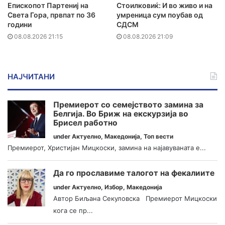
Епископот Партениј на
Стоилковиќ: И во живо и на
Света Гора, првпат по 36
умреница сум поубав од
години
СДСМ
08.08.2026 21:15
08.08.2026 21:09
НАЈЧИТАНИ
Премиерот со семејството замина за
Белгија. Во Бриж на екскурзија во
Брисел работно
under
Актуелно
,
Македонија
,
Топ вести
Премиерот, Христијан Мицкоски, замина на најавуваната е...
Да го прославиме талогот на фекалиите
under
Актуелно
,
Избор
,
Македонија
Автор Биљана Секуловска Премиерот Мицкоски
кога се пр...