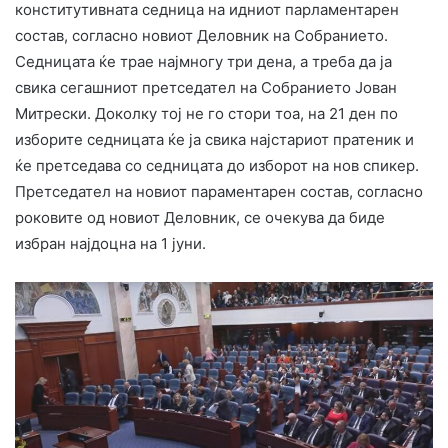
конститутивната седница на идниот парламентарен
состав, согласно новиот Деловник на Собранието.
Седницата ќе трае најмногу три дена, а треба да ја
свика сегашниот претседател на Собранието Јован
Митрески. Доколку тој не го стори тоа, на 21 ден по
изборите седницата ќе ја свика најстариот пратеник и
ќе претседава со седницата до изборот на нов спикер.
Претседател на новиот параментарен состав, согласно
роковите од новиот Деловник, се очекува да биде
избран најдоцна на 1 јуни.