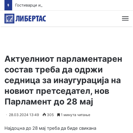
Гостиварци и натаму без пивка вода
М
Актуелниот парламентарен
состав треба да одржи
седница за инаугурација на
новиот претседател, нов
Парламент до 28 мај
28.03.2024 13:49
305
1 минута читање
Најдоцна до 28 мај треба да биде свикана