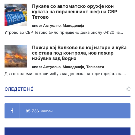
Пукале со автоматско оружје кон
куќата на поранешниот шеф на СВР
Тетово
under
Актуелно
,
Македонија
Утрово во СВР Тетово било пријавено дека околу 04:20 ча...
Пожар кај Волково во кој изгоре и куќа
се става под контрола, нов пожар
избувна зад Водно
under
Актуелно
,
Македонија
,
Топ вести
Два поголеми пожари избувнаа денеска на територијата на...
СЛЕДЕТЕ НÉ
85,736
Фанови