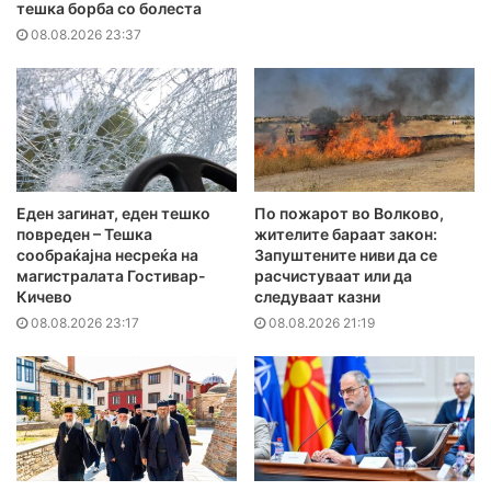
тешка борба со болеста
08.08.2026 23:37
Еден загинат, еден тешко
По пожарот во Волково,
повреден – Тешка
жителите бараат закон:
сообраќајна несреќа на
Запуштените ниви да се
магистралата Гостивар-
расчистуваат или да
Кичево
следуваат казни
08.08.2026 23:17
08.08.2026 21:19