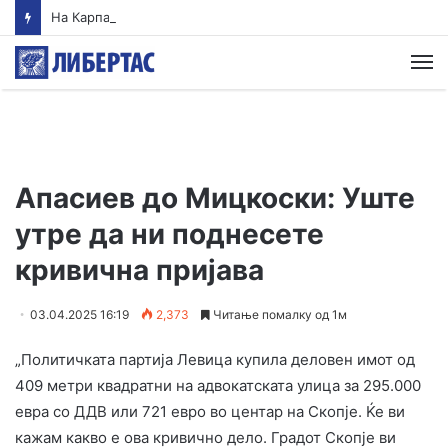
На Карпалак ќе биде положено цвеќе во спомен на загинатите од воениот конфликт од 2001 година
М
Апасиев до Мицкоски: Уште
утре да ни поднесете
кривична пријава
03.04.2025 16:19
2,373
Читање помалку од 1м
„Политичката партија Левица купила деловен имот од
409 метри квадратни на адвокатската улица за 295.000
евра со ДДВ или 721 евро во центар на Скопје. Ќе ви
кажам какво е ова кривично дело. Градот Скопје ви