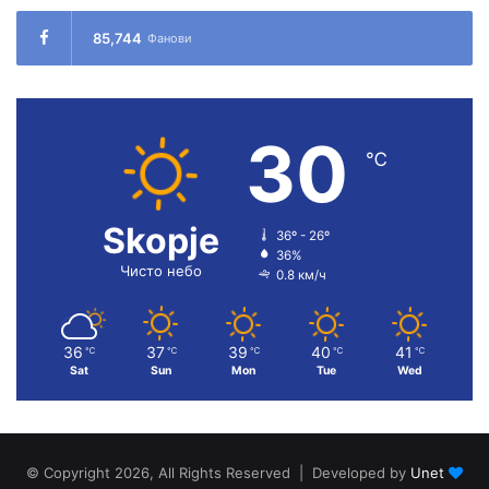
85,744
Фанови
30
℃
Skopje
36º - 26º
36%
Чисто небо
0.8 км/ч
36
37
39
40
41
℃
℃
℃
℃
℃
Sat
Sun
Mon
Tue
Wed
© Copyright 2026, All Rights Reserved | Developed by
Unet