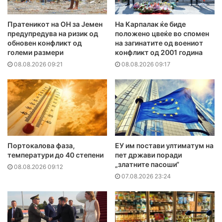
Пратеникот на ОН за Јемен
На Карпалак ќе биде
предупредува на ризик од
положено цвеќе во спомен
обновен конфликт од
на загинатите од воениот
големи размери
конфликт од 2001 година
08.08.2026 09:21
08.08.2026 09:17
Портокалова фаза,
ЕУ им постави ултиматум на
температури до 40 степени
пет држави поради
„златните пасоши“
08.08.2026 09:12
07.08.2026 23:24