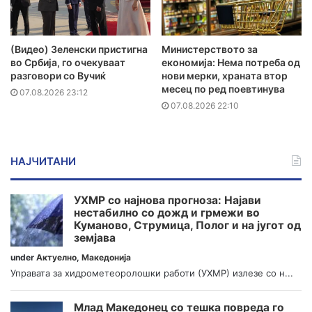
(Видео) Зеленски пристигна
Министерството за
во Србија, го очекуваат
економија: Нема потреба од
разговори со Вучиќ
нови мерки, храната втор
месец по ред поевтинува
07.08.2026 23:12
07.08.2026 22:10
НАЈЧИТАНИ
УХМР со најнова прогноза: Најави
нестабилно со дожд и грмежи во
Куманово, Струмица, Полог и на југот од
земјава
under
Актуелно
,
Македонија
Управата за хидрометеоролошки работи (УХМР) излезе со н...
Млад Македонец со тешка повреда го