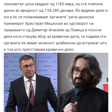
пресметал цена квадрат од 1.150 евра, па сте платиле
данок во вредност од 739.285 денари. Ќе видиме дали е
кога ќе се позанимаваат органите“ рече денеска
премиерот Христијан Мицкоски во одговорот на
прашањето од Димитар Апасиев од Левица и посочи
дека кога станува збор за кривични дела, се надева оти
органите ќе имаат можност длабински да истражат што
е тоа што претставува кривично дело.