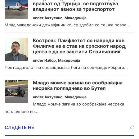
враќаат од Турција: се подготвува
владиниот авион за транспортот
under
Актуелно
,
Македонија
Млад македонски државјанин кој се здобил со тешка повре...
Костреш: Памфлетот со навреди кон
Филипче не е став на српскиот народ,
целта е да се заштити Стоиљковиќ
under
Избор
,
Македонија
Претседателот на опозициската Лига на социјалдемократи...
Младо момче загина во сообраќајна
несреќа попладнево во Бутел
under
Актуелно
,
Македонија
Младо момче загина во сообраќајна несреќа
попладнево во...
СЛЕДЕТЕ НÉ