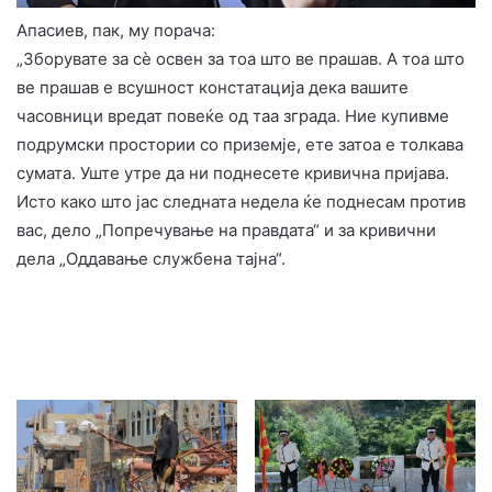
Апасиев, пак, му порача:
„Зборувате за сè освен за тоа што ве прашав. А тоа што
ве прашав е всушност констатација дека вашите
часовници вредат повеќе од таа зграда. Ние купивме
подрумски простории со приземје, ете затоа е толкава
сумата. Уште утре да ни поднесете кривична пријава.
Исто како што јас следната недела ќе поднесам против
вас, дело „Попречување на правдата“ и за кривични
дела „Оддавање службена тајна“.