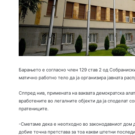
Барањето е согласно член 129 став 2 од Собраниск
матично работно тело да ја организира јавната расп
Сппред нив, примената на ваквата демократска ала
вработените во легалните објекти да ја споделат с
пратениците.
-Сметаме дека е неопходно во законодавниот дом да
добие точна претстава за тоа какви штетни последи