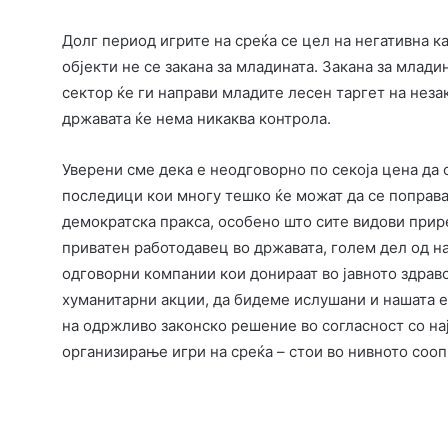
Долг период игрите на среќа се цел на негативна к
објекти не се закана за младината. Закана за млади
сектор ќе ги направи младите лесен таргет на неза
државата ќе нема никаква контрола.
Уверени сме дека е неодговорно по секоја цена да 
последици кои многу тешко ќе можат да се поправа
демократска пракса, особено што сите видови прир
приватен работодавец во државата, голем дел од н
одговорни компании кои донираат во јавното здравс
хуманитарни акции, да бидеме ислушани и нашата е
на одржливо законско решение во согласност со на
организирање игри на среќа – стои во нивното соо