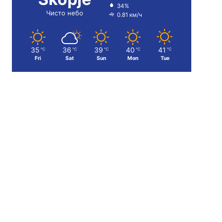
34%
Чисто небо
0.81 км/ч
35
36
39
40
41
℃
℃
℃
℃
℃
Fri
Sat
Sun
Mon
Tue