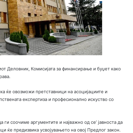
иот Деловник, Комисијата за финансирање и буџет како
рава.
тка ќе овозможи претставници на асоцијациите и
опствената експертиза и професионално искуство со
 ги соочиме аргументите и најважно од се’ јавноста да
ци ќе предизвика усвојувањето на овој Предлог закон.