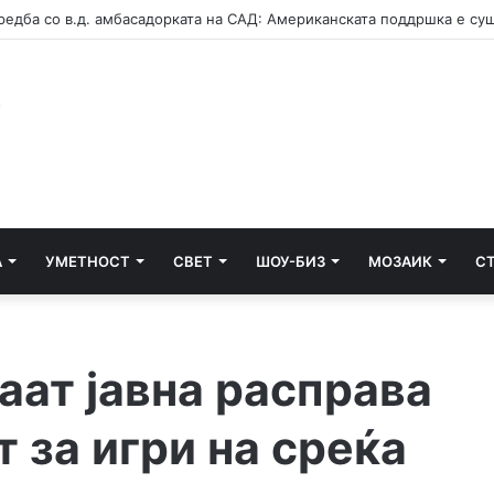
А
УМЕТНОСТ
СВЕТ
ШОУ-БИЗ
МОЗАИК
С
ат јавна расправа
т за игри на среќа