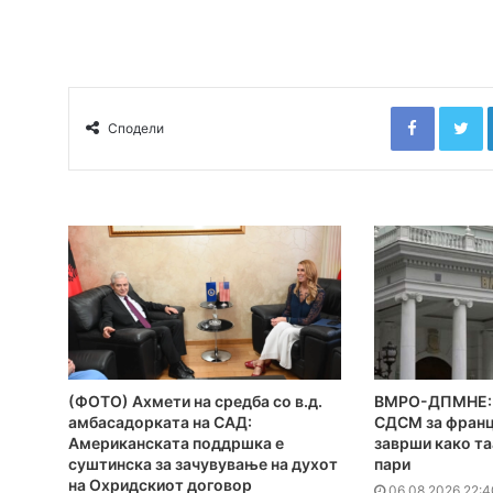
Faceboo
T
Сподели
(ФОТО) Ахмети на средба со в.д.
ВМРО-ДПМНЕ: 
амбасадорката на САД:
СДСМ за франц
Американската поддршка е
заврши како та
суштинска за зачувување на духот
пари
на Охридскиот договор
06.08.2026 22:4