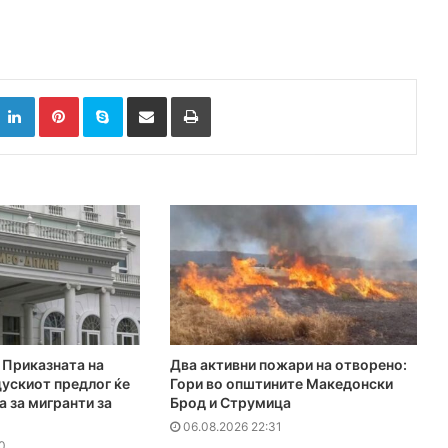
k
witter
LinkedIn
Pinterest
Skype
Сподели преку Е-маил
Испринтај
Приказната на
Два активни пожари на отворено:
ускиот предлог ќе
Гори во општините Македонски
а за мигранти за
Брод и Струмица
06.08.2026 22:31
0