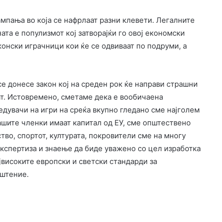
ампања во која се нафрлаат разни клевети. Легалните
ната е популизмот кој затворајќи го овој економски
конски играчници кои ќе се одвиваат по подруми, а
се донесе закон кој на среден рок ќе направи страшни
т. Истовремено, сметаме дека е вообичаена
едувачи на игри на среќа вкупно гледано сме најголем
ашите членки имаат капитал од ЕУ, сме општествено
тво, спортот, културата, покровители сме на многу
кспертиза и знаење да биде уважено со цел изработка
јвисоките европски и светски стандарди за
пштение.