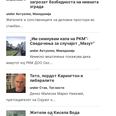
загрозат безбедноста на нивната
зграда
under
Актуелно
,
Македонија
Жителите и сопствениците на деловни простори во
станбен...
„Им симнувам капа на РКМ“:
Сведочења за случајот „Мазут“
under
Актуелно
,
Македонија
Хемиско вештачење покажува дека
мазутот кој РКМ ДОО Ско...
Тито, лордот Карингтон и
либералите
under
Став
,
Топ вести
Денко Малески Марко Никезиќ,
претседателот на Сојузот н...
Жители од Кисела Вода