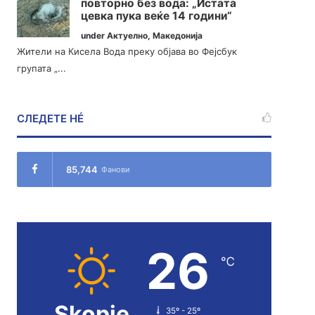
повторно без вода: „Истата
цевка пука веќе 14 години“
under
Актуелно
,
Македонија
Жители на Кисела Вода преку објава во Фејсбук
групата „...
СЛЕДЕТЕ НÉ
85,744
Фанови
26
℃
Skopje
35º - 25º