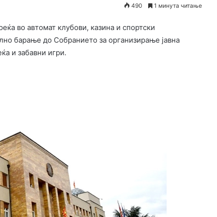
490
1 минута читање
реќа во автомат клубови, казина и спортски
но барање до Собранието за организирање јавна
еќа и забавни игри.