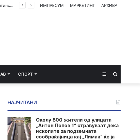
(ФОТО) Ахмети на средба со в.д. амбасадорката на САД: Американската поддршка е суштинска за зачувување на духот на Охридскиот договор
ИМПРЕСУМ
МАРКЕТИНГ
АРХИВА
Sidebar
Пребарај
ТАВ
СПОРТ
за
НАЈЧИТАНИ
Околу 800 жители од улицата
„Антон Попов 1“ стравуваат дека
ископите за подземната
сообраќајница кај „Лимак“ ќе ја