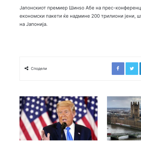
Јапонскиот премиер Шинѕо Абе на прес-конференци
економски пакети ќе надмине 200 трилиони јени, ш
на Јапонија.
Faceboo
T
Сподели