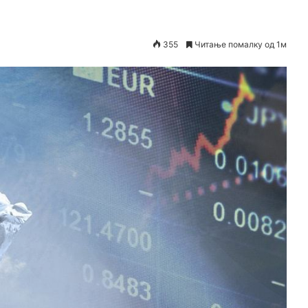
355
Читање помалку од 1м