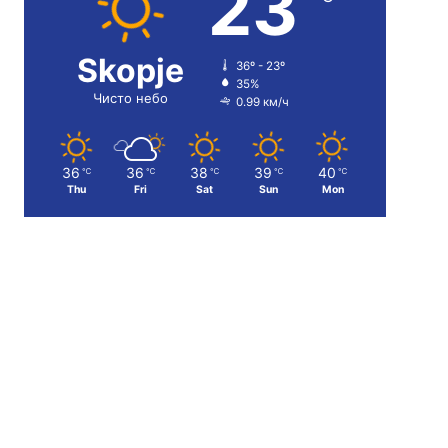
23
Skopje
36º - 23º
35%
Чисто небо
0.99 км/ч
36
36
38
39
40
℃
℃
℃
℃
℃
Thu
Fri
Sat
Sun
Mon