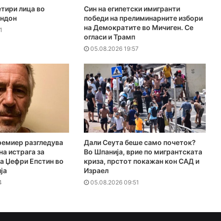
тири лица во
Син на египетски имигранти
ондон
победи на прелиминарните избори
на Демократите во Мичиген. Се
1
огласи и Трамп
05.08.2026 19:57
ремиер разгледува
Дали Сеута беше само почеток?
на истрага за
Во Шпанија, врие по мигрантската
а Џефри Епстин во
криза, прстот покажан кон САД и
ја
Израел
4
05.08.2026 09:51