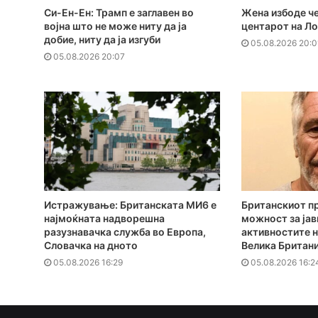
Си-Ен-Ен: Трамп е заглавен во
Жена избоде че
војна што не може ниту да ја
центарот на Л
добие, ниту да ја изгуби
05.08.2026 20:0
05.08.2026 20:07
Истражување: Британската МИ6 е
Британскиот п
најмоќната надворешна
можност за јав
разузнавачка служба во Европа,
активностите н
Словачка на дното
Велика Британи
05.08.2026 16:29
05.08.2026 16:2