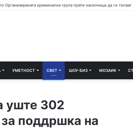
А
УМЕТНОСТ
СВЕТ
ШОУ-БИЗ
МОЗАИК
С
а уште 302
 за поддршка на