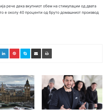
ја рече дека вкупниот обем на стимулации од двата
то е околу 40 проценти од бруто домашниот производ
k
witter
LinkedIn
Pinterest
Skype
Сподели преку Е-маил
Испринтај