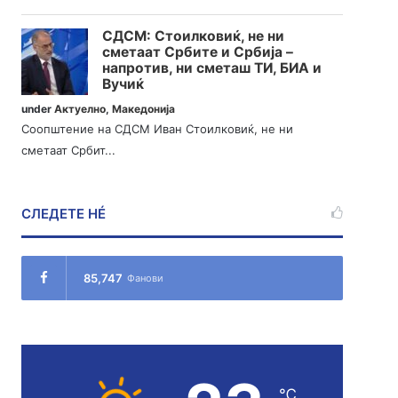
СДСМ: Стоилковиќ, не ни
сметаат Србите и Србија –
напротив, ни сметаш ТИ, БИА и
Вучиќ
under
Актуелно
,
Македонија
Соопштение на СДСМ Иван Стоилковиќ, не ни
сметаат Србит...
СЛЕДЕТЕ НÉ
85,747
Фанови
℃