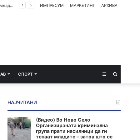
(Видео) Во Ново Село Организираната криминална група прати насилници да ги тепаат младите – затоа што се плашат од вистината
ИМПРЕСУМ
МАРКЕТИНГ
АРХИВА
Sidebar
Пребарај
ТАВ
СПОРТ
за
НАЈЧИТАНИ
(Видео) Во Ново Село
Организираната криминална
група прати насилници да ги
тепаат младите – затоа што се