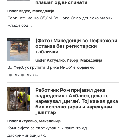
плашат од вистината
under
Видео
,
Македонија
Соопштение на СДСМ Во Ново Село денеска мирни
млади соц...
(Фото) Македонци во Пефкохори
останаа без регистарски
таблички
under
Актуелно
,
Избор
,
Македонија
Во Фејсбук групата „Грчка Инфо“ е објавено
предупредува...
Работник Ром пријавил дека
надредениот Албанец дека го
нарекувал „циган“. Тој кажал дека
бил испровоциран и нарекуван
„шиптар
under
Актуелно
,
Македонија
Комисијата за спречување и заштита од
дискриминација (К...