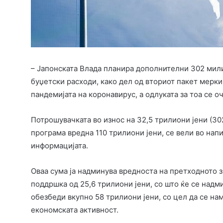
– Јапонската Влада планира дополнителни 302 мил
буџетски расходи, како дел од вториот пакет мерк
пандемијата на коронавирус, а одлуката за тоа се о
Потрошувачката во износ на 32,5 трилиони јени (30
програма вредна 110 трилиони јени, се вели во напи
информацијата.
Оваа сума ја надминува вредноста на претходното 
поддршка од 25,6 трилиони јени, со што ќе се надм
обезбеди вкупно 58 трилиони јени, со цел да се на
економската активност.