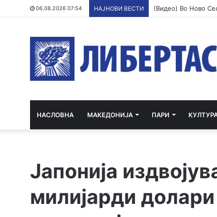
06.08.2026 07:54
НАЈНОВИ ВЕСТИ
НАСЛОВНА
МАКЕДОНИЈА
ПАРИ
КУЛТУР
Јапонија издвојув
милијарди долари