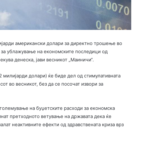
ијарди американски долари за директно трошење во
и за ублажување на економските последици од
чекува денеска, јави весникот „Маиничи“.
2 милијарди долари) ќе биде дел од стимулативната
сот во весникот, без да се посочат извори за
зголемување на буџетските расходи за економска
инат претходното ветување на државата дека ќе
малат неактивните ефекти од здравствената криза врз