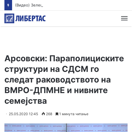
(Видео) Зеленски пристигна во Србија, го очекуваат разговори со Вучиќ
М
Арсовски: Параполициските
структури на СДСМ го
следат раководството на
ВМРО-ДПМНЕ и нивните
семeјства
25.05.2020 12:45
268
1 минута читање