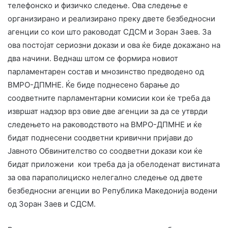
телефонско и физичко следење. Ова следење е
организирано и реализирано преку двете безбедносни
агенции со кои што раководат СДСМ и Зоран Заев. За
ова постојат сериозни докази и ова ќе биде докажано на
два начини. Веднаш штом се формира новиот
парламентарен состав и мнозинство предводено од
ВМРО-ДПМНЕ. Ќе биде поднесено барање до
соодветните парламентарни комисии кои ќе треба да
извршат надзор врз овие две агенции за да се утврди
следењето на раководството на ВМРО-ДПМНЕ и ќе
бидат поднесени соодветни кривични пријави до
Јавното Обвинителство со соодветни докази кои ќе
бидат приложени кои треба да ја обелоденат вистината
за ова параполициско нелегално следење од двете
безбедносни агенции во Република Македонија водени
од Зоран Заев и СДСМ.