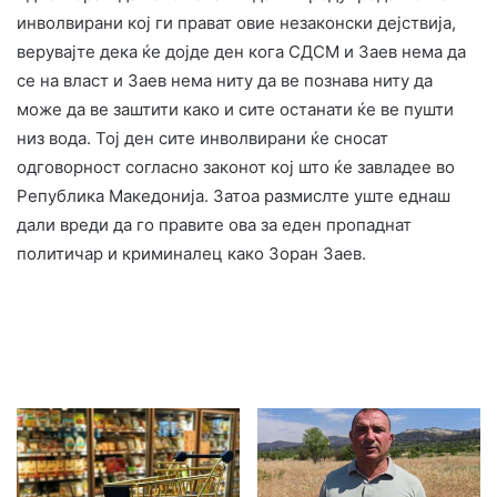
инволвирани кој ги прават овие незаконски дејствија,
верувајте дека ќе дојде ден кога СДСМ и Заев нема да
се на власт и Заев нема ниту да ве познава ниту да
може да ве заштити како и сите останати ќе ве пушти
низ вода. Тој ден сите инволвирани ќе сносат
одговорност согласно законот кој што ќе завладее во
Република Македонија. Затоа размислте уште еднаш
дали вреди да го правите ова за еден пропаднат
политичар и криминалец како Зоран Заев.