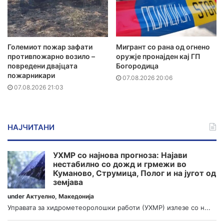
Големиот пожар зафати
Мигрант со рана од огнено
противпожарно возило –
оружје пронајден кај ГП
повредени двајцата
Богородица
пожарникари
07.08.2026 20:06
07.08.2026 21:03
НАЈЧИТАНИ
УХМР со најнова прогноза: Најави
нестабилно со дожд и грмежи во
Куманово, Струмица, Полог и на југот од
земјава
under
Актуелно
,
Македонија
Управата за хидрометеоролошки работи (УХМР) излезе со н...