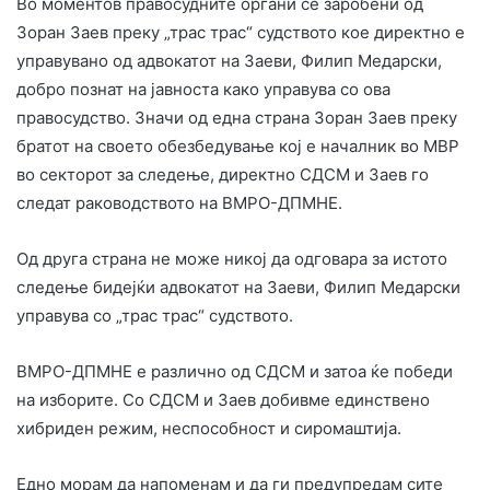
Во моментов правосудните органи се заробени од
Зоран Заев преку „трас трас“ судството кое директно е
управувано од адвокатот на Заеви, Филип Медарски,
добро познат на јавноста како управува со ова
правосудство. Значи од една страна Зоран Заев преку
братот на своето обезбедување кој е началник во МВР
во секторот за следење, директно СДСМ и Заев го
следат раководството на ВМРО-ДПМНЕ.
Од друга страна не може никој да одговара за истото
следење бидејќи адвокатот на Заеви, Филип Медарски
управува со „трас трас“ судството.
ВМРО-ДПМНЕ е различно од СДСМ и затоа ќе победи
на изборите. Со СДСМ и Заев добивме единствено
хибриден режим, неспособност и сиромаштија.
Едно морам да напоменам и да ги предупредам сите