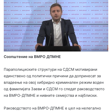
Сooпштение на ВМРО ДПМНЕ
Параполициските структури на СДСМ мотивирани
единствено од политички причини да допринесат за
владеење на овој хибридно криминален режим воден
од фамилијата Заеви и СДСМ го следат раководството
на ВМРО-ДПМНЕ и нивните семејства и најблиски.
Раководството на ВМРО-ДПМНЕ е цел на нелегално