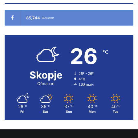
85,744
Фанови
26
℃
Skopje
26º - 26º
41%
Облачно
1.88 км/ч
26
36
37
40
40
℃
℃
℃
℃
℃
Fri
Sat
Sun
Mon
Tue