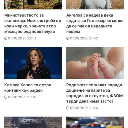
Министерството за
Ангелов се надева дека
економија: Нема потреба од
водата во Гостивар ќе може
нови мерки, храната втор
да се пие од наредната
месец по ред поевтинува
недела
07.08.2026 22:10
07.08.2026 21:42
Камала Харис со остри
Родилките се жалат поради
критики кон Бајден
доцнење на парите за
породилно отсуство, ФЗОМ
07.08.2026 21:35
тврди дека нема застој
07.08.2026 21:24