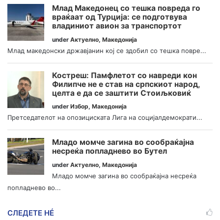
Млад Македонец со тешка повреда го
враќаат од Турција: се подготвува
владиниот авион за транспортот
under
Актуелно
,
Македонија
Млад македонски државјанин кој се здобил со тешка повре...
Костреш: Памфлетот со навреди кон
Филипче не е став на српскиот народ,
целта е да се заштити Стоиљковиќ
under
Избор
,
Македонија
Претседателот на опозициската Лига на социјалдемократи...
Младо момче загина во сообраќајна
несреќа попладнево во Бутел
under
Актуелно
,
Македонија
Младо момче загина во сообраќајна несреќа
попладнево во...
СЛЕДЕТЕ НÉ