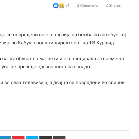
ца се повредени во експлозија на бомба во автобус кој
изија во Кабул, соопшти директорот на ТВ Куршид.
 на автобусот со магнети и експлодирала за време на
рупа не презеде одговорност за нападот.
и во оваа телевизија, а двајца се повредени во слични
k
witter
LinkedIn
Pinterest
Skype
Сподели преку Е-маил
Испринтај