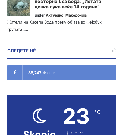
повторно без вода: „Истата
цевка пука веќе 14 години“
under
Актуелно
,
Македонија
Жители на Кисела Вода преку објава во Фејсбук
групата „...
СЛЕДЕТЕ НÉ
85,747
Фанови
23
℃
Skopje
35º - 21º