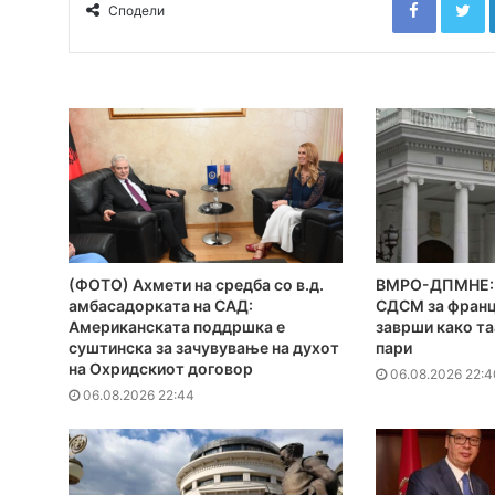
Сподели
(ФОТО) Ахмети на средба со в.д.
ВМРО-ДПМНЕ: 
амбасадорката на САД:
СДСМ за франц
Американската поддршка е
заврши како та
суштинска за зачувување на духот
пари
на Охридскиот договор
06.08.2026 22:4
06.08.2026 22:44