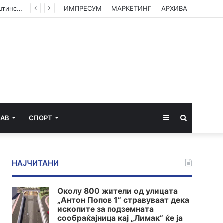
(ФОТО) Ахмети на средба со в.д. амбасадорката на САД: Американската поддршка е суштинска за зачувување на духот на Охридскиот договор
ИМПРЕСУМ
МАРКЕТИНГ
АРХИВА
Sidebar
Пребарај
ТАВ
СПОРТ
за
НАЈЧИТАНИ
Околу 800 жители од улицата
„Антон Попов 1“ стравуваат дека
ископите за подземната
сообраќајница кај „Лимак“ ќе ја