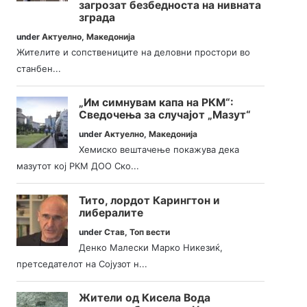
загрозат безбедноста на нивната
зграда
under
Актуелно
,
Македонија
Жителите и сопствениците на деловни простори во
станбен...
„Им симнувам капа на РКМ“:
Сведочења за случајот „Мазут“
under
Актуелно
,
Македонија
Хемиско вештачење покажува дека
мазутот кој РКМ ДОО Ско...
Тито, лордот Карингтон и
либералите
under
Став
,
Топ вести
Денко Малески Марко Никезиќ,
претседателот на Сојузот н...
Жители од Кисела Вода