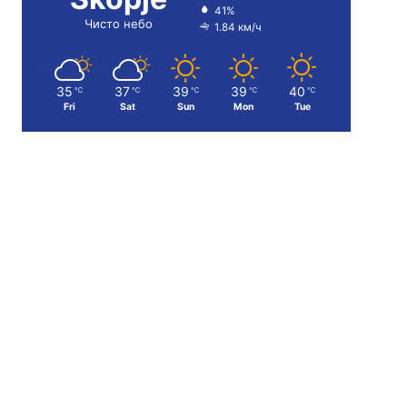
41%
Чисто небо
1.84 км/ч
35
37
39
39
40
℃
℃
℃
℃
℃
Fri
Sat
Sun
Mon
Tue