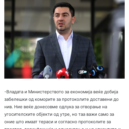
-Владата и Министерството за економија веќе добија
забелешки од коморите за протоколите доставени до
нив. Ние веќе донесовме одлука за отворање на
угосителските објекти од утре, но таа важи само за
оние што имаат тераси и согласно протоколите за