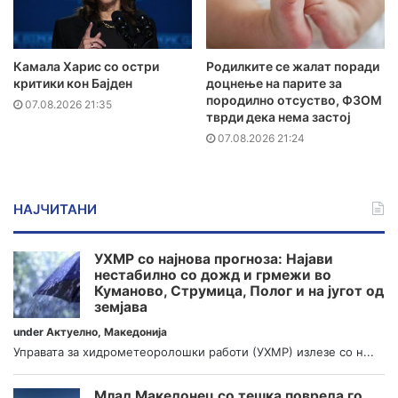
Камала Харис со остри
Родилките се жалат поради
критики кон Бајден
доцнење на парите за
породилно отсуство, ФЗОМ
07.08.2026 21:35
тврди дека нема застој
07.08.2026 21:24
НАЈЧИТАНИ
УХМР со најнова прогноза: Најави
нестабилно со дожд и грмежи во
Куманово, Струмица, Полог и на југот од
земјава
under
Актуелно
,
Македонија
Управата за хидрометеоролошки работи (УХМР) излезе со н...
Млад Македонец со тешка повреда го