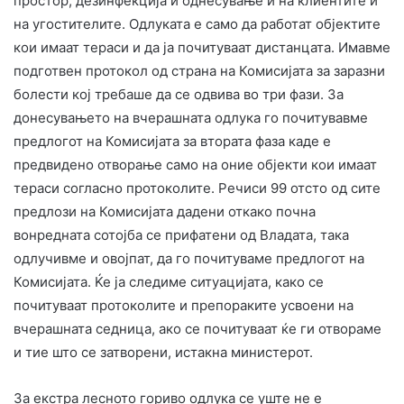
простор, дезинфекција и однесување и на клиентите и
на угостителите. Одлуката е само да работат објектите
кои имаат тераси и да ја почитуваат дистанцата. Имавме
подготвен протокол од страна на Комисијата за заразни
болести кој требаше да се одвива во три фази. За
донесувањето на вчерашната одлука го почитувавме
предлогот на Комисијата за втората фаза каде е
предвидено отворање само на оние објекти кои имаат
тераси согласно протоколите. Речиси 99 отсто од сите
предлози на Комисијата дадени откако почна
вонредната сотојба се прифатени од Владата, така
одлучивме и овојпат, да го почитуваме предлогот на
Комисијата. Ќе ја следиме ситуацијата, како се
почитуваат протоколите и препораките усвоени на
вчерашната седница, ако се почитуваат ќе ги отвораме
и тие што се затворени, истакна министерот.
За екстра лесното гориво одлука се уште не е