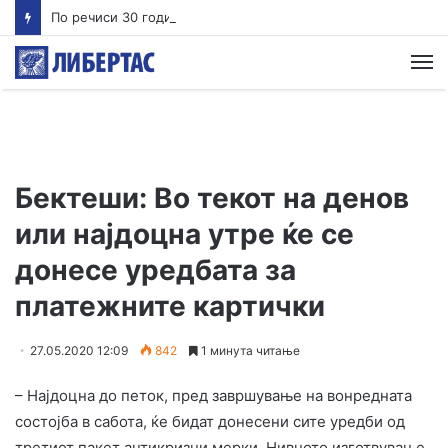
По речиси 30 години почнува судењето за убиството на Тупак Шакур
М
Бектеши: Во текот на денов
или најдоцна утре ќе се
донесе уредбата за
платежните картички
27.05.2020 12:09
842
1 минута читање
– Најдоцна до петок, пред завршување на вонредната
состојба в сабота, ќе бидат донесени сите уредби од
третиот пакет антикризни мерки. Нивното изготвување