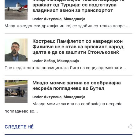
враќаат од Турција: се подготвува
владиниот авион за транспортот
under
Актуелно
,
Македонија
Млад македонски државјанин кој се здобил со тешка повре...
Костреш: Памфлетот со навреди кон
Филипче не е став на српскиот народ,
целта е да се заштити Стоиљковиќ
under
Избор
,
Македонија
Претседателот на опозициската Лига на социјалдемократи...
Младо момче загина во сообраќајна
несреќа попладнево во Бутел
under
Актуелно
,
Македонија
Младо момче загина во сообраќајна несреќа
попладнево во...
СЛЕДЕТЕ НÉ