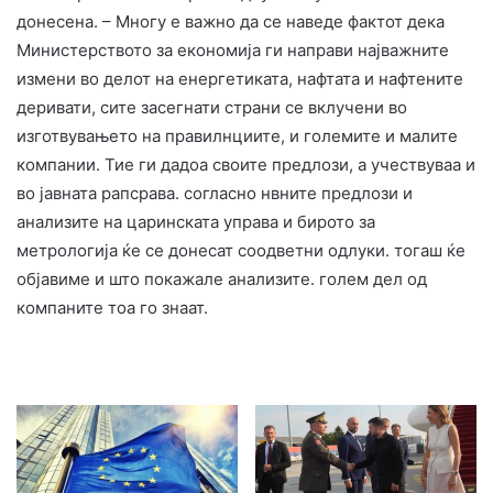
донесена. – Многу е важно да се наведе фактот дека
Министерството за економија ги направи најважните
измени во делот на енергетиката, нафтата и нафтените
деривати, сите засегнати страни се вклучени во
изготвувањето на правилнциите, и големите и малите
компании. Тие ги дадоа своите предлози, а учествуваа и
во јавната рапсрава. согласно нвните предлози и
анализите на царинската управа и бирото за
метрологија ќе се донесат соодветни одлуки. тогаш ќе
објавиме и што покажале анализите. голем дел од
компаните тоа го знаат.