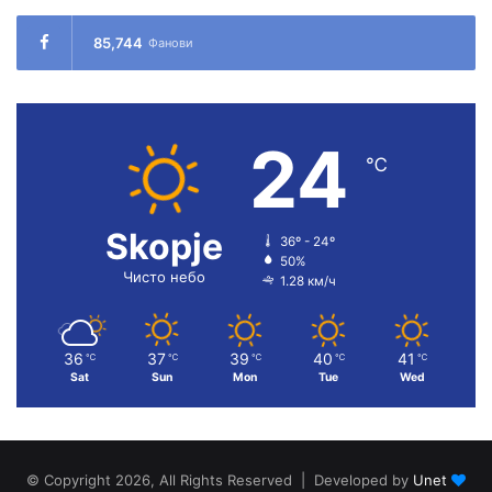
85,744
Фанови
24
℃
Skopje
36º - 24º
50%
Чисто небо
1.28 км/ч
36
37
39
40
41
℃
℃
℃
℃
℃
Sat
Sun
Mon
Tue
Wed
© Copyright 2026, All Rights Reserved | Developed by
Unet