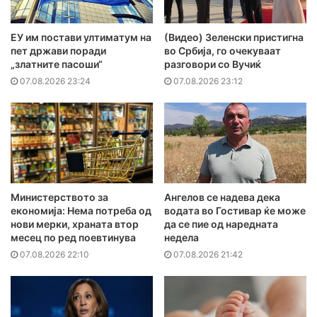
ЕУ им постави ултиматум на
(Видео) Зеленски пристигна
пет држави поради
во Србија, го очекуваат
„златните пасоши“
разговори со Вучиќ
07.08.2026 23:24
07.08.2026 23:12
Министерството за
Ангелов се надева дека
економија: Нема потреба од
водата во Гостивар ќе може
нови мерки, храната втор
да се пие од наредната
месец по ред поевтинува
недела
07.08.2026 22:10
07.08.2026 21:42