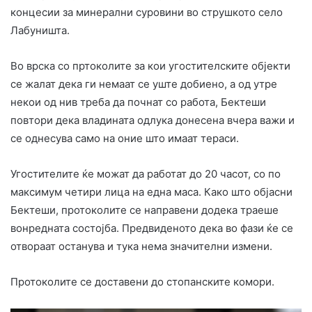
концесии за минерални суровини во струшкото село
Лабуништа.
Во врска со пртоколите за кои угостителските објекти
се жалат дека ги немаат се уште добиено, а од утре
некои од нив треба да почнат со работа, Бектеши
повтори дека владината одлука донесена вчера важи и
се однесува само на оние што имаат тераси.
Угостителите ќе можат да работат до 20 часот, со по
максимум четири лица на една маса. Како што објасни
Бектеши, протоколите се направени додека траеше
вонредната состојба. Предвиденото дека во фази ќе се
отвораат останува и тука нема значителни измени.
Протоколите се доставени до стопанските комори.