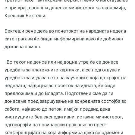
е при крај, соопшти денеска министерот за економија,
Крешник Бектеши.
Бектеши рече дека во почетокот на наредната недела
сите граѓани ќе бидат информирани како ќе добиваат
државна помош.
-Во текот на денов или најдоцна утре ќе се донесе
уредбата за платежните картички, а се подготвува и
уредбата за издавањето на ваучерите која до крајот на
неделата, најдоцна во почеток на идната, ќе биде
предложиме и до Владата. Подготвени сме да ги
донесеме пред завршување на вонредната состојба во
сабота, најкасно до петок, имајќи предвид дека
инстиуциите беа експедитивни, истакна министерот,
одговорајќи на новинарски прашања по прес-
конференцијата на која информира дека се одземени