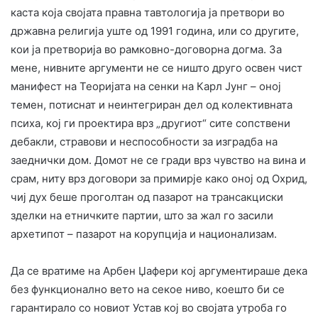
каста која својата правна тавтологија ја претвори во
државна религија уште од 1991 година, или со другите,
кои ја претворија во рамковно-договорна догма. За
мене, нивните аргументи не се ништо друго освен чист
манифест на Теоријата на сенки на Карл Јунг – оној
темен, потиснат и неинтегриран дел од колективната
психа, кој ги проектира врз „другиот“ сите сопствени
дебакли, стравови и неспособности за изградба на
заеднички дом. Домот не се гради врз чувство на вина и
срам, ниту врз договори за примирје како оној од Охрид,
чиј дух беше проголтан од пазарот на трансакциски
зделки на етничките партии, што за жал го засили
архетипот – пазарот на корупција и национализам.
Да се вратиме на Арбен Џафери кој аргументираше дека
без функционално вето на секое ниво, коешто би се
гарантирало со новиот Устав кој во својата утроба го