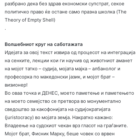
разбрано дека без здрав економски супстрат, секое
политичко право ќе остане само празна школка (The
Theory of Empty Shell)
.
Волшебниот круг на саботажата
​Идејата за овој текст извира од процесот на интеграција
на сенките, лекции кои ги научив од животниот аманет
на мојот татко – судија, мојата мајка – албанолог и
професорка по македонски јазик, и мојот брат –
визионер!
​Во оваа точка и ДЕНЕС, моето паметење и паметењето
на моето семејство се претвора во монументално
сведоштво за какофонијата на судијократијата
(juristocracy) во мојата земја. Накратко кажано:
Владеење на судскиот чекан врз гласот на граѓаните.
​Мојот брат, Фисник Марку, беше човек со врвeн