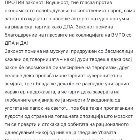
ПРОТИВ законот! Всушност, тие гласаа против
економското ослободување на сопствениот народ, само
затоа што идејата го носеше авторот на еден нов ум и
на ривалска партија како ДПА. Законот помина
благодарение на гласовите на коалицијата на ВМРО со
ДПА и ДА!
​Законот помина на мускули, придружен со бесмислици
кажани од говорницата – некој дури тврдеше дека овој
закон ќе овозможел финансирање на тероризам, друг
велеше дека пропаѓа монетарниот суверенитет на
земјата, трет бладаше дека ќе се распадне унитарниот
карактер на државата, а четврти дека заверата на
глобалните влијанија ќе ја измести Македонија од
улогата на папок на светот… тоа беа такви пропагандни
лудости од страна на тогашната опозиција што мозокот
ти се преврти и отскака од орбитата на рационалното
однесување! Никој од нив не ја гледаше Убавата