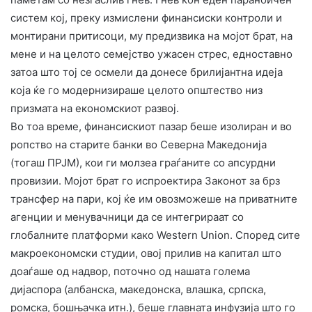
систем кој, преку измислени финансиски контроли и
монтирани притисоци, му предизвика на мојот брат, на
мене и на целото семејство ужасен стрес, едноставно
затоа што тој се осмели да донесе брилијантна идеја
која ќе го модернизираше целото општество низ
призмата на економскиот развој.
​Во тоа време, финансискиот пазар беше изолиран и во
ропство на старите банки во Северна Македонија
(тогаш ПРЈМ), кои ги молзеа граѓаните со апсурдни
провизии. Мојот брат го испроектира Законот за брз
трансфер на пари, кој ќе им овозможеше на приватните
агенции и менувачници да се интегрираат со
глобалните платформи како Western Union. Според сите
макроекономски студии, овој прилив на капитал што
доаѓаше од надвор, поточно од нашата голема
дијаспора (албанска, македонска, влашка, српска,
ромска, бошњачка итн.), беше главната инфузија што го