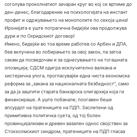
соголува проколнатиот зачаран круг во кој се вртиме до
ден-денес, благодарение на психологијата на инстант
профит и одржувањето на монополите по секоја цена!
Иронијата е уште потрагична бидејќи ова продолжува
дури и по Охридскиот договор!
​Имено, бидејќи во тоа време работев со Арбен и ДПА,
бев вклучена во лобирањето за овој закон, па затоа
сакам да посведочам и за однесувањето на тогашната
опозиција; СДСМ одигра исклучително валкана и
хистерична улога, прогласувајќи една чиста економска
реформа за „закана за националната безбедност“, само
за да ја заштити старата банкарска олигархија која ги
финансираше. А уште побанале, поогавен беше
апсурдот на пратениците на ПДП. Заслепени од
примитивна политичка суета, од тој болен
провинцијализам и древен вазален однос својствен за
Стокхолмскиот синдром, пратениците на ПДП гласаа