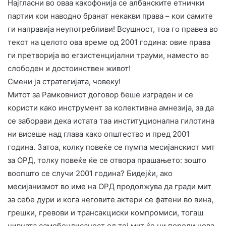
Најгласни во оваа какофонија се албанските етнички
партии кои наводно бранат некакви права – кои самите
ги направија неупотребливи! Всушност, тоа го правеа во
текот на целото ова време од 2001 година: овие права
ги претворија во егзистенцијални трауми, наместо во
слободен и достоинствен живот!
​Смени ја стратегијата, човеку!
Митот за Рамковниот договор беше изграден и се
користи како инструмент за колективна амнезија, за да
се заборави дека истата таа институционална гилотина
ни висеше над глава како општество и пред 2001
година. Затоа, колку повеќе се пумпа месијанскиот мит
за ОРД, толку повеќе ќе се отвора прашањето: зошто
воопшто се случи 2001 година? Бидејќи, ако
месијанизмот во име на ОРД продолжува да гради мит
за себе дури и кога неговите актери се фатени во вина,
грешки, гревови и трансакциски компромиси, тогаш
нивната самобендисаност од тој мит ќе ни породи нова