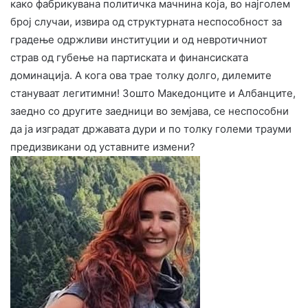
како фабрикувана политичка мачнина која, во најголем
број случаи, извира од структурната неспособност за
градење одржливи институции и од невротичниот
страв од губење на партиската и финансиската
доминација. А кога ова трае толку долго, дилемите
стануваат легитимни! Зошто Македонците и Албанците,
заедно со другите заедници во земјава, се неспособни
да ја изградат државата дури и по толку големи трауми
предизвикани од уставните измени?