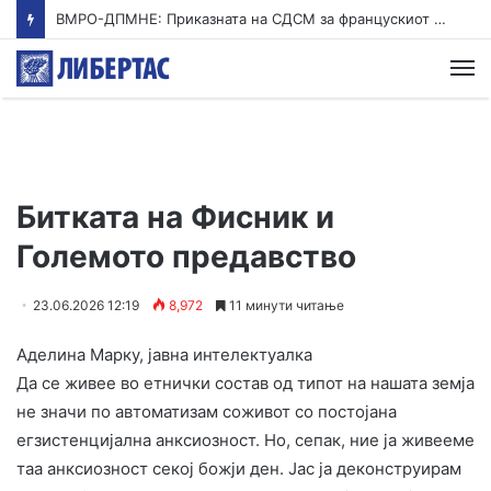
ВМРО-ДПМНЕ: Приказната на СДСМ за францускиот предлог ќе заврши како таа за мигранти за пари
М
Битката на Фисник и
Големото предавство
23.06.2026 12:19
8,972
11 минути читање
Аделина Марку, јавна интелектуалка
​Да се живее во етнички состав од типот на нашата земја
не значи по автоматизам соживот со постојана
егзистенцијална анксиозност. Но, сепак, ние ја живееме
таа анксиозност секој божји ден. Јас ја деконструирам