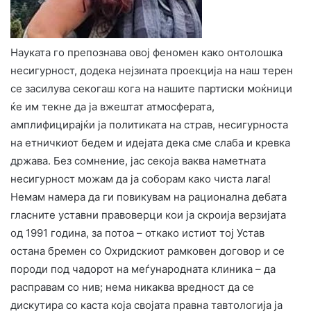
​Науката го препознава овој феномен како онтолошка
несигурност, додека нејзината проекција на наш терен
се засилува секогаш кога на нашите партиски моќници
ќе им текне да ја вжештат атмосферата,
амплифицирајќи ја политиката на страв, несигурноста
на етничкиот бедем и идејата дека сме слаба и кревка
држава. Без сомнение, јас секоја ваква наметната
несигурност можам да ја соборам како чиста лага!
​Немам намера да ги повикувам на рационална дебата
гласните уставни правоверци кои ја скроија верзијата
од 1991 година, за потоа – откако истиот тој Устав
остана бремен со Охридскиот рамковен договор и се
породи под чадорот на меѓународната клиника – да
расправам со нив; нема никаква вредност да се
дискутира со каста која својата правна тавтологија ја