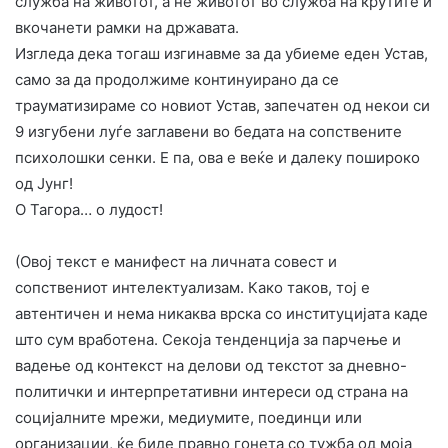
служба на животот, а не животот во служба на крутите и
вкочанети рамки на државата.
​Изгледа дека тогаш изгинавме за да убиеме еден Устав,
само за да продолжиме континуирано да се
трауматизираме со новиот Устав, запечатен од некои си
9 изгубени луѓе заглавени во бедата на сопствените
психолошки сенки. Е па, ова е веќе и далеку пошироко
од Јунг!
​О Тагора… о лудост!
(Овој текст е манифест на личната совест и
сопствениот интелектуализам. Како таков, тој е
автентичен и нема никаква врска со институцијата каде
што сум вработена. Секоја тенденција за парчење и
вадење од контекст на делови од текстот за дневно-
политички и интерпретативни интереси од страна на
социјалните мрежи, медиумите, поединци или
организации, ќе биде правно гонета со тужба од моја