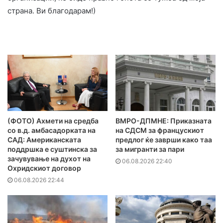
страна. Ви благодарам!)
(ФОТО) Ахмети на средба
ВМРО-ДПМНЕ: Приказната
со в.д. амбасадорката на
на СДСМ за францускиот
САД: Американската
предлог ќе заврши како таа
поддршка е суштинска за
за мигранти за пари
зачувување на духот на
06.08.2026 22:40
Охридскиот договор
06.08.2026 22:44