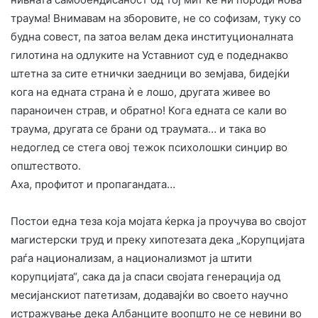
траума! Внимавам на зборовите, не со софизам, туку со
будна совест, па затоа велам дека институционалната
гилотина на одлуките на Уставниот суд е подеднакво
штетна за сите етнички заедници во земјава, бидејќи
кога на едната страна ѝ е лошо, другата живее во
параноичен страв, и обратно! Кога едната се кали во
траума, другата се брани од траумата… и така во
недоглед се стега овој тежок психолошки синџир во
општеството.
​Аха, профитот и пропагандата…
Постои една теза која мојата ќерка ја проучува во својот
магистерски труд и преку хипотезата дека „Корупцијата
раѓа национализам, а национализмот ја штити
корупцијата“, сака да ја спаси својата генерација од
месијанскиот патетизам, додавајќи во своето научно
истражување дека Албанците воопшто не се невини во