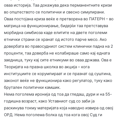
оваа историја. Таа докажува дека перманентните кризи
во општеството се политички и свесно симулирани.
Оваа постојана криза веќе е претворена во ПАТЕРН – во
матрица на функционирање, бидејќи таа претставува
морбидна симбиоза каде елитите на двете поголеми
етнички страни се хранат од истото парче месо. Ако
довербата во правосудниот систем клинички падна на 2
проценти, таа доверба не колабираше само кај едната
заедница, туку кај сите етникуми во оваа држава. Ова е
Теоријата на празна школка во акција – кога
институциите се корумпираат и се празнат од суштина,
законот веќе не функционира како регулатор, туку како
брутален политички камшик.
​Нема поголема иронија од тоа да гледаш, дури и на 55-
годишна возраст, како Уставниот суд со заби ја
раскинува токму материјата која наводно извира од овој
ОРД. Нема поголема болка од тоа кога овој Суд ги