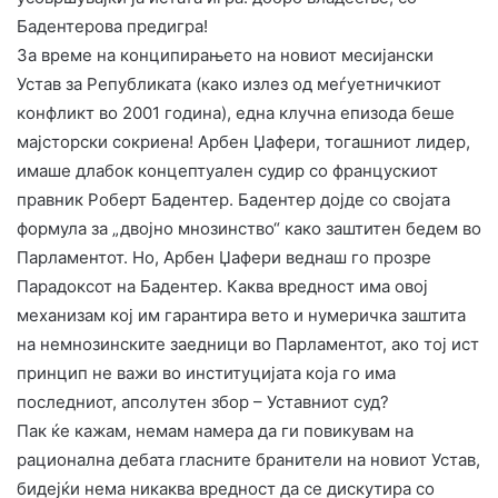
Бадентерова предигра!
За време на конципирањето на новиот месијански
Устав за Републиката (како излез од меѓуетничкиот
конфликт во 2001 година), една клучна епизода беше
мајсторски сокриена! Арбен Џафери, тогашниот лидер,
имаше длабок концептуален судир со францускиот
правник Роберт Бадентер. Бадентер дојде со својата
формула за „двојно мнозинство“ како заштитен бедем во
Парламентот. Но, Арбен Џафери веднаш го прозре
Парадоксот на Бадентер. Каква вредност има овој
механизам кој им гарантира вето и нумеричка заштита
на немнозинските заедници во Парламентот, ако тој ист
принцип не важи во институцијата која го има
последниот, апсолутен збор – Уставниот суд?
​Пак ќе кажам, немам намера да ги повикувам на
рационална дебата гласните бранители на новиот Устав,
бидејќи нема никаква вредност да се дискутира со