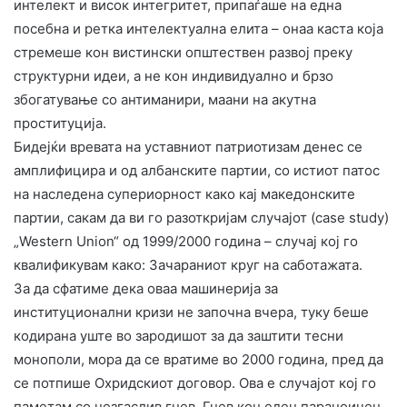
интелект и висок интегритет, припаѓаше на една
посебна и ретка интелектуална елита – онаа каста која
стремеше кон вистински општествен развој преку
структурни идеи, а не кон индивидуално и брзо
збогатување со антиманири, маани на акутна
проституција.
​Бидејќи вревата на уставниот патриотизам денес се
амплифицира и од албанските партии, со истиот патос
на наследена супериорност како кај македонските
партии, сакам да ви го разоткријам случајот (case study)
„Western Union“ од 1999/2000 година – случај кој го
квалификувам како: Зачараниот круг на саботажата.
​За да сфатиме дека оваа машинерија за
институционални кризи не започна вчера, туку беше
кодирана уште во зародишот за да заштити тесни
монополи, мора да се вратиме во 2000 година, пред да
се потпише Охридскиот договор. Ова е случајот кој го
паметам со незгаслив гнев. Гнев кон еден параноичен