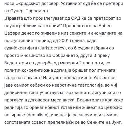
носи Охридскиот договор, Уставниот суд ќе се претвори
во Супер-Парламент.
​„Правата што произлегуваат од ОРД ќе се претворат во
неупотребливи категории!“ Пророштвото на Арбен
Џафери денес го живееме низ сенките и аномалиите на
постуставниот период од 2001 година, каде
судијократијата (Juristocracy), со 6 судии избрани со
просто мнозинство во Собранието, други 3 преку
Бадентер и со доверба од мизерни 2 проценти, со
политичко-религиозна догма ја бришат политичката
волја на гласачот! Или уште попластично: Уставот се
јаде самиот себеси со невротична тавтологија, во чиј
делиричен танц учествуваат архаичните фигури кои го
прогласија договорот месијански. Бранителите кои како
религија го бранат новиот Устав или живеат во целосно
негирање (denialism), или пак ја распарчиле и замиле
сопствената совест, препелкајќи се во Сенките на Јунг.