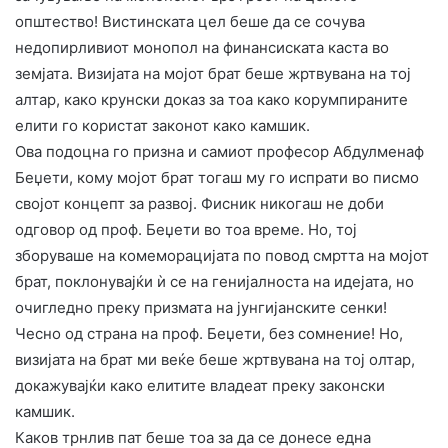
општество! Вистинската цел беше да се сочува
недопирливиот монопол на финансиската каста во
земјата. Визијата на мојот брат беше жртвувана на тој
алтар, како крунски доказ за тоа како корумпираните
елити го користат законот како камшик.
​Ова подоцна го призна и самиот професор Абдулменаф
Беџети, кому мојот брат тогаш му го испрати во писмо
својот концепт за развој. Фисник никогаш не доби
одговор од проф. Беџети во тоа време. Но, тој
зборуваше на комеморацијата по повод смртта на мојот
брат, поклонувајќи ѝ се на генијалноста на идејата, но
очигледно преку призмата на јунгијанските сенки!
Чесно од страна на проф. Беџети, без сомнение! Но,
визијата на брат ми веќе беше жртвувана на тој олтар,
докажувајќи како елитите владеат преку законски
камшик.
​Каков трнлив пат беше тоа за да се донесе една