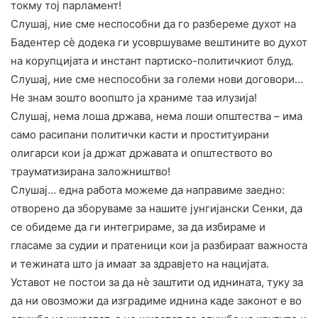
токму тој парламент!
​Слушај, ние сме неспособни да го разбереме духот на
Бадентер сè додека ги усовршуваме вештините во духот
на корупцијата и инстант партиско-политичкиот блуд.
​Слушај, ние сме неспособни за големи нови договори…
Не знам зошто воопшто ја храниме таа илузија!
​Слушај, нема лоша држава, нема лоши општества – има
само расипани политички касти и проституирани
олигарси кои ја држат државата и општеството во
трауматизирана заложништво!
​Слушај… една работа можеме да направиме заедно:
отворено да зборуваме за нашите јунгијански Сенки, да
се обидеме да ги интегрираме, за да избираме и
гласаме за судии и пратеници кои ја разбираат важноста
и тежината што ја имаат за здравјето на нацијата.
Уставот не постои за да нè заштити од иднината, туку за
да ни овозможи да изградиме иднина каде законот е во