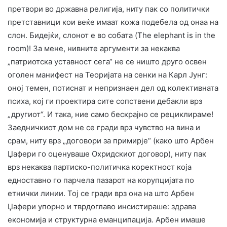
претвори во државна религија, ниту пак со политички
претставници кои веќе имаат кожа подебела од онаа на
слон. Бидејќи, слонот е во собата (The elephant is in the
room)! За мене, нивните аргументи за некаква
„патриотска уставност сега“ не се ништо друго освен
оголен манифест на Теоријата на сенки на Карл Јунг:
оној темен, потиснат и непризнаен дел од колективната
психа, кој ги проектира сите сопствени дебакли врз
„другиот“. И така, ние само бескрајно се рециклираме!
​Заедничкиот дом не се гради врз чувство на вина и
срам, ниту врз „договори за примирје“ (како што Арбен
Џафери го оценуваше Охридскиот договор), ниту пак
врз некаква партиско-политичка коректност која
едноставно го парчела пазарот на корупцијата по
етнички линии. Тој се гради врз она на што Арбен
Џафери упорно и тврдоглаво инсистираше: здрава
економија и структурна еманципација. Арбен имаше