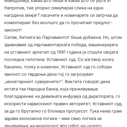
Македонија, каква што беше и каква што сè уште е!
Напротив, тие упорно симулираа слика на една
нагрдена земја! Гласачите и новинарите се затрчаа да
коментираат без воопшто да го прочитаат предлог-
законот!
​Сепак, битката во Парламентот беше добиена. Но, штом
здивнавме од парламентарната победа, машинеријата
на уставниот архетип од 1991 година ја спушти својата
последна гилотина: Уставниот суд. Со изговор колку
банален, толку и комичен, Уставниот суд го собори
законот со тврдење дека тој го загрозувал
„монетарниот суверенитет“. Фактите говорат дека
истата таа Народна банка, која преживуваше
благодарение на девизната инфузија од дијаспората, го
искористи највисокиот правен авторитет, Уставниот суд,
за да го брутално го блокира прогресот. Тука нема грам
здрава економска логика – има само логика за
зачувување на монополот врз грбот на целото