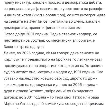
преку институционален процес и демократска дебата,
се развиваш за да ја славиш конкурентноста на развојот
и Живиот Устав (Vivid Constitution), со што интеграцијата
на сенките на Јунг би се преточила во функционален
демократски, правен и финансиски систем.
​Потоа дојде 2001 година. Падна стариот хардвер, се
инсталира нов софтвер со месијански алгоритам, и
Законот тргна од нула!
​Денес, во 2026 година, сè ми говори дека сенките на
Карл Јунг и предавството на бројките го легитимираат
преживувањето на оперативниот архетип на Уставниот
суд по истиот оној матричен модел од 1991 година. Ова
уставно наследство коешто овој суд цврсто го држи
како модел на однесување и денес во 2026 година –
дури и откако Уставот „забремени“ со Охридскиот
договор во 2001 година – го тера овој Татко или оваа
Мајка на Уставот да нè камшикува со својот нарцисизам