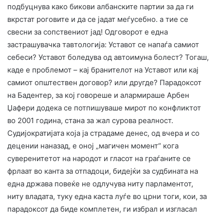
подбуцнува како бикови албанските партии за да ги
вкрстат роговите и да се јадат меѓусебно. а тие се
свесни за сопствениот јад! Одговорот е една
застрашувачка тавтологија: Уставот се напаѓа самиот
себеси? Уставот боледува од автоимуна болест? Тогаш,
каде е проблемот – кај бранителот на Уставот или кај
самиот општествен договор? или другде? Парадоксот
на Бадентер, за кој говореше и алармираше Арбен
Џафери додека се потпишуваше мирот по конфликтот
во 2001 година, стана за жал сурова реалност.
​Судијократијата која ја страдаме денес, од вчера и со
децении наназад, е оној „магичен момент“ кога
суверенитетот на народот и гласот на граѓаните се
фрлаат во канта за отпадоци, бидејќи за судбината на
една држава повеќе не одлучува ниту парламентот,
ниту владата, туку една каста луѓе во црни тоги, кои, за
парадоксот да биде комплетен, ги избрал и изгласал