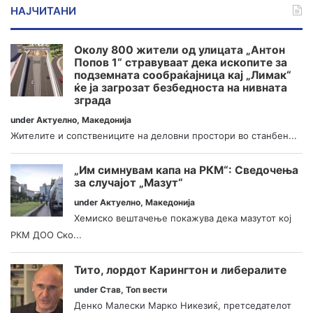
НАЈЧИТАНИ
Околу 800 жители од улицата „Антон
Попов 1“ стравуваат дека ископите за
подземната сообраќајница кај „Лимак“
ќе ја загрозат безбедноста на нивната
зграда
under
Актуелно
,
Македонија
Жителите и сопствениците на деловни простори во станбен...
„Им симнувам капа на РКМ“: Сведочења
за случајот „Мазут“
under
Актуелно
,
Македонија
Хемиско вештачење покажува дека мазутот кој
РКМ ДОО Ско...
Тито, лордот Карингтон и либералите
under
Став
,
Топ вести
Денко Малески Марко Никезиќ, претседателот