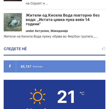
на Сојузот н...
Жители од Кисела Вода повторно без
вода: „Истата цевка пука веќе 14
години“
under
Актуелно
,
Македонија
Жители на Кисела Вода преку објава во Фејсбук групата „...
СЛЕДЕТЕ НÉ
85,747
Фанови
21
℃