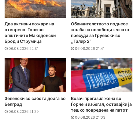
Два активни пожари на
Обвинителството поднесе
отворено: Гори во
жалба на ослободителната
општините Македонски
пресуда за Груевски во
Брод и Струмица
,,Талир 2″
06.08.2026 22:31
06.08.2026 21:41
Зеленски во сабота доаѓа во
Возач прегазил жена во
Белград
Ѓорче и избегал, оставајќи ја
тешко повредена на патот
06.08.2026 21:29
06.08.2026 21:03