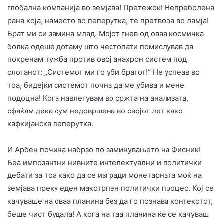
глобална компанија во земјава! Претежок! Непреболена
рана која, наместо во пеперутка, те претвора во ламја!
​Брат ми си замина млад. Мојот гнев од оваа космичка
болка одеше дотаму што честопати помислував да
покренам тужба против овој анахрон систем под
слоганот: „Системот ми го уби братот!“ Не успеав во
тоа, бидејќи системот почна да ме убива и мене
подоцна! Кога навлегувам во сржта на анализата,
сфаќам дека сум недовршена во својот лет како
кафкијанска пеперутка.
И Арбен почина набрзо по заминувањето на Фисник!
Беа импозантни нивните интелектуални и политички
дебати за тоа како да се изгради монетарната моќ на
земјава преку еден макотрпен политички процес. Кој се
качуваше на оваа планина без да го познава контекстот,
беше чист будала! А кога на таа планина ќе се качуваш