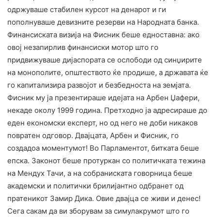
одржуваше стабилен курсот на денарот и ги
пополнуваше девизните резерви на Народната банка.
Финансиската визија на Фисник беше едноставна: ако
овој незапирлив финансиски мотор што го
придвижуваше дијаспората се ослободи од синџирите
на монополите, општеството ќе продише, а државата ќе
го капитализира развојот и безбедноста на земјата.
​Фисник му ја презентираше идејата на Арбен Џафери,
некаде околу 1999 година. Претходно ја адресираше до
еден економски експерт, но од него не доби никаков
повратен одговор. Двајцата, Арбен и Фисник, го
создадоа моментумот! Во Парламентот, битката беше
епска. Законот беше протуркан со политичката тежина
на Мендух Тачи, а на собраниската говорница беше
академски и политички брилијантно одбранет од
пратеникот Замир Дика. Овие двајца се живи и денес!
​Сега сакам да ви зборувам за симулакрумот што го