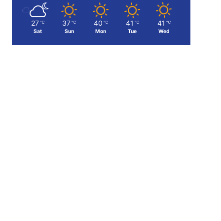
27
37
40
41
41
℃
℃
℃
℃
℃
Sat
Sun
Mon
Tue
Wed