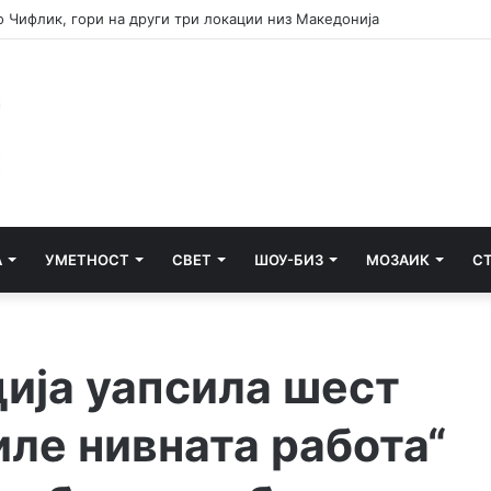
ец кој удрил лице во грб додека било врзано со лисици
А
УМЕТНОСТ
СВЕТ
ШОУ-БИЗ
МОЗАИК
С
ција уапсила шест
иле нивната работа“