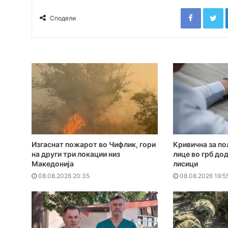
Faceboo
T
Сподели
Изгаснат пожарот во Чифлик, гори
Кривична за по
на други три локации низ
лице во грб до
Македонија
лисици
08.08.2026 20:35
08.08.2026 19:5