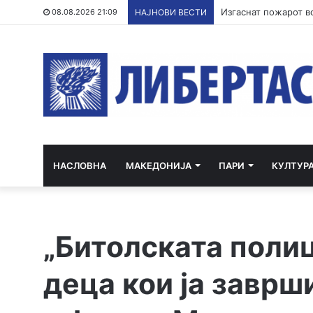
Кривична за полица
08.08.2026 21:09
НАЈНОВИ ВЕСТИ
НАСЛОВНА
МАКЕДОНИЈА
ПАРИ
КУЛТУР
„Битолската поли
деца кои ја заврш