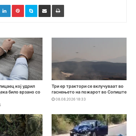
k
witter
LinkedIn
Pinterest
Skype
Сподели преку Е-маил
Испринтај
лицаец кој удрил
Три ер трактори се вклучуваат во
дека било врзано со
гаснењето на пожарот во Сопиште
08.08.2026 18:33
5