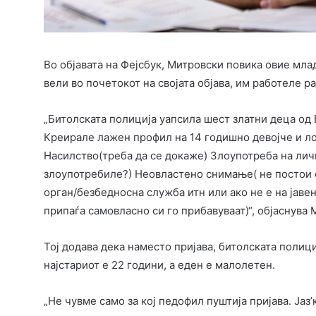
Во објавата на Фејсбук, Митровски повика овие мл
вели во почетокот на својата објава, им работеле р
„Битолската полиција уапсила шест златни деца од Б
Креирале лажен профил на 14 годишно девојче и ло
Насилство(треба да се докаже) Злоупотреба на лич
злоупотребиле?) Неовластено снимање( не постои 
орган/безбедносна служба итн или ако не е на јаве
припаѓа самовласно си го прибавуваат)“, објаснува 
Тој додава дека наместо пријава, битолската полициј
најстариот е 22 години, а еден е малолетен.
„Не чувме само за кој педофил пуштија пријава. Јаз