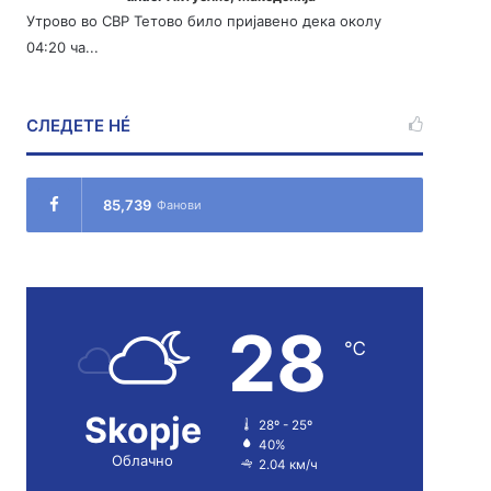
Утрово во СВР Тетово било пријавено дека околу
04:20 ча...
СЛЕДЕТЕ НÉ
85,739
Фанови
28
℃
Skopje
28º - 25º
40%
Облачно
2.04 км/ч