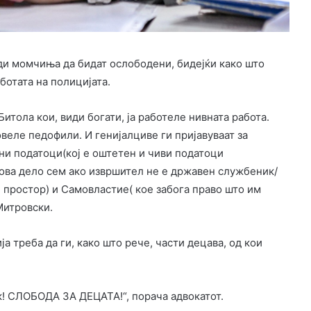
ади момчиња да бидат ослободени, бидејќи како што
аботата на полицијата.
итола кои, види богати, ја работеле нивната работа.
веле педофили. И генијалциве ги пријавуваат за
ни податоци(кој е оштетен и чиви податоци
ова дело сем ако извршител не е државен службеник/
н простор) и Самовластие( кое забога право што им
Митровски.
а треба да ги, како што рече, части децава, од кои
ʼк! СЛОБОДА ЗА ДЕЦАТА!“, порача адвокатот.