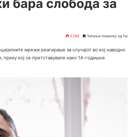
и бара слобода за
5,184
Читање помалку од 1м
оцијалните мрежи реагираше за случајот во кој наводно
 преку кој се претставувале како 14-годишна