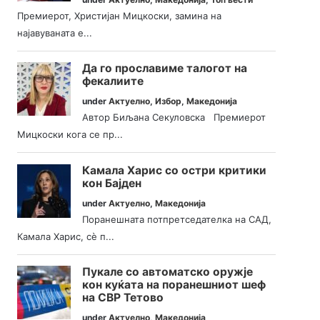
Премиерот, Христијан Мицкоски, замина на
најавуваната е...
Да го прославиме талогот на
фекалиите
under
Актуелно
,
Избор
,
Македонија
Автор Биљана Секуловска Премиерот
Мицкоски кога се пр...
Камала Харис со остри критики
кон Бајден
under
Актуелно
,
Македонија
Поранешната потпретседателка на САД,
Камала Харис, сè п...
Пукале со автоматско оружје
кон куќата на поранешниот шеф
на СВР Тетово
under
Актуелно
,
Македонија