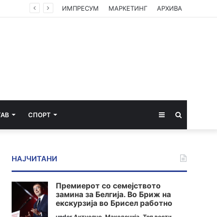
ИМПРЕСУМ
МАРКЕТИНГ
АРХИВА
Sidebar
Пребарај
ТАВ
СПОРТ
за
НАЈЧИТАНИ
Премиерот со семејството
замина за Белгија. Во Бриж на
екскурзија во Брисел работно
under
Актуелно
,
Македонија
,
Топ вести