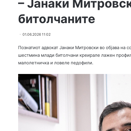
– Јанаки Митровск
битолчаните
01.06.2026 11:02
Познатиот адвокат Јанаки Митровски во објава на с
шестмина млади битолчани креирале лажен профил,
малолетничка и ловеле педофили.