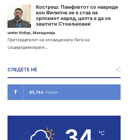
Костреш: Памфлетот со навреди
кон Филипче не е став на
српскиот народ, целта е да се
заштити Стоиљковиќ
under
Избор
,
Македонија
Претседателот на опозициската Лига на
социјалдемократи...
СЛЕДЕТЕ НÉ
85,744
Фанови
34
℃