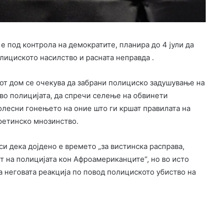
е под контрола на демократите, планира до 4 јули да
лициското насилство и расната неправда .
от дом се очекува да забрани полициско задушување на
во полицијата, да спречи селење на обвинети
олесни гонењето на оние што ги кршат правилата на
третинско мнозинство.
и дека дојдено е времето „за вистинска расправа,
т на полицијата кон Афроамериканците“, но во исто
а неговата реакција по повод полициското убиство на