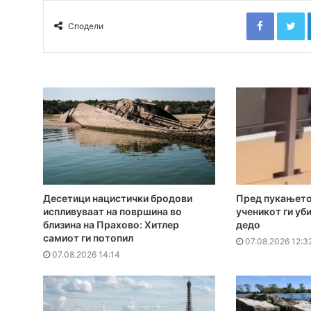
Faceboo
T
Сподели
Десетици нацистички бродови
Пред пукањето
испливуваат на површина во
ученикот ги уби
близина на Прахово: Хитлер
дедо
самиот ги потопил
07.08.2026 12:3
07.08.2026 14:14