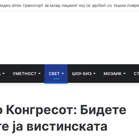
А
УМЕТНОСТ
СВЕТ
ШОУ-БИЗ
МОЗАИК
С
о Конгресот: Бидете
е ја вистинската