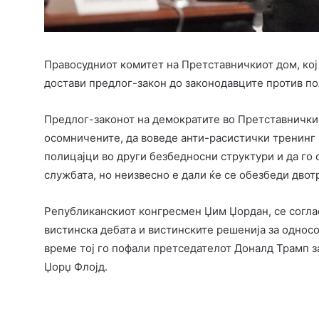
Правосудниот комитет на Претставничкиот дом, кој 
достави предлог-закон до законодавците против по
Предлог-законот на демократите во Претставнички
осомничените, да воведе анти-расистички тренинг 
полицајци во други безбедносни структури и да го 
службата, но неизвесно е дали ќе се обезбеди дво
Републиканскиот конгресмен Џим Џордан, се соглас
вистинска дебата и вистинските решенија за односо
време тој го пофали претседателот Доналд Трамп з
Џорџ Флојд.