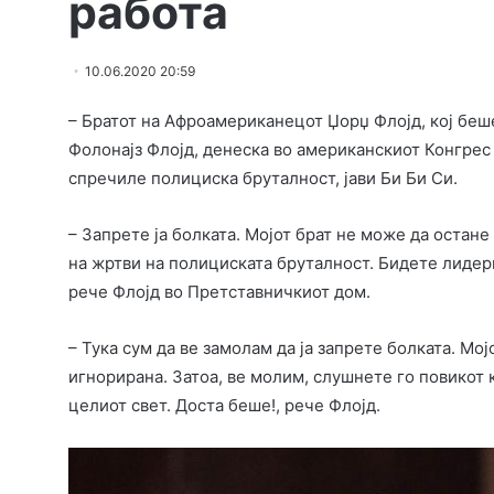
работа
10.06.2020 20:59
– Братот на Афроамериканецот Џорџ Флојд, кој беш
Фолонајз Флојд, денеска во американскиот Конгрес
спречиле полициска бруталност, јави Би Би Си.
– Запрете ја болката. Мојот брат не може да остан
на жртви на полициската бруталност. Бидете лидери
рече Флојд во Претставничкиот дом.
– Тука сум да ве замолам да ја запрете болката. М
игнорирана. Затоа, ве молим, слушнете го повикот к
целиот свет. Доста беше!, рече Флојд.