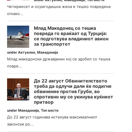
Четириесет и осумгодишна жена е тешко повредена
откако...
Млад Македонец со тешка
повреда го враќаат од Турција:
се подготвува владиниот авион
за транспортот
under
Актуелно
,
Македонија
Млад македонски државјанин кој се здобил со тешка
повре...
До 22 август Обвинителството
треба да одлучи дали ќе подигне
обвинение против Груби, во
спротивно му се укинува куќниот
притвор
under
Македонија
,
Топ вести
До 22 август годинава истекува максималниот
законски ро...