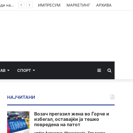
MЗ со детали: Обезбеден итен транспорт за млад пациент кој се здобил со тешки повреди на вратните пршлени
ИМПРЕСУМ
МАРКЕТИНГ
АРХИВА
Sidebar
Пребарај
ТАВ
СПОРТ
за
НАЈЧИТАНИ
Возач прегазил жена во Ѓорче и
избегал, оставајќи ја тешко
повредена на патот
under
Актуелно
,
Македонија
,
Топ вести