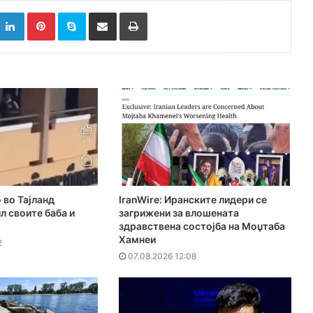
k
witter
LinkedIn
Pinterest
Skype
Сподели преку Е-маил
Испринтај
 во Тајланд
IranWire: Иранските лидери се
л своите баба и
загрижени за влошената
здравствена состојба на Моџтаба
Хамнеи
2
07.08.2026 12:08