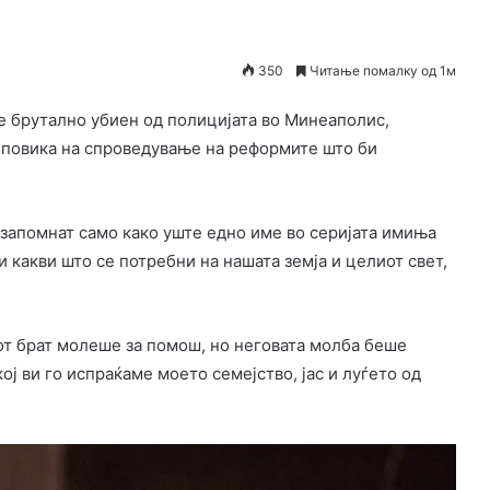
350
Читање помалку од 1м
е брутално убиен од полицијата во Минеаполис,
 повика на спроведување на реформите што би
е запомнат само како уште едно име во серијата имиња
 какви што се потребни на нашата земја и целиот свет,
ојот брат молеше за помош, но неговата молба беше
ој ви го испраќаме моето семејство, јас и луѓето од