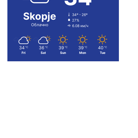
Skopje
34º - 26º
27%
Облачно
6.08 км/ч
34
36
39
39
40
℃
℃
℃
℃
℃
Fri
Sat
Sun
Mon
Tue