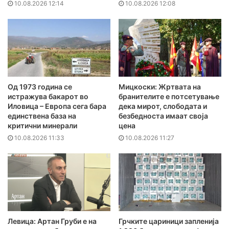
10.08.2026 12:14
10.08.2026 12:08
Од 1973 година се
Мицкоски: Жртвата на
истражува бакарот во
бранителите e потсетување
Иловица – Европа сега бара
дека мирот, слободата и
единствена база на
безбедноста имаат своја
критични минерали
цена
10.08.2026 11:33
10.08.2026 11:27
Левица: Артан Груби е на
Грчките цариници запленија