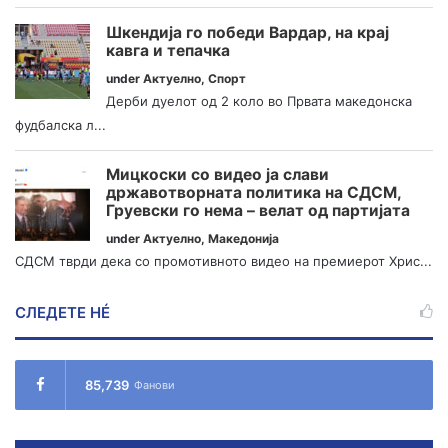
Шкендија го победи Вардар, на крај
кавга и тепачка
under
Актуелно
,
Спорт
Дерби дуелот од 2 коло во Првата македонска
фудбалска л...
Мицкоски со видео ја слави
државотворната политика на СДСМ,
Груевски го нема – велат од партијата
under
Актуелно
,
Македонија
СДСМ тврди дека со промотивното видео на премиерот Хрис...
СЛЕДЕТЕ НÉ
85,739
Фанови