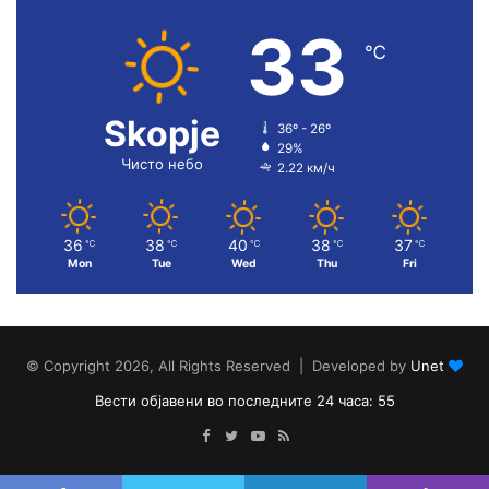
33
℃
Skopje
36º - 26º
29%
Чисто небо
2.22 км/ч
36
38
40
38
37
℃
℃
℃
℃
℃
Mon
Tue
Wed
Thu
Fri
© Copyright 2026, All Rights Reserved | Developed by
Unet
Вести објавени во последните 24 часа: 55
Facebook
Twitter
YouTube
RSS