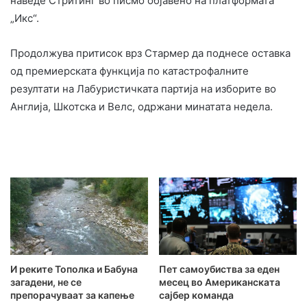
наведе Стритинг во писмо објавено на платформата
„Икс“.
Продолжува притисок врз Стармер да поднесе оставка
од премиерската функција по катастрофалните
резултати на Лабуристичката партија на изборите во
Англија, Шкотска и Велс, одржани минатата недела.
И реките Тополка и Бабуна
Пет самоубиства за еден
загадени, не се
месец во Американската
препорачуваат за капење
сајбер команда