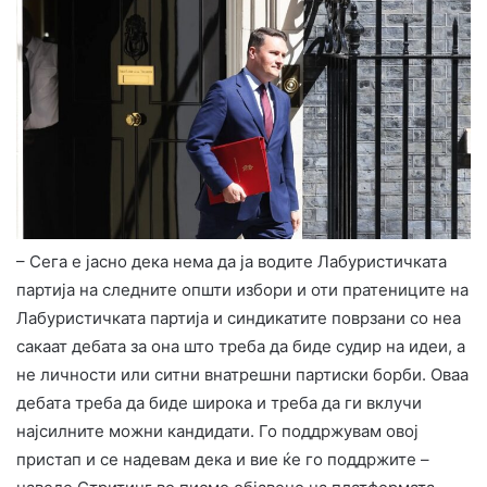
– Сега е јасно дека нема да ја водите Лабуристичката
партија на следните општи избори и оти пратениците на
Лабуристичката партија и синдикатите поврзани со неа
сакаат дебата за она што треба да биде судир на идеи, а
не личности или ситни внатрешни партиски борби. Оваа
дебата треба да биде широка и треба да ги вклучи
најсилните можни кандидати. Го поддржувам овој
пристап и се надевам дека и вие ќе го поддржите –