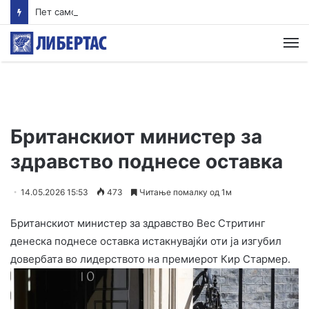
Пет самоубиства за еден месец во Американската сајбер команда
М
Британскиот министер за
здравство поднесе оставка
14.05.2026 15:53
473
Читање помалку од 1м
Британскиот министер за здравство Вес Стритинг
денеска поднесе оставка истакнувајќи оти ја изгубил
довербата во лидерството на премиерот Кир Стармер.