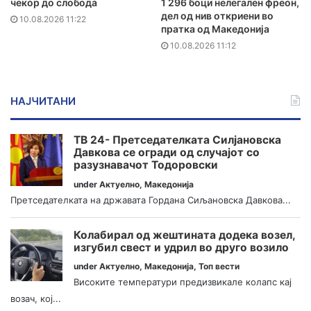
чекор до слобода
1 296 боци нелегален фреон,
дел од нив откриени во
10.08.2026 11:22
пратка од Македонија
10.08.2026 11:12
НАЈЧИТАНИ
ТВ 24- Претседателката Силјановска
Давкова се огради од случајот со
разузнавачот Тодоровски
under
Актуелно
,
Македонија
Претседателката на државата Гордана Сиљановска Давкова...
Колабирал од жештината додека возел,
изгубил свест и удрил во друго возило
under
Актуелно
,
Македонија
,
Топ вести
Високите температури предизвикале колапс кај
возач, кој...