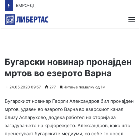
ВМРО-ДПМНЕ: Приказната на СДСМ за францускиот предлог ќе заврши како таа за мигранти за пари
М
Бугарски новинар пронајден
мртов во езерото Варна
24.05.2020 09:57
277
Читање помалку од 1м
Бугарскиот новинар Георги Александров бил пронајден
мртов, удавен во езерото Варна во езерскиот канал
близу Аспарухово, додека работел на сторија за
загадувањето на крајбрежјето. Александров, како што
пренесуваат бугарските медиуми, со себе го носел