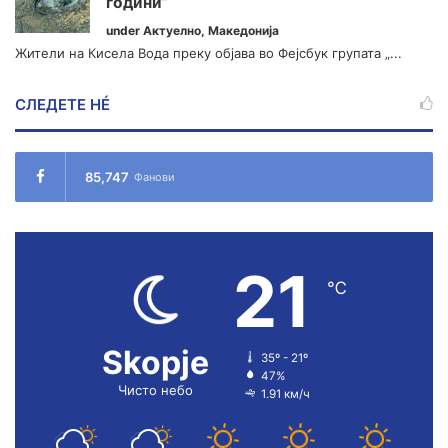
години“
under
Актуелно
,
Македонија
Жители на Кисела Вода преку објава во Фејсбук групата „...
СЛЕДЕТЕ НÉ
85,747
Фанови
21
℃
Skopje
35º - 21º
47%
Чисто небо
1.91 км/ч