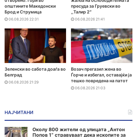
отворено: Гори во
жалба на ослободителната
општините Македонски
пресуда за Груевски во
Брод и Струмица
,,Талир 2″
06.08.2026 22:31
06.08.2026 21:41
Зеленски во сабота доаѓа во
Возач прегазил жена во
Белград
Ѓорче и избегал, оставајќи ја
тешко повредена на патот
06.08.2026 21:29
06.08.2026 21:03
НАЈЧИТАНИ
Околу 800 жители од улицата „Антон
Попов 1“ стравуваат дека ископите за