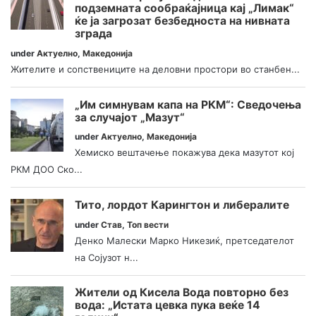
подземната сообраќајница кај „Лимак“
ќе ја загрозат безбедноста на нивната
зграда
under
Актуелно
,
Македонија
Жителите и сопствениците на деловни простори во станбен...
„Им симнувам капа на РКМ“: Сведочења
за случајот „Мазут“
under
Актуелно
,
Македонија
Хемиско вештачење покажува дека мазутот кој
РКМ ДОО Ско...
Тито, лордот Карингтон и либералите
under
Став
,
Топ вести
Денко Малески Марко Никезиќ, претседателот
на Сојузот н...
Жители од Кисела Вода повторно без
вода: „Истата цевка пука веќе 14