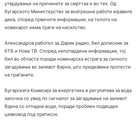
утврдување на причините за смрттаа е во тек. Од
бугарското Министерство за внатрешни работи изјавиле
дека, според првичнте информации, на телото на
новинарот нема траги на насилство.
Александров работел за Дарик радио, бил дописник за
бТВ и Нова ТВ. Според непотврдени информации, тој
бил во областа поради новинарска истрага за силното
загадување во заливот Варна, што предизвика протести
на граѓаните.
Бугарската Комисија за енергетика и регулатива за вода
започна со увид по сигналот за загадување на заливот
Варна со отпадни води, поради пробиен подводен
цевковод под притисок.