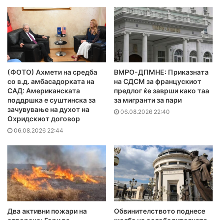
(ФОТО) Ахмети на средба
ВМРО-ДПМНЕ: Приказната
со в.д. амбасадорката на
на СДСМ за францускиот
САД: Американската
предлог ќе заврши како таа
поддршка е суштинска за
за мигранти за пари
зачувување на духот на
06.08.2026 22:40
Охридскиот договор
06.08.2026 22:44
Два активни пожари на
Обвинителството поднесе