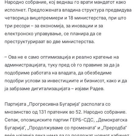
Народно собрание, кој веднаш го врати мандатот како
исполнет. Предложената владина структура предвидува
четворица вицепремиери и 18 министерства, при што
три ресори – за економија, за иновации и за
електронско управување, се планира да се
преструктурираат во две министерства.
– Ова не е само оптимизација и реално кратење на
администрацијата, туку пред сè го правиме за да ја
подобриме работата на владата, да обезбедиме
подобри услови за инвестициите и бизнисот, како и да
ја забрзаме дигитализацијата – изјави Радев.
Партијата „Прогресивна Бугарија“ располага со
мнозинство од 131 пратеник во 52. Народно собрание.
Сепак, опозициските партии ГЕРБ-СДС, „Демократска
Бугарија“, „Продолжуваме со промената“ и „Преродба“
веќе најавија дека нема да го поддржат новиот кабинет,