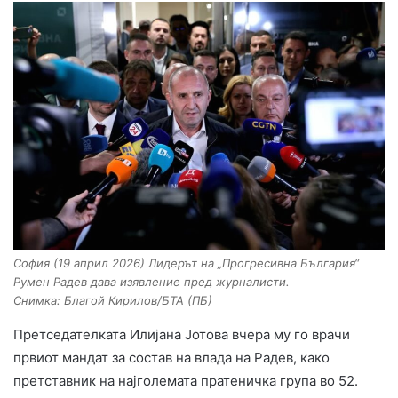
София (19 април 2026) Лидерът на „Прогресивна България“
Румен Радев дава изявление пред журналисти.
Снимка: Благой Кирилов/БТА (ПБ)
Претседателката Илијана Јотова вчера му го врачи
првиот мандат за состав на влада на Радев, како
претставник на најголемата пратеничка група во 52.