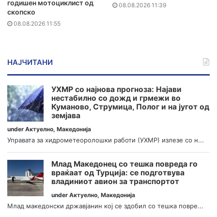
годишен мотоциклист од
08.08.2026 11:39
скопско
08.08.2026 11:55
НАЈЧИТАНИ
УХМР со најнова прогноза: Најави
нестабилно со дожд и грмежи во
Куманово, Струмица, Полог и на југот од
земјава
under
Актуелно
,
Македонија
Управата за хидрометеоролошки работи (УХМР) излезе со н...
Млад Македонец со тешка повреда го
враќаат од Турција: се подготвува
владиниот авион за транспортот
under
Актуелно
,
Македонија
Млад македонски државјанин кој се здобил со тешка повре...