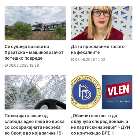
Се судрија возови во
Да го прославиме талогот
Хрватска – машиновозачот
на фекалиите
потешко повреде
08.08.2026 12:02
08.08.2026 12:38
Полицијата лиши од
„Обвинителството да
слобода едно лице во врска
одлучува според докази, а
со сообраќајната несреќа
не партиски наредби“ – ДУИ
во Скопје во која загина 19-
со критики до ВЛЕН