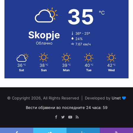
35
℃
Skopje
36º - 25º
24%
Облачно
7.67 км/ч
36
38
39
40
42
℃
℃
℃
℃
℃
Sat
Sun
Mon
Tue
Wed
© Copyright 2026, All Rights Reserved | Developed by
Unet
Вести објавени во последните 24 часа: 59
Facebook
Twitter
YouTube
RSS