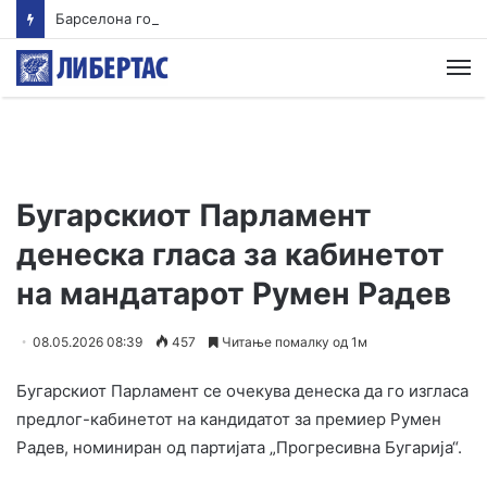
Барселона го откажа пријателскиот натпревар во Мароко
М
Бугарскиот Парламент
денеска гласа за кабинетот
на мандатарот Румен Радев
08.05.2026 08:39
457
Читање помалку од 1м
Бугарскиот Парламент се очекува денеска да го изгласа
предлог-кабинетот на кандидатот за премиер Румен
Радев, номиниран од партијата „Прогресивна Бугарија“.