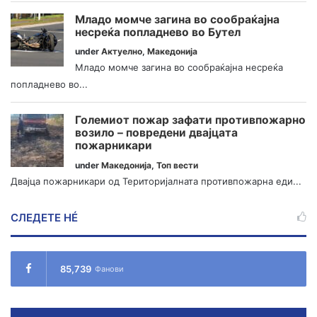
Младо момче загина во сообраќајна
несреќа попладнево во Бутел
under
Актуелно
,
Македонија
Младо момче загина во сообраќајна несреќа
попладнево во...
Големиот пожар зафати противпожарно
возило – повредени двајцата
пожарникари
under
Македонија
,
Топ вести
Двајца пожарникари од Територијалната противпожарна еди...
СЛЕДЕТЕ НÉ
85,739
Фанови