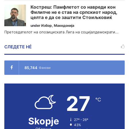
Костреш: Памфлетот со навреди кон
Филипче не е став на српскиот народ,
целта е да се заштити Стоиљковиќ
under
Избор
,
Македонија
Претседателот на опозициската Лига на социјалдемократи...
СЛЕДЕТЕ НÉ
85,744
Фанови
27
℃
Skopje
27º - 26º
43%
Облачно