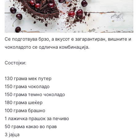
Се подготвува брзо, а вкусот е загарантиран, вишните и
чоколадото се одлична комбинација.
Состојки:
130 грама мек путер
150 грама чоколадо
150 грама темно чоколадо
180 грама шеќер
100 грама брашно
1 лажичка прашок за печиво
50 грама какао во прав
3 јајца