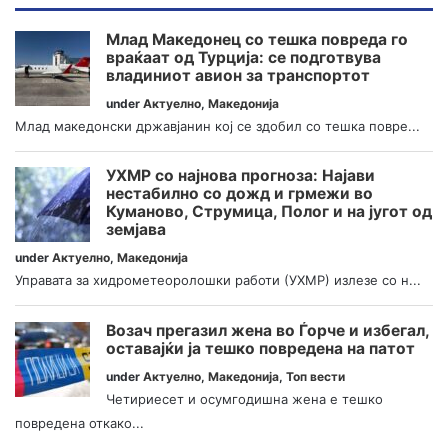
Млад Македонец со тешка повреда го
враќаат од Турција: се подготвува
владиниот авион за транспортот
under
Актуелно
,
Македонија
Млад македонски државјанин кој се здобил со тешка повре...
УХМР со најнова прогноза: Најави
нестабилно со дожд и грмежи во
Куманово, Струмица, Полог и на југот од
земјава
under
Актуелно
,
Македонија
Управата за хидрометеоролошки работи (УХМР) излезе со н...
Возач прегазил жена во Ѓорче и избегал,
оставајќи ја тешко повредена на патот
under
Актуелно
,
Македонија
,
Топ вести
Четириесет и осумгодишна жена е тешко
повредена откако...