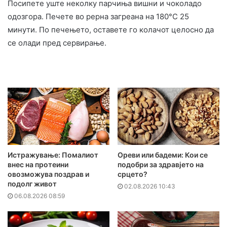
Посипете уште неколку парчиња вишни и чоколадо
одозгора. Печете во рерна загреана на 180°C 25
минути. По печењето, оставете го колачот целосно да
се олади пред сервирање.
Истражување: Помалиот
Ореви или бадеми: Кои се
внес на протеини
подобри за здравјето на
овозможува поздрав и
срцето?
подолг живот
02.08.2026 10:43
06.08.2026 08:59