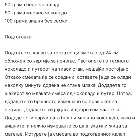
50 грама бело чоколадо
50 грама млечно чоколадо
100 грама вишни без семки
Подготовка:
Подгответе калап за торта со дијаметар од 24 см
обложен со хартија за печење. Растопете го темното
чоколадо и путерот на тивок оган, мешајќи постојано.
Откако смесата ќе се соедини, оставете ја да се олади
неколку минути додека не стане млака. Додадете го
шеќерот во млаката смеса од чоколадо и путер. Потоа,
додадете го брашното измешано со прашокот за
пециво. Додадете ги јајцата и добро измешајте сè.
Додадете ги парчињата бело и млечно чоколадо, како и
вишните, и нежно измешајте со шпатула или жица за
матење. Истурете ја смесата во подготвениот калап.