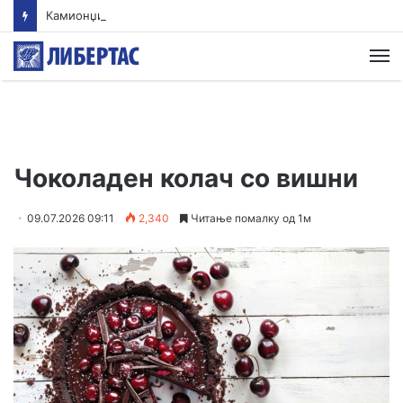
Камионџиите од Западен Балкан ќе блокираат граници бидејќи Брисел ги игнорира нивните барања
М
Чоколаден колач со вишни
09.07.2026 09:11
2,340
Читање помалку од 1м