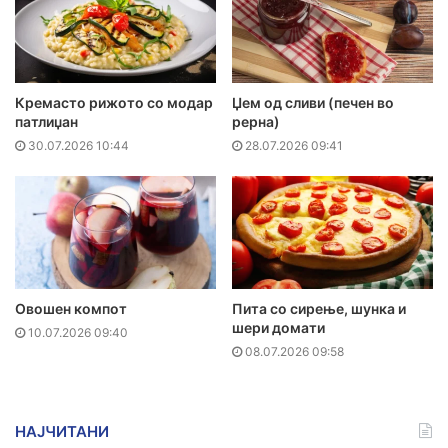
Кремасто рижото со модар
Џем од сливи (печен во
патлиџан
рерна)
30.07.2026 10:44
28.07.2026 09:41
Овошен компот
Пита со сирење, шунка и
шери домати
10.07.2026 09:40
08.07.2026 09:58
НАЈЧИТАНИ