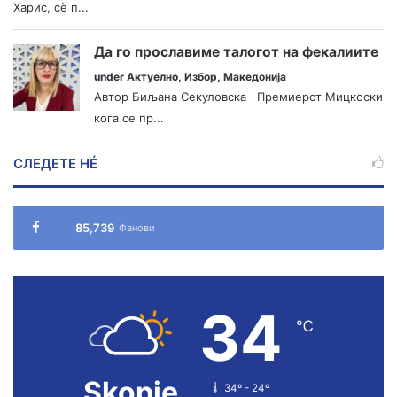
Харис, сè п...
Да го прославиме талогот на фекалиите
under
Актуелно
,
Избор
,
Македонија
Автор Биљана Секуловска Премиерот Мицкоски
кога се пр...
СЛЕДЕТЕ НÉ
85,739
Фанови
34
℃
Skopje
34º - 24º