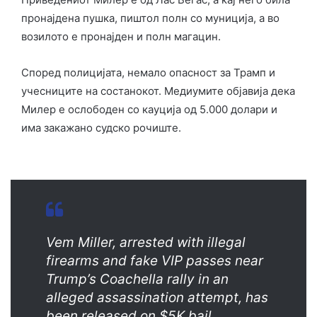
пронајдена пушка, пиштол полн со муниција, а во
возилото е пронајден и полн магацин.
Според полицијата, немало опасност за Трамп и
учесниците на состанокот. Медиумите објавија дека
Милер е ослободен со кауција од 5.000 долари и
има закажано судско рочиште.
Vem Miller, arrested with illegal
firearms and fake VIP passes near
Trump’s Coachella rally in an
alleged assassination attempt, has
been released on $5K bail.