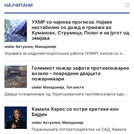
НАЈЧИТАНИ
УХМР со најнова прогноза: Најави
нестабилно со дожд и грмежи во
Куманово, Струмица, Полог и на југот од
земјава
under
Актуелно
,
Македонија
Управата за хидрометеоролошки работи (УХМР) излезе со н...
Големиот пожар зафати противпожарно
возило – повредени двајцата
пожарникари
under
Македонија
,
Топ вести
Двајца пожарникари од Територијалната противпожарна еди...
Камала Харис со остри критики кон
Бајден
under
Актуелно
,
Македонија
Поранешната потпретседателка на САД, Камала