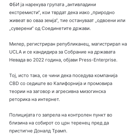
ФБИ ја нарекува групата „антивладини
екстремисти“, кои тврдат дека иако „природно
живеат во оваа земја“, тие остануваат „одвоени или
„суверени“ од Соединетите држави.
Милер, регистриран републиканец, магистрирал на
UCLA и се кандидира за Собрание на државата
Невада во 2022 година, објави Press-Enterprise.
Тој, исто така, се чини дека поседува компанија
CBD со седиште во Калифорнија и промовира
теории на заговор и агресивна мизогинска
реторика на интернет.
Полицијата го запрела на контролен пункт во
близина на собирот со црн теренец пред да
пристигне Доналд Трамп.