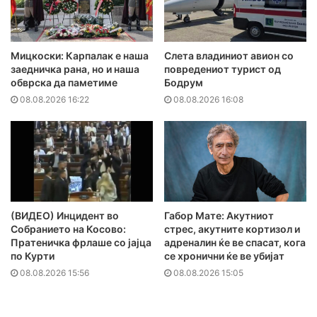
Мицкоски: Карпалак е наша
Слета владиниот авион со
заедничка рана, но и наша
повредениот турист од
обврска да паметиме
Бодрум
08.08.2026 16:22
08.08.2026 16:08
(ВИДЕО) Инцидент во
Габор Мате: Акутниот
Собранието на Косово:
стрес, акутните кортизол и
Пратеничка фрлаше со јајца
адреналин ќе ве спасат, кога
по Курти
се хронични ќе ве убијат
08.08.2026 15:56
08.08.2026 15:05