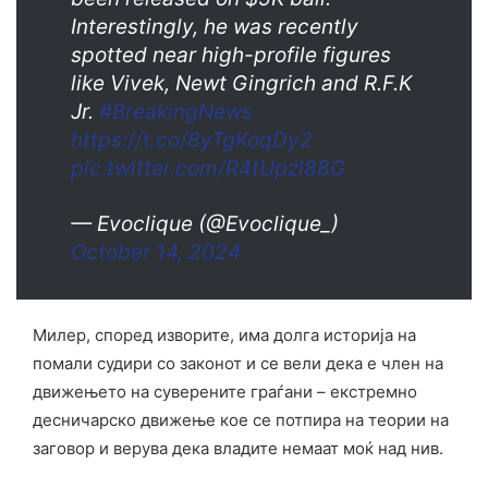
Interestingly, he was recently
spotted near high-profile figures
like Vivek, Newt Gingrich and R.F.K
Jr.
#BreakingNews
https://t.co/8yTgKoqDy2
pic.twitter.com/R4tUpzl88G
— Evoclique (@Evoclique_)
October 14, 2024
Милер, според изворите, има долга историја на
помали судири со законот и се вели дека е член на
движењето на суверените граѓани – екстремно
десничарско движење кое се потпира на теории на
заговор и верува дека владите немаат моќ над нив.