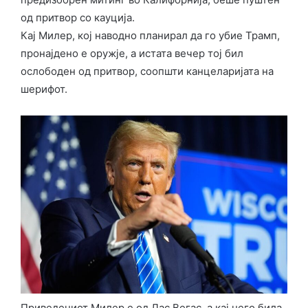
од притвор со кауција.
Кај Милер, кој наводно планирал да го убие Трамп,
пронајдено е оружје, а истата вечер тој бил
ослободен од притвор, соопшти канцеларијата на
шерифот.
Приведениот Милер е од Лас Вегас, а кај него била