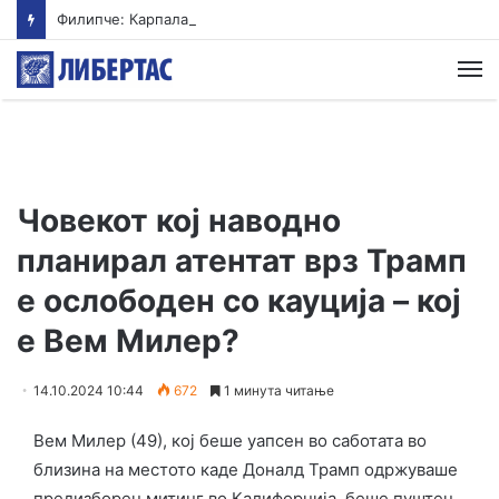
Филипче: Карпалак е потсетник дека мирот и стабилноста се бранат со одговорност
М
Човекот кој наводно
планирал атентат врз Трамп
е ослободен со кауција – кој
е Вем Милер?
14.10.2024 10:44
672
1 минута читање
Вем Милер (49), кој беше уапсен во саботата во
близина на местото каде Доналд Трамп одржуваше
предизборен митинг во Калифорнија, беше пуштен