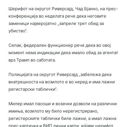
Шерифот на округот Риверсајд, Чад Бјанко, на прес-
конференција во неделата рече дека неговите
заменици најверојатно „запреле трет обид за
убиство“.
Сепак, федерален функционер рече дека во овој
момент нема индикации дека имало обид за атентат
врз Трамп во саботата.
Полицијата на округот Риверсајд „забележа дека
внатрешноста на возилото е во неред и има лажни
регистарски таблички“.
Милер имал пасоши и возачки дозволи на различни
имиња, возилото му било нерегистрирано,
регистерските таблички биле лажни, а имал лажна
прес картичка и ВИП лични карти, изјави шерифот.