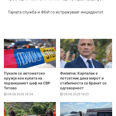
Тајната служба и ФБИ го истражуваат инцидентот.
Пукале со автоматско
Филипче: Карпалак е
оружје кон куќата на
потсетник дека мирот и
поранешниот шеф на СВР
стабилноста се бранат со
Тетово
одговорност
08.08.2026 16:34
08.08.2026 16:25