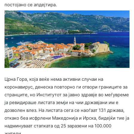
постојано се апдејтира.
Црна Гора, која веќе нема активни случаи на
коронавирус, денеска повторно ги отвори границите за
странците, но Институтот за јавно здравје во меѓувреме
ја ревидираше листата земји на чии државјани им е
дозволен влез. На листата сега се наоѓаат 131 држава,
откако беа исфрлени Македонија и Ирска, бидејќи тие ја
надминуваат стапката од 25 заразени на 100.000
жители.