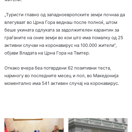
„Туристи главно од западноевропските земји почнаа да
влегуваат во Црна Гора веднаш после полноќ, штом
беше укината одлуката за задолжителен карантин за
граѓаните на оние земји во кои што има помалку од 25
активни случаи на коронавирус на 100.000 жители“,
објави Владата на Црна Гора на Твитер.
Откако вчера беа потврдени 62 позитивни теста,
најмногу во последните месец и пол, во Македонија
моментално има 541 активен случај на коронавирус.