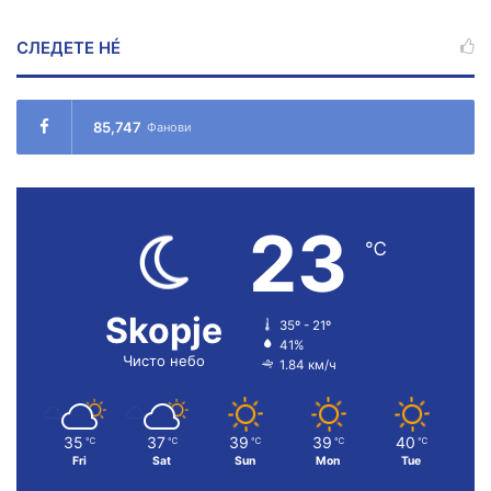
СЛЕДЕТЕ НÉ
85,747
Фанови
23
℃
Skopje
35º - 21º
41%
Чисто небо
1.84 км/ч
35
37
39
39
40
℃
℃
℃
℃
℃
Fri
Sat
Sun
Mon
Tue