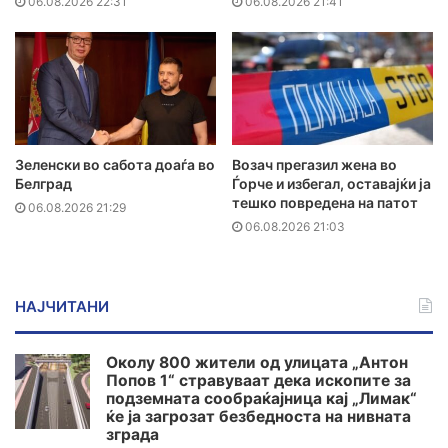
06.08.2026 22:31
06.08.2026 21:41
Зеленски во сабота доаѓа во
Возач прегазил жена во
Белград
Ѓорче и избегал, оставајќи ја
тешко повредена на патот
06.08.2026 21:29
06.08.2026 21:03
НАЈЧИТАНИ
Околу 800 жители од улицата „Антон
Попов 1“ стравуваат дека ископите за
подземната сообраќајница кај „Лимак“
ќе ја загрозат безбедноста на нивната
зграда