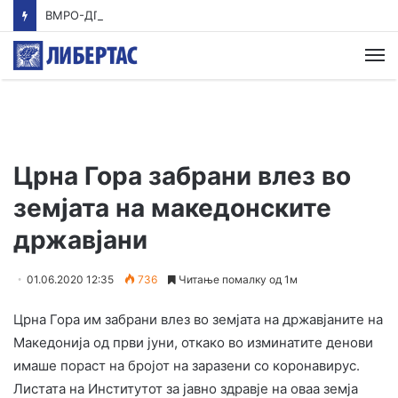
ВМРО-ДПМНЕ: Приказната на СДСМ за францускиот предлог ќе заврши како таа за мигранти за пари
М
Црна Гора забрани влез во
земјата на македонските
државјани
01.06.2020 12:35
736
Читање помалку од 1м
Црна Гора им забрани влез во земјата на државјаните на
Македонија од први јуни, откако во изминатите денови
имаше пораст на бројот на заразени со коронавирус.
Листата на Институтот за јавно здравје на оваа земја