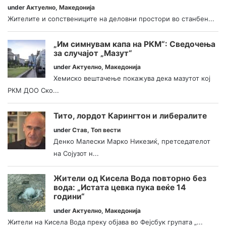
under
Актуелно
,
Македонија
Жителите и сопствениците на деловни простори во станбен...
„Им симнувам капа на РКМ“: Сведочења
за случајот „Мазут“
under
Актуелно
,
Македонија
Хемиско вештачење покажува дека мазутот кој
РКМ ДОО Ско...
Тито, лордот Карингтон и либералите
under
Став
,
Топ вести
Денко Малески Марко Никезиќ, претседателот
на Сојузот н...
Жители од Кисела Вода повторно без
вода: „Истата цевка пука веќе 14
години“
under
Актуелно
,
Македонија
Жители на Кисела Вода преку објава во Фејсбук групата „...