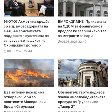
(ФОТО) Ахмети на средба
ВМРО-ДПМНЕ: Приказната
со в.д. амбасадорката на
на СДСМ за францускиот
САД: Американската
предлог ќе заврши како таа
поддршка е суштинска за
за мигранти за пари
зачувување на духот на
06.08.2026 22:40
Охридскиот договор
06.08.2026 22:44
Два активни пожари на
Обвинителството поднесе
отворено: Гори во
жалба на ослободителната
општините Македонски
пресуда за Груевски во
Брод и Струмица
,,Талир 2″