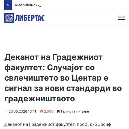
Американски суд ѝ наложи на „Мета“ да плати 567 милиони долари за штети нанесени на младите
М
Деканот на Градежниот
факултет: Случајот со
свлечиштето во Центар е
сигнал за нови стандарди во
градежништвото
26.05.2026 13:11
2,503
1 минута читање
Деканот на Градежниот факултет, проф. д-р Јосиф