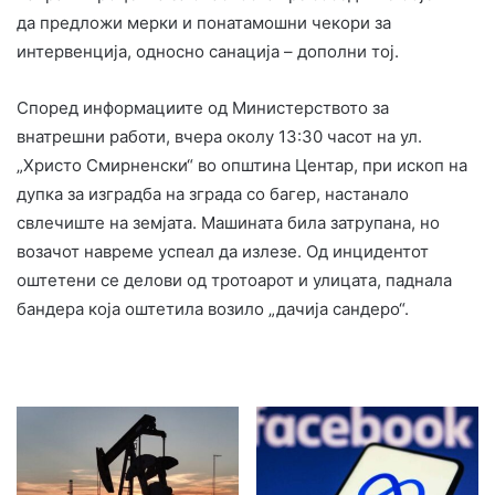
да предложи мерки и понатамошни чекори за
интервенција, односно санација – дополни тој.
Според информациите од Министерството за
внатрешни работи, вчера околу 13:30 часот на ул.
„Христо Смирненски“ во општина Центар, при ископ на
дупка за изградба на зграда со багер, настанало
свлечиште на земјата. Машината била затрупана, но
возачот навреме успеал да излезе. Од инцидентот
оштетени се делови од тротоарот и улицата, паднала
бандера која оштетила возило „дачија сандеро“.