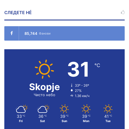
СЛЕДЕТЕ НÉ
85,744
Фанови
31
℃
Skopje
33º - 26º
27%
Чисто небо
1.36 км/ч
33
36
39
39
41
℃
℃
℃
℃
℃
Fri
Sat
Sun
Mon
Tue