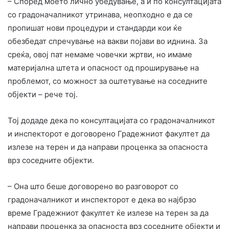
– Според моето лично убедување, а и по консултацијата
со градоначалникот утринава, неопходно е да се
пропишат нови процедури и стандарди кои ќе
обезбедат спречување на вакви појави во иднина. За
среќа, овој пат немаме човечки жртви, но имаме
материјална штета и опасност од проширување на
проблемот, со можност за оштетување на соседните
објекти – рече тој.
Тој додаде дека по консултацијата со градоначалникот
и инспекторот е договорено Градежниот факултет да
излезе на терен и да направи проценка за опасноста
врз соседните објекти.
– Она што беше договорено во разговорот со
градоначалникот и инспекторот е дека во најбрзо
време Градежниот факултет ќе излезе на терен за да
направи проценка за опасноста врз соседните објекти и