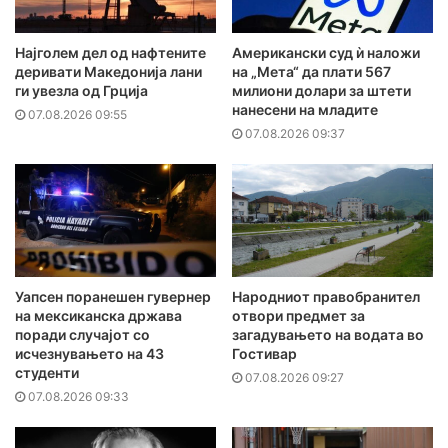
Најголем дел од нафтените
Американски суд ѝ наложи
деривати Македонија лани
на „Мета“ да плати 567
ги увезла од Грција
милиони долари за штети
нанесени на младите
07.08.2026 09:55
07.08.2026 09:37
Уапсен поранешен гувернер
Народниот правобранител
на мексиканска држава
отвори предмет за
поради случајот со
загадувањето на водата во
исчезнувањето на 43
Гостивар
студенти
07.08.2026 09:27
07.08.2026 09:33