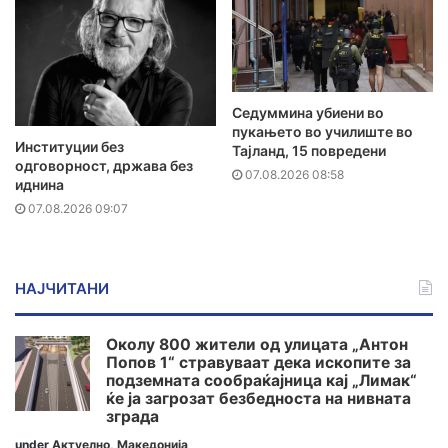
Седуммина убиени во
пукањето во училиште во
Институции без
Тајланд, 15 повредени
одговорност, држава без
07.08.2026 08:58
иднина
07.08.2026 09:07
НАЈЧИТАНИ
Околу 800 жители од улицата „Антон
Попов 1“ стравуваат дека ископите за
подземната сообраќајница кај „Лимак“
ќе ја загрозат безбедноста на нивната
зграда
under
Актуелно
,
Македонија