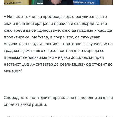
– Ние сме техничка професија која е регулирана, што
значи дека постојат јасни правила и стандарди за тоа
како треба да се однесуваме, како да градиме и како да
проектираме. Меѓутоа, и покрај тоа, се случуваат
случаи како неодамнешниот – повторно затрупување на
градежна јама – што е краен сигнал дека мора да се
преземат сериозни мерки – изјави Јосифовски пред
настанот „Од Амфитеатар до реализација- од студент до
менаџер“.
Според него, постојните правила не се доволни за да се
спречат вакви ризици.