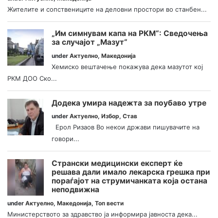
Жителите и сопствениците на деловни простори во станбен...
„Им симнувам капа на РКМ“: Сведочења
за случајот „Мазут“
under
Актуелно
,
Македонија
Хемиско вештачење покажува дека мазутот кој
РКМ ДОО Ско...
Додека умира надежта за поубаво утре
under
Актуелно
,
Избор
,
Став
Ерол Ризаов Во некои држави пишувачите на
говори...
Странски медицински експерт ќе
решава дали имало лекарска грешка при
пораѓајот на струмичанката која остана
неподвижна
under
Актуелно
,
Македонија
,
Топ вести
Министерството за здравство ја информира јавноста дека...