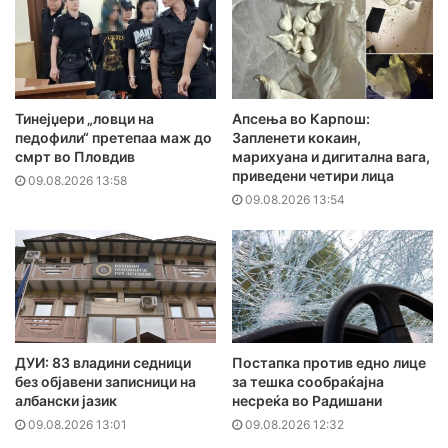
Тинејџери „ловци на
Апсења во Карпош:
педофили“ претепаа маж до
Запленети кокаин,
смрт во Пловдив
марихуана и дигитална вага,
приведени четири лица
09.08.2026 13:58
09.08.2026 13:54
ДУИ: 83 владини седници
Постапка против едно лице
без објавени записници на
за тешка сообраќајна
албански јазик
несреќа во Радишани
09.08.2026 13:01
09.08.2026 12:32