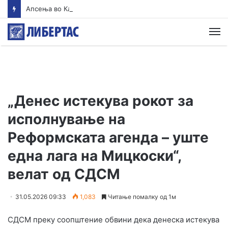
Апсења во Карпош: Запленети кокаин, марихуана и дигитална вага, приведени четири лица
М
„Денес истекува рокот за
исполнување на
Реформската агенда – уште
една лага на Мицкоски“,
велат од СДСМ
31.05.2026 09:33
1,083
Читање помалку од 1м
СДСМ преку соопштение обвини дека денеска истекува