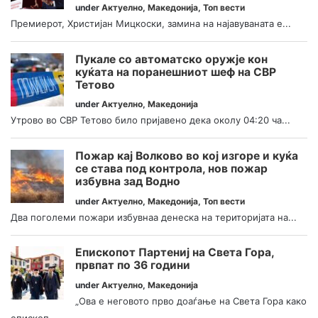
under
Актуелно
,
Македонија
,
Топ вести
Премиерот, Христијан Мицкоски, замина на најавуваната е...
Пукале со автоматско оружје кон
куќата на поранешниот шеф на СВР
Тетово
under
Актуелно
,
Македонија
Утрово во СВР Тетово било пријавено дека околу 04:20 ча...
Пожар кај Волково во кој изгоре и куќа
се става под контрола, нов пожар
избувна зад Водно
under
Актуелно
,
Македонија
,
Топ вести
Два поголеми пожари избувнаа денеска на територијата на...
Епископот Партениј на Света Гора,
првпат по 36 години
under
Актуелно
,
Македонија
„Ова е неговото прво доаѓање на Света Гора како