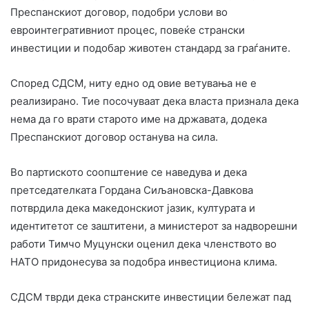
Преспанскиот договор, подобри услови во
евроинтегративниот процес, повеќе странски
инвестиции и подобар животен стандард за граѓаните.
Според СДСМ, ниту едно од овие ветувања не е
реализирано. Тие посочуваат дека власта признала дека
нема да го врати старото име на државата, додека
Преспанскиот договор останува на сила.
Во партиското соопштение се наведува и дека
претседателката Гордана Сиљановска-Давкова
потврдила дека македонскиот јазик, културата и
идентитетот се заштитени, а министерот за надворешни
работи Тимчо Муцунски оценил дека членството во
НАТО придонесува за подобра инвестициона клима.
СДСМ тврди дека странските инвестиции бележат пад