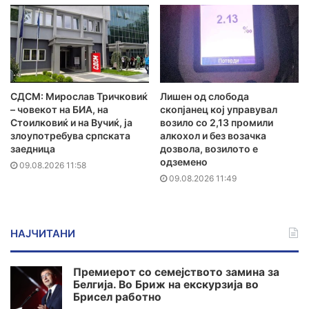
СДСМ: Мирослав Тричковиќ
Лишен од слобода
– човекот на БИА, на
скопјанец кој управувал
Стоилковиќ и на Вучиќ, ја
возило со 2,13 промили
злоупотребува српската
алкохол и без возачка
заедница
дозвола, возилото е
одземено
09.08.2026 11:58
09.08.2026 11:49
НАЈЧИТАНИ
Премиерот со семејството замина за
Белгија. Во Бриж на екскурзија во
Брисел работно