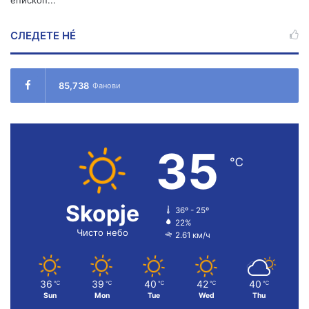
епископ...
СЛЕДЕТЕ НÉ
85,738
Фанови
35
℃
Skopje
36º - 25º
22%
Чисто небо
2.61 км/ч
36
39
40
42
40
℃
℃
℃
℃
℃
Sun
Mon
Tue
Wed
Thu