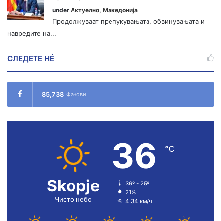
under
Актуелно
,
Македонија
Продолжуваат препукувањата, обвинувањата и
навредите на...
СЛЕДЕТЕ НÉ
85,738
Фанови
36
℃
Skopje
36º - 25º
21%
Чисто небо
4.34 км/ч