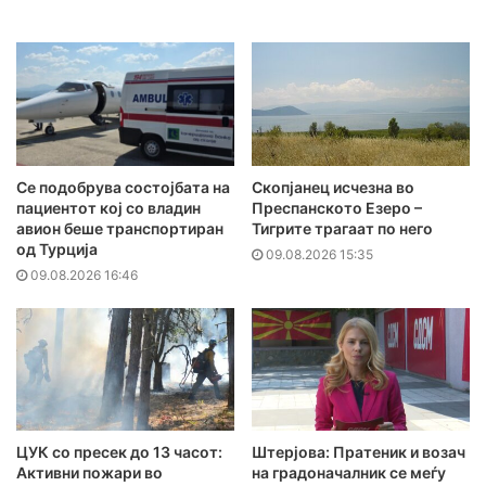
Се подобрува состојбата на
Скопјанец исчезна во
пациентот кој со владин
Преспанското Езеро –
авион беше транспортиран
Тигрите трагаат по него
од Турција
09.08.2026 15:35
09.08.2026 16:46
ЦУК со пресек до 13 часот:
Штерјова: Пратеник и возач
Активни пожари во
на градоначалник се меѓу