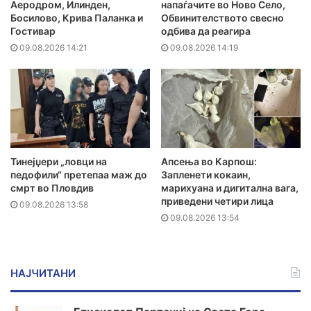
Аеродром, Илинден,
напаѓачите во Ново Село,
Босилово, Крива Паланка и
Обвинителството свесно
Гостивар
одбива да реагира
09.08.2026 14:21
09.08.2026 14:19
Тинејџери „ловци на
Апсења во Карпош:
педофили“ претепаа маж до
Запленети кокаин,
смрт во Пловдив
марихуана и дигитална вага,
приведени четири лица
09.08.2026 13:58
09.08.2026 13:54
НАЈЧИТАНИ