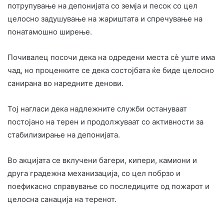
потрупување на депонијата со земја и песок со цел
целосно задушување на жариштата и спречување на
понатамошно ширење.
Почивалец посочи дека на одредени места сè уште има
чад, но проценките се дека состојбата ќе биде целосно
санирана во наредните денови.
Тој нагласи дека надлежните служби остануваат
постојано на терен и продолжуваат со активности за
стабилизирање на депонијата.
Во акцијата се вклучени багери, кипери, камиони и
друга градежна механизација, со цел побрзо и
поефикасно справување со последиците од пожарот и
целосна санација на теренот.