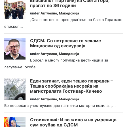
Епископот Партениј на Света Гора,
првпат по 36 години
under
Актуелно
,
Македонија
„Ова е неговото прво доаѓање на Света Гора како
епископ...
СДСМ: Со нетрпение го чекаме
Мицкоски од екскурзија
under
Актуелно
,
Македонија
Брисел е многу популарна дестинација за
летување, особе...
Еден загинат, еден тешко повреден –
Тешка сообраќајна несреќа на
магистралата Гостивар-Кичево
under
Актуелно
,
Македонија
Во несреќата учествувале две патнички моторни возила, „...
Стоилковиќ: И во живо и на умреница
сум поубав од СДСМ