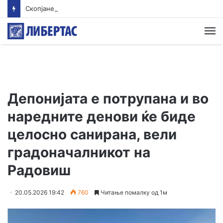
Скопјанец исчезна во Преспанското Езеро – Тигрите трагаат по него
М
Депонијата е потрупана и во
наредните денови ќе биде
целосно санирана, вели
градоначалникот на
Радовиш
20.05.2026 19:42
760
Читање помалку од 1м