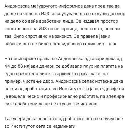
Андоновска меѓудругото информира дека пред таа да
дојде на чело на ИЈЗ се случувало да се склучи договор
на дело со веќе вработени лица. Се издавал простор
сопственост на ИЈЗ на пекарница, нешто што, посочи
таа, било спротивно на законот. Се правеле јавни
набавки што не биле предвидени во годишниот план.
На новинарско прашање Андоновска одговори дека од
44 до 88 илјади денари се добивало плус на платата на
едно вработено лице за архивска граѓа, како, на
пример, чистење двор. Андоновска сепак истакна дека
некои од вработените во Институтот за јавно здравје си
ја вршеле чесно и професионално работата, па апелира
сите вработени да не се ставаат во ист кош.
Таа увери дека повеќето од работите што се случувале
во Институтот сега се надминати.