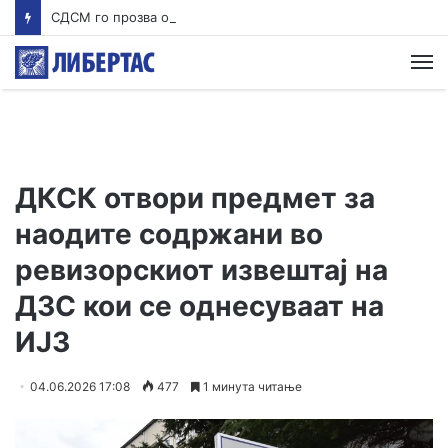
СДСМ го прозва обвинителот за случајот Гостивар: Дали и Савески е на екскурзија?
М
ДКСК отвори предмет за
наодите содржани во
ревизорскиот извештај на
ДЗС кои се однесуваат на
ИЈЗ
04.06.2026 17:08
477
1 минута читање