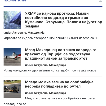
НАЈЧИТАНИ
УХМР со најнова прогноза: Најави
нестабилно со дожд и грмежи во
Куманово, Струмица, Полог и на југот од
земјава
under
Актуелно
,
Македонија
Управата за хидрометеоролошки работи (УХМР) излезе со н...
Млад Македонец со тешка повреда го
враќаат од Турција: се подготвува
владиниот авион за транспортот
under
Актуелно
,
Македонија
Млад македонски државјанин кој се здобил со тешка повре...
Младо момче загина во сообраќајна
несреќа попладнево во Бутел
under
Актуелно
,
Македонија
Младо момче загина во сообраќајна несреќа
попладнево во...