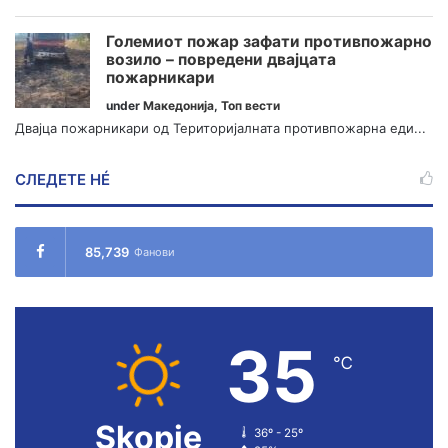
Големиот пожар зафати противпожарно
возило – повредени двајцата
пожарникари
under
Македонија
,
Топ вести
Двајца пожарникари од Територијалната противпожарна еди...
СЛЕДЕТЕ НÉ
85,739
Фанови
35
℃
Skopje
36º - 25º