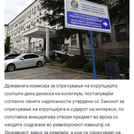
Државната комисија за спречување на корупцијата
соопшти дека денеска на колегиум, постапувајќи
согласно своите надлежности утврдени со Законот за
спречување на корупцијата и судирот на интереси, по
сопствена иницијатива отвори предмет во врска со
наодите содржани во ревизорскиот извештај на
Државниот завод за ревизија, а кои се однесуваат на