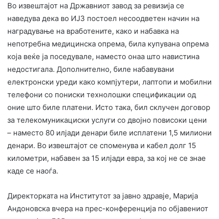
Во извештајот на Државниот завод за ревизија се
наведува дека во ИЈЗ постоел несоодветен начин на
наградување на вработените, како и набавка на
непотребна медицинска опрема, била купувана опрема
која веќе ја поседувале, наместо онаа што навистина
недостигала. Дополнително, биле набавувани
електронски уреди како компјутери, лаптопи и мобилни
телефони со пониски технолошки спецификации од
оние што биле платени. Исто така, бил склучен договор
за телекомуникациски услуги со двојно повисоки цени
– наместо 80 илјади денари биле исплатени 1,5 милиони
денари. Во извештајот се споменува и кабел долг 15
километри, набавен за 15 илјади евра, за кој не се знае
каде се наоѓа.
Директорката на Институтот за јавно здравје, Марија
Андоновска вчера на прес-конференција по објавениот