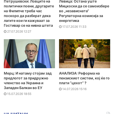
Петрушевски: Ловците на
Левица: Остана уште
политички поени, другарите
Мицкоски да се самоизбере
на Филипче треба час
во „независната“
поскоро да разберат дека
Регулаторна комисија за
лагите кои ги кажуваат за
енергетика
Гостивар се на нивна штета
17.07.2026 11:33
27.07.2026 12:27
Мерц: И натаму стојам зад
АНАЛИЗА: Реформа на
предлогот за придружно
пензискиот систем, кој ќе го
членство на Украина и
плати “цехот“ ?
Западен Балкан во ЕУ
14.07.2026 15:16
15.07.2026 18:55