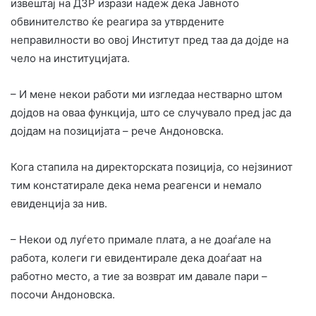
извештај на ДЗР изрази надеж дека Јавното
обвинителство ќе реагира за утврдените
неправилности во овој Институт пред таа да дојде на
чело на институцијата.
– И мене некои работи ми изгледаа нестварно штом
дојдов на оваа функција, што се случувало пред јас да
дојдам на позицијата – рече Андоновска.
Кога стапила на директорската позиција, со нејзиниот
тим констатирале дека нема реагенси и немало
евиденција за нив.
– Некои од луѓето примале плата, а не доаѓале на
работа, колеги ги евидентирале дека доаѓаат на
работно место, а тие за возврат им давале пари –
посочи Андоновска.