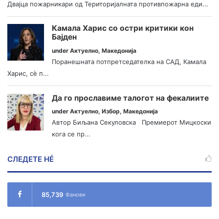
Двајца пожарникари од Територијалната противпожарна еди...
Камала Харис со остри критики кон
Бајден
under
Актуелно
,
Македонија
Поранешната потпретседателка на САД, Камала
Харис, сè п...
Да го прославиме талогот на фекалиите
under
Актуелно
,
Избор
,
Македонија
Автор Биљана Секуловска Премиерот Мицкоски
кога се пр...
СЛЕДЕТЕ НÉ
85,739
Фанови