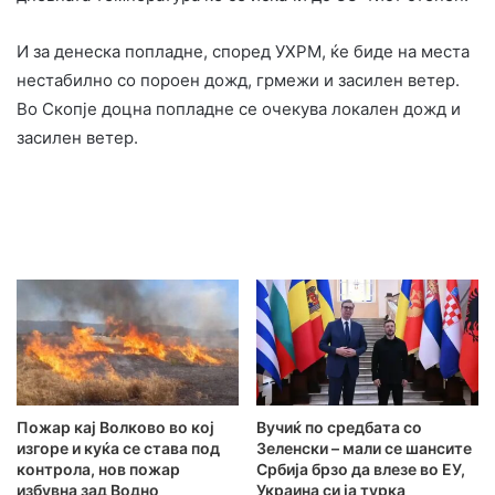
И за денеска попладне, според УХРМ, ќе биде на места
нестабилно со пороен дожд, грмежи и засилен ветер.
Во Скопје доцна попладне се очекува локален дожд и
засилен ветер.
Пожар кај Волково во кој
Вучиќ по средбата со
изгоре и куќа се става под
Зеленски – мали се шансите
контрола, нов пожар
Србија брзо да влезе во ЕУ,
избувна зад Водно
Украина си ја турка