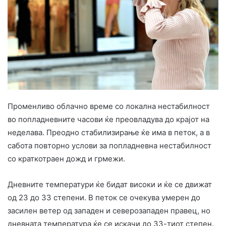
Променливо облачно време со локална нестабилност
во попладневните часови ќе преовладува до крајот на
неделава. Преодно стабилизирање ќе има в петок, а в
сабота повторно услови за попладневна нестабилност
со краткотраен дожд и грмежи.
Дневните температури ќе бидат високи и ќе се движат
од 23 до 33 степени. В петок се очекува умерен до
засилен ветер од западен и северозападен правец, но
дневната температура ќе се искачи до 33-тиот степен.