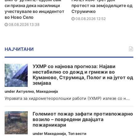
си призна дека насилници
протест на земјоделците од
учествувале во инцидентот
Струмичко
во Ново Село
08.08.2026 12:52
08.08.2026 13:38
НАЈЧИТАНИ
УХМР со најнова прогноза: Најави
нестабилно со дожд и грмежи во
Куманово, Струмица, Полог и на југот од
земјава
under
Актуелно
,
Македонија
Управата за хидрометеоролошки работи (УХМР) излезе со н...
Големиот пожар зафати противпожарно
возило – повредени двајцата
пожарникари
under
Македонија
,
Топ вести