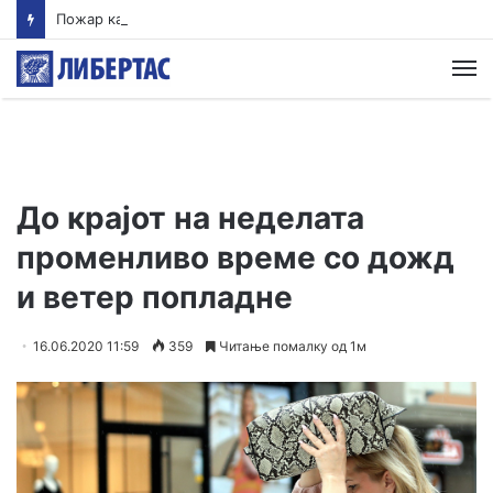
Пожар кај Волково во кој изгоре и куќа се става под контрола, нов пожар избувна зад Водно
М
До крајот на неделата
променливо време со дожд
и ветер попладне
16.06.2020 11:59
359
Читање помалку од 1м