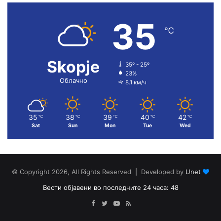
35
℃
Skopje
35º - 25º
23%
Облачно
8.1 км/ч
35
38
39
40
42
℃
℃
℃
℃
℃
Sat
Sun
Mon
Tue
Wed
© Copyright 2026, All Rights Reserved | Developed by
Unet
Вести објавени во последните 24 часа: 48
Facebook
Twitter
YouTube
RSS