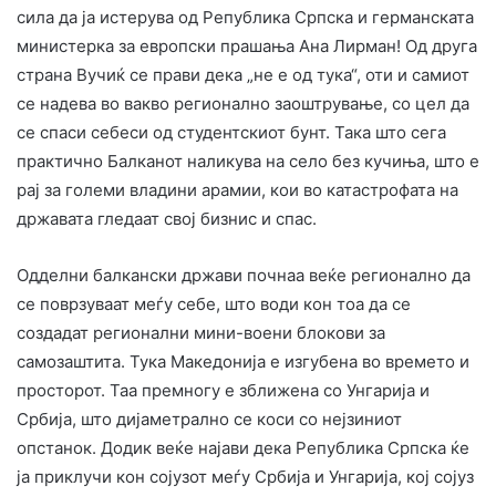
сила да ја истерува од Република Српска и германската
министерка за европски прашања Ана Лирман! Од друга
страна Вучиќ се прави дека „не е од тука“, оти и самиот
се надева во вакво регионално заоштрување, со цел да
се спаси себеси од студентскиот бунт. Така што сега
практично Балканот наликува на село без кучиња, што е
рај за големи владини арамии, кои во катастрофата на
државата гледаат свој бизнис и спас.
Одделни балкански држави почнаа веќе регионално да
се поврзуваат меѓу себе, што води кон тоа да се
создадат регионални мини-воени блокови за
самозаштита. Тука Македонија е изгубена во времето и
просторот. Таа премногу е зближена со Унгарија и
Србија, што дијаметрално се коси со нејзиниот
опстанок. Додик веќе најави дека Република Српска ќе
ја приклучи кон сојузот меѓу Србија и Унгарија, кој сојуз