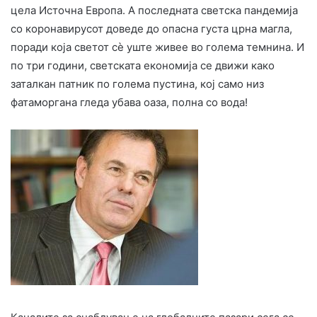
цела Источна Европа. А последната светска пандемија
со коронавирусот доведе до опасна густа црна магла,
поради која светот сè уште живее во голема темнина. И
по три години, светската економија се движи како
заталкан патник по голема пустина, кој само низ
фатаморгана гледа убава оаза, полна со вода!