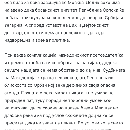
без дилема дека завршува во Москва. Додик веќе има
најавено дека босанскиот ентитет Република Српска ќе
побара приклучување кон воениот договор со Србија и
Унгарија. A cпоред Уставот на БиХ и Дејтонскиот
договор, ентитети немаат надлежност да водат
надворешна и воена политика.
При ваква компликација, македонскиот претседател(ка)
и премиер треба да и се обратат на нацијата, додека
сеуште нацијата се нема обратено до кај нив! Судбината
на Македонија е крајна неизвесна, особено поради
блискоста со Орбан кој веќе дефинира своја опасна
агенда. Познато е дека мирот никогаш не умира по
природен пат, туку поради неприродни умови кои
наложуваат да се скокне во празен базен. Или пак во
длабока река ама под услов скокачите доцна ќе се
присетат дека не знаат да пливат! Во услови кога светот