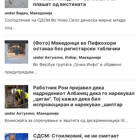
плашат од вистината
under
Видео
,
Македонија
Соопштение на СДСМ Во Ново Село денеска мирни млади
соц...
(Фото) Македонци во Пефкохори
останаа без регистарски таблички
under
Актуелно
,
Избор
,
Македонија
Во Фејсбук групата „Грчка Инфо“ е објавено
предупредува...
Работник Ром пријавил дека
надредениот Албанец дека го нарекувал
„циган“. Тој кажал дека бил
испровоциран и нарекуван „шиптар
under
Актуелно
,
Македонија
Комисијата за спречување и заштита од дискриминација (К...
СДСМ: Стоилковиќ, не ни сметаат