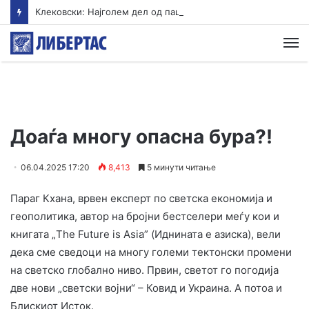
Клековски: Најголем дел од пациентите сo западнонилска треска се од Скопскиот регион и Велес
М
Доаѓа многу опасна бура?!
06.04.2025 17:20
8,413
5 минути читање
Параг Кxана, врвен експерт по светска економија и
геополитика, автор на бројни бестселери меѓу кои и
книгата „The Future is Asia” (Иднината е aзиска), вели
дека сме сведоци на многу големи тектонски промени
на светско глобално ниво. Првин, светот го погодија
две нови „светски војни“ – Ковид и Украина. А потоа и
Блискиот Исток.