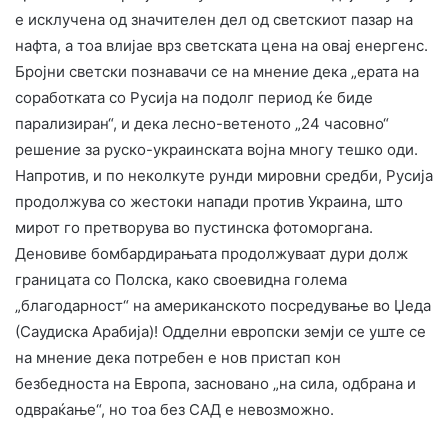
е исклучена од значителен дел од светскиот пазар на
нафта, a тоа влијае врз светската цена на овај енергенс.
Бројни светски познавачи се на мнение дека „ерата на
соработката со Русија на подолг период ќе биде
парализиран“, и дека лесно-ветеното „24 часовно“
решение за руско-украинската војна многу тешко оди.
Напротив, и по неколкуте рунди мировни средби, Русија
продолжува со жестоки напади против Украина, што
мирот го претворува во пустинска фотоморгана.
Деновиве бомбардирањата продолжуваат дури долж
границата со Полска, како своевидна голема
„благодарност“ на американското посредување во Џеда
(Саудиска Арабија)! Одделни европски земји се уште се
на мнение дека потребен е нов пристап кон
безбедноста на Европа, засновано „на сила, одбрана и
одвраќање“, но тоа без САД е невозможно.