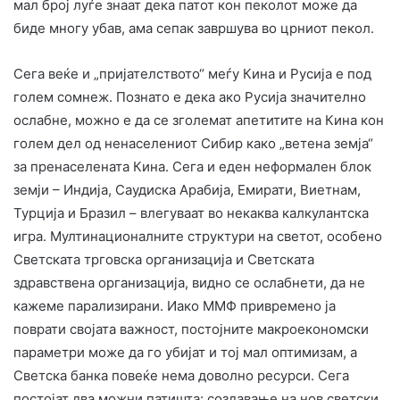
мал број луѓе знаат дека патот кон пеколот може да
биде многу убав, ама сепак завршува во црниот пекол.
Сега веќе и „пријателството“ меѓу Кина и Русија е под
голем сомнеж. Познато е дека ако Русија значително
ослабне, можно е да се зголемат апетитите на Кина кон
голем дел од ненаселениот Сибир како „ветена земја“
за пренаселената Кина. Сега и еден неформален блок
земји – Индија, Саудиска Арабија, Емирати, Виетнам,
Турција и Бразил – влегуваат во некаква калкулантска
игра. Мултинационалните структури на светот, особено
Светската трговска организација и Светската
здравствена организација, видно се ослабнети, да не
кажеме парализирани. Иако ММФ привремено ја
поврати својата важност, постојните макроекономски
параметри може да го убијат и тој мал оптимизам, а
Светска банка повеќе нема доволно ресурси. Сега
постојат два можни патишта: создавање на нов светски