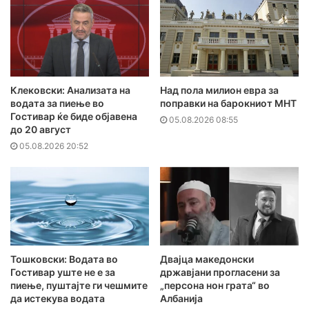
Клековски: Анализата на
Над пола милион евра за
водата за пиење во
поправки на барокниот МНТ
Гостивар ќе биде објавена
05.08.2026 08:55
до 20 август
05.08.2026 20:52
Тошковски: Водата во
Двајца македонски
Гостивар уште не е за
државјани прогласени за
пиење, пуштајте ги чешмите
„персона нон грата“ во
да истекува водата
Албанија