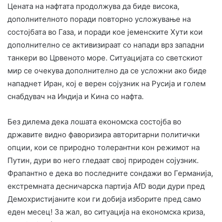
Цената на нафтата продолжува да биде висока,
дополнителното поради повторно усложување на
состојбата во Газа, и поради кое јеменските Хути кои
дополнително се активизираат со напади врз западни
танкери во Црвеното море. Ситуацијата со светскиот
мир се очекува дополнително да се усложни ако биде
нападнет Иран, кој е верен сојузник на Русија и голем
снабдувач на Индија и Кина со нафта.
Без дилема дека лошата економска состојба во
државите видно фаворизира авторитарни политички
опции, кои се природно толерантни кон режимот на
Путин, дури во него гледаат свој природен сојузник.
Фрапантно е дека во последните сондажи во Германија,
екстремната десничарска партија АfD води дури пред
Демохристијаните кои ги добија изборите пред само
еден месец! За жал, во ситуација на економска криза,