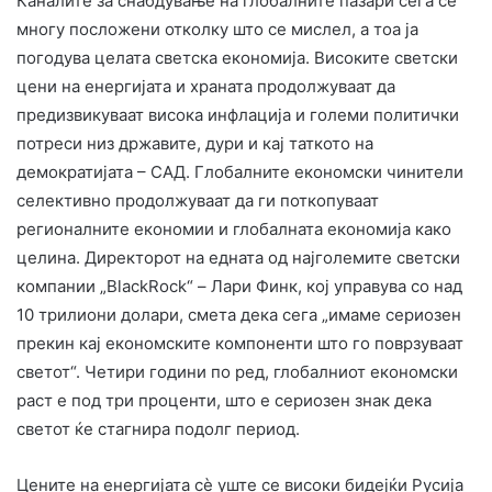
Каналите за снабдување на глобалните пазари сега се
многу посложени отколку што се мислел, а тоа ја
погодува целата светска економија. Високите светски
цени на енергијата и храната продолжуваат да
предизвикуваат висока инфлација и големи политички
потреси низ државите, дури и кај таткото на
демократијата – САД. Глобалните економски чинители
селективно продолжуваат да ги поткопуваат
регионалните економии и глобалната економија како
целина. Директорот на едната од најголемите светски
компании „BlackRock“ – Лaри Финк, кој управува со над
10 трилиони долари, смета дека сега „имаме сериозен
прекин кај економските компоненти што го поврзуваат
светот“. Четири години по ред, глобалниот економски
раст е под три проценти, што е сериозен знак дека
светот ќе стагнира подолг период.
Цените на енергијата сè уште се високи бидејќи Русија