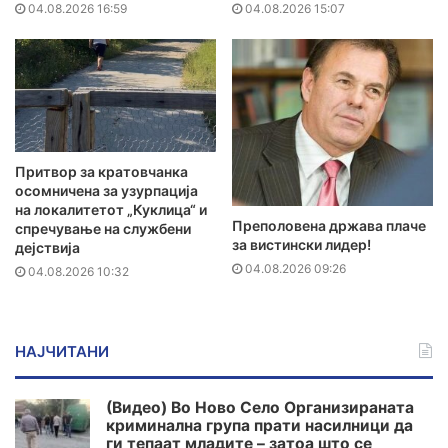
04.08.2026 16:59
04.08.2026 15:07
Притвор за кратовчанка
осомничена за узурпација
на локалитетот „Куклица“ и
Преполовена држава плаче
спречување на службени
за вистински лидер!
дејствија
04.08.2026 09:26
04.08.2026 10:32
НАЈЧИТАНИ
(Видео) Во Ново Село Организираната
криминална група прати насилници да
ги тепаат младите – затоа што се