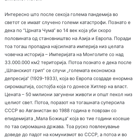
Интересно што после секоја голема пандемија во
светот се имаат случено големи катастрофи. Познато е
дека по “Црната Чума“ во 14 век која уби скоро
половината од становништво на Азија и Европа. Поради
тоа тогаш пропадна најсилната империја низ целата
човечка историја – Империјата на Монголите со над
33.000.000 км2 територија. Потоа познато е дека после
„Шпанскиот грип“ се случи „големата економска
депресија“ (1929-1933), која во Европа создаде енормна
сиромаштија, состојба која го донесе Хитлер на власт.
Цената – 50 милиони загунени животи и општ пекол низ
целиот свет. Потоа, поразот на тогашната суперсила
СССР во Авганистан во 1988 година е поврзан со
епидемијата „Мала Божица“ која во тие години косеше
по таа сиромашна држава. Тоа руско повлекување
доведе до падот на комунизмот во СССР, а потоа и во