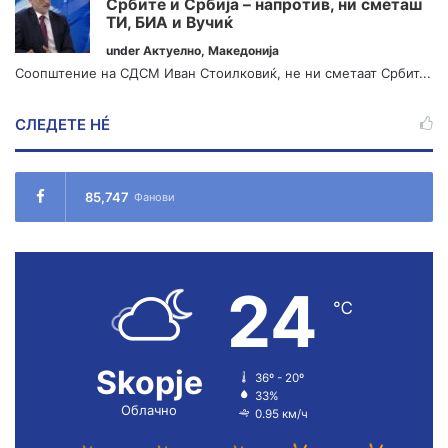
Србите и Србија – напротив, ни сметаш
ТИ, БИА и Вучиќ
under
Актуелно
,
Македонија
Соопштение на СДСМ Иван Стоилковиќ, не ни сметаат Србит...
СЛЕДЕТЕ НÉ
85,747
Фанови
24
℃
Skopje
36º - 20º
33%
Облачно
0.95 км/ч