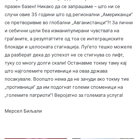
празен базен! Никако да се запрашаме – што ни се
случи овие 35 години што од регионални „Американци“
се претворивме во глобални „Авганистанци“?! За лични
и себични цели беа изманипулирани чувствата на
граѓаните, а резултаттите од тоа се интеграциските
блокади и целосната стагнација. Луѓето тешко можеле
да разберат дека до успехот не се стигнува со лифт,
туку со многу долги скали! Останавме токму таму кај
што најголемите противници на оваа држава
посакувале. Воопшто нема да не зачуди ако токму тие
„противници“ да им подогнат големи споменици на
„големите патриоти“! Веројатно за големата услуга!
Мерсел Биљали