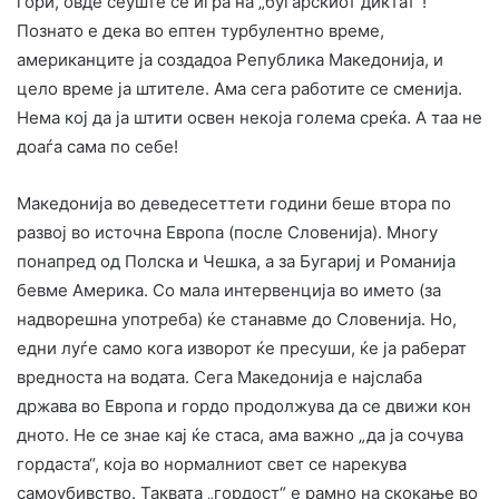
гори, овде сеуште се игра на „бугарскиот диктат“!
Познато е дека во ептен турбулентно време,
американците ја создадоа Република Македонија, и
цело време ја штителе. Ама сега работите се сменија.
Нема кој да ја штити освен некоја голема среќа. А таа не
доаѓа сама по себе!
Македонија во девeдесеттети години беше втора по
развој во источна Европа (после Словенија). Многу
понапред од Полска и Чешка, а за Бугариј и Романија
бевме Америка. Со мала интервенција во името (за
надворешна употреба) ќе станавме до Словенија. Но,
едни луѓе само кога изворот ќе пресуши, ќе ја раберат
вредноста на водата. Сега Македонија е најслаба
држава во Европа и гордо продолжува да се движи кон
дното. Не се знае кај ќе стаса, ама важно „да ја сочува
гордаста“, која во нормалниот свет се нарекува
самоубивство. Таквата „гордост“ е рамно на скокање во