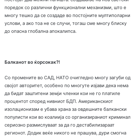
поредок со различни функционални механизми, што е
многу тешко да се создаде во постојните мултиполарни
услови, а ако тоа не се случи, тогаш сме многу блиску
до опасна глобална апокалипса.
Балканот во ќорсокак?!
Со промените во САД, НАТО очигледно многу загуби oд
својот авторитет, особено по многуте изјави дека нема
да бидат заштитени земји членки кои не го платиле
процентот според нивниот БДП. Американскиот
изолационизам е убава храна за овдешните балкански
популисти кои во коалиија со организираниот криминал
сериозно размислуваат за да го дестабилизараат
регионот. Додик веќе никого не прашува, дури смогна