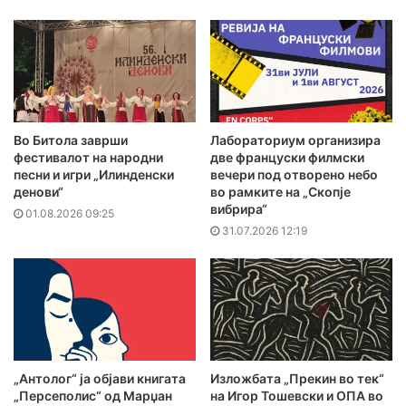
Во Битола заврши
Лабораториум организира
фестивалот на народни
две француски филмски
песни и игри „Илинденски
вечери под отворено небо
денови“
во рамките на „Скопје
вибрира“
01.08.2026 09:25
31.07.2026 12:19
„Антолог“ ја објави книгата
Изложбата „Прекин во тек“
„Персеполис“ од Марџан
на Игор Тошевски и ОПА во