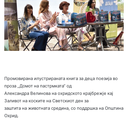
Промовирана илустрираната книга за деца поезија во
проза „Домот на пастрмката“ од
Александра Велинова на охридското крајбрежје кај
Заливот на коските на Светскиот ден за
заштита на животната средина, со поддршка на Општина
Охрид.