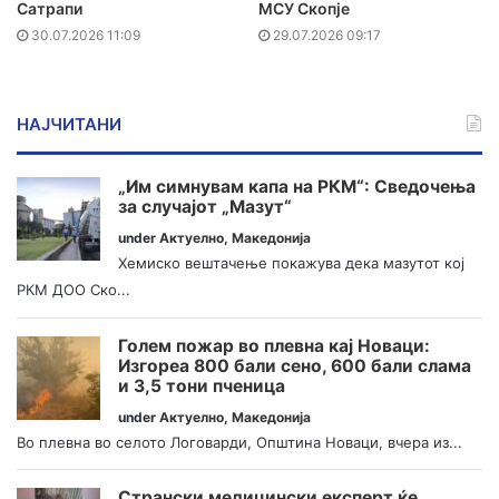
Сатрапи
МСУ Скопје
30.07.2026 11:09
29.07.2026 09:17
НАЈЧИТАНИ
„Им симнувам капа на РКМ“: Сведочења
за случајот „Мазут“
under
Актуелно
,
Македонија
Хемиско вештачење покажува дека мазутот кој
РКМ ДОО Ско...
Голем пожар во плевна кај Новаци:
Изгореа 800 бали сено, 600 бали слама
и 3,5 тони пченица
under
Актуелно
,
Македонија
Во плевна во селото Логоварди, Општина Новаци, вчера из...
Странски медицински експерт ќе