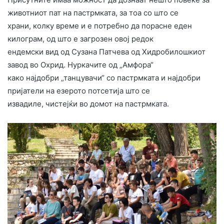
животниот пат на пастрмката, за тоа со што се
храни, колку време и е потребно да порасне еден
килограм, од што е загрозен овој редок
ендемски вид од Сузана Патчева од Хидробилошкиот
завод во Охрид. Нуркачите од „Амфора“
како најдобри „танцувачи“ со пастрмката и најдобри
пријатели на езерото потсетија што се
извадиле, чистејќи во домот на пастрмката.