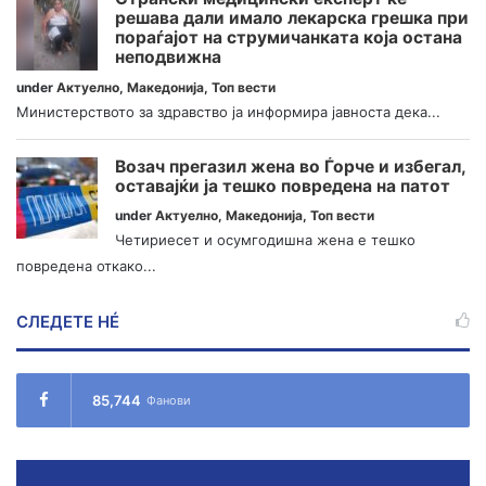
решава дали имало лекарска грешка при
пораѓајот на струмичанката која остана
неподвижна
under
Актуелно
,
Македонија
,
Топ вести
Министерството за здравство ја информира јавноста дека...
Возач прегазил жена во Ѓорче и избегал,
оставајќи ја тешко повредена на патот
under
Актуелно
,
Македонија
,
Топ вести
Четириесет и осумгодишна жена е тешко
повредена откако...
СЛЕДЕТЕ НÉ
85,744
Фанови