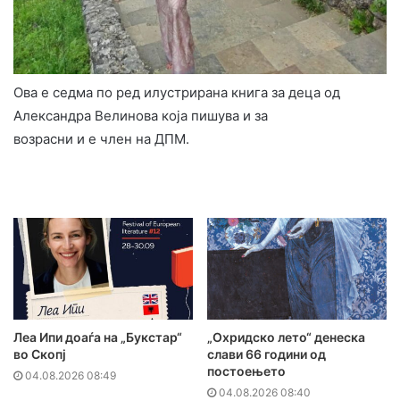
Ова е седма по ред илустрирана книга за деца од
Александра Велинова која пишува и за
возрасни и е член на ДПМ.
Леа Ипи доаѓа на „Букстар“
„Охридско лето“ денеска
во Скопј
слави 66 години од
постоењето
04.08.2026 08:49
04.08.2026 08:40