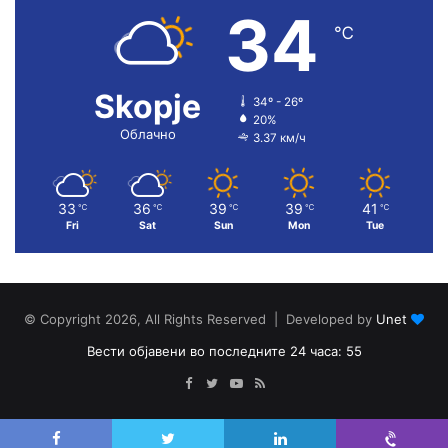
34
℃
Skopje
34º - 26º
20%
Облачно
3.37 км/ч
33
36
39
39
41
℃
℃
℃
℃
℃
Fri
Sat
Sun
Mon
Tue
© Copyright 2026, All Rights Reserved | Developed by
Unet
Вести објавени во последните 24 часа: 55
Facebook
Twitter
YouTube
RSS