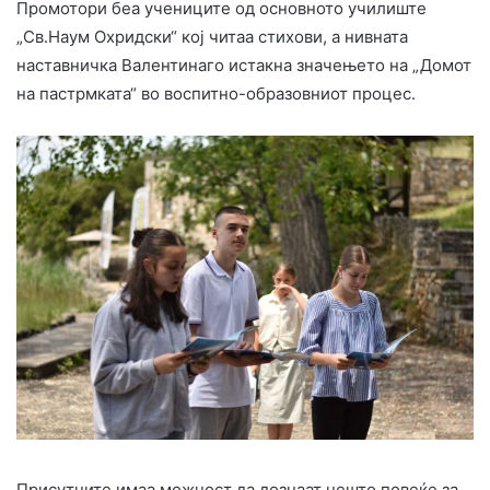
Промотори беа учениците од основното училиште
„Св.Наум Охридски“ кој читаа стихови, a нивната
наставничка Валентинаго истакна значењето на „Домот
на пастрмката“ во воспитно-образовниот процес.
Присутните имаа можност да дознаат нешто повеќе за