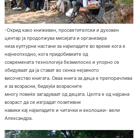
-Охрид како книжевен, просветителски и духовен
центар ја продолжува мисијата и организира
низа културни настани за најмладите во време кога е
најнеопходно, кога придобивките од
современата технологија безмилосно и упорно се
обидуваат да ја стават во сенка нејзиното
височество книгата. Оваа книга за деца е препорачлива
и за возрасни, бидејќи возрасните
многу повеќе загадуваат од децата. Целта е од најрана
возраст да се изградат позитивни
навики кај најмладите и читачки и еколошки- вели
Александра.