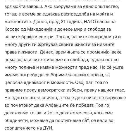
врз моќта заврши. Ако зборуваме за едно општество,
тогаш е време за еднаква распределба на моќта и
можностите. Денес, пред 21 година, НАТО влезе на
Косово од Македонија и донесе мир и слобода за
нашите браќа и сестри. Тогаш, нашите сонародници и
многу други ги жртвуваа своите животи за нивните
права и животи. Денес, времињата се променија, веќе
нема војна и сите живееме во слобода, еднаквост во
многу полиња и имаме можности пред нас. Но сè уште
имаме потреба да се бориме за нашите права, за
целосна еднаквост и можности. Овој пат, тоа го
правиме преку демократски избори, преку нашиот глас.
Но едно нешто е слично, а тоа е дека никој не веруваше
во почетокот дека Албанците ќе победат. Тоа го
докажавме тогаш и ќе го докажеме сега, кога сме
обединети, можеме да постигнеме сè“, се вели во
соопштението на ДУИ.