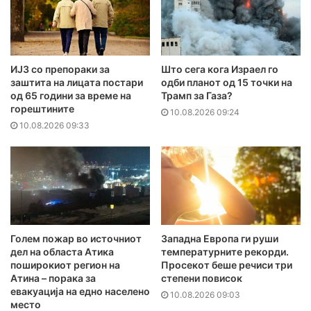
ИЈЗ со препораки за
Што сега кога Израел го
заштита на лицата постари
одби планот од 15 точки на
од 65 години за време на
Трамп за Газа?
горештините
10.08.2026 09:24
10.08.2026 09:33
Голем пожар во источниот
Западна Европа ги руши
дел на областа Атика
температурните рекорди.
поширокиот регион на
Просекот беше речиси три
Атина – порака за
степени повисок
евакуација на едно населено
10.08.2026 09:03
место