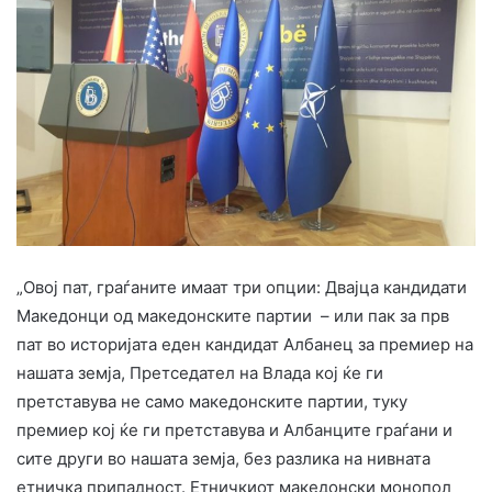
„Овој пат, граѓаните имаат три опции: Двајца кандидати
Македонци од македонските партии – или пак за прв
пат во историјата еден кандидат Албанец за премиер на
нашата земја, Претседател на Влада кој ќе ги
претставува не само македонските партии, туку
премиер кој ќе ги претставува и Албанците граѓани и
сите други во нашата земја, без разлика на нивната
етничка припадност. Етничкиот македонски монопол