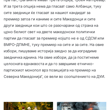
И за трета опција нема да гласаат само Албанци, туку
сите заедници ќе гласаат за нашиот кандидат за
премиер затоа ги каниме и сите Македонци и сите
други заедници кои што се разочарани од страна на
црно белиот свет на двете македонски политички
партии да гласаат за премиер којшто не е од СДСМ или
ВМРО-ДПМНЕ, туку премиер на сите и за сите. На овие
избори, пишуваме историја заедно за да изградиме
заедничка иднина. На овие избори, да ја постигнеме
целосната еднаквоста и да го завршиме етничко-
партискиот монопол врз позицијата на премиер на
Северна Македонија“, се вели во соопштението на ДУИ.