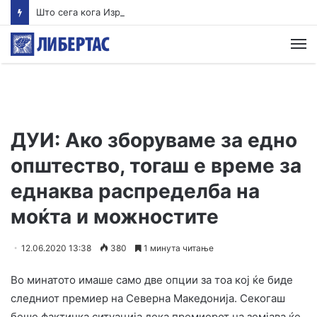
Што сега кога Израел го одби планот од 15 точки на Трамп за Газа?
М
ДУИ: Ако зборуваме за едно
општество, тогаш е време за
еднаква распределба на
моќта и можностите
12.06.2020 13:38
380
1 минута читање
Во минатото имаше само две опции за тоа кој ќе биде
следниот премиер на Северна Македонија. Секогаш
беше фактичка ситуација дека премиерот на земјава ќе