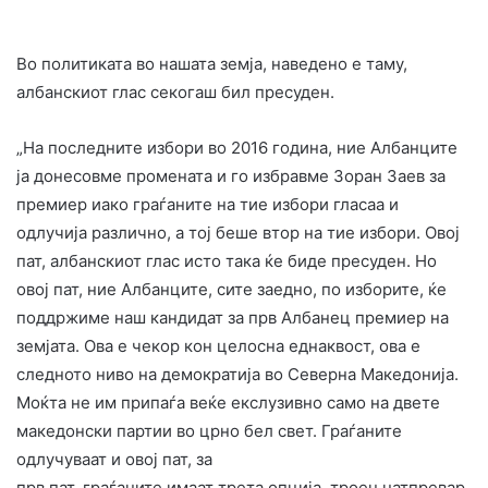
Во политиката во нашата земја, наведено е таму,
албанскиот глас секогаш бил пресуден.
„На последните избори во 2016 година, ние Албанците
ја донесовме промената и го избравме Зоран Заев за
премиер иако граѓаните на тие избори гласаа и
одлучија различно, а тој беше втор на тие избори. Овој
пат, албанскиот глас исто така ќе биде пресуден. Но
овој пат, ние Албанците, сите заедно, по изборите, ќе
поддржиме наш кандидат за прв Албанец премиер на
земјата. Ова е чекор кон целосна еднаквост, ова е
следното ниво на демократија во Северна Македонија.
Моќта не им припаѓа веќе екслузивно само на двете
македонски партии во црно бел свет. Граѓаните
одлучуваат и овој пат, за
прв пат, граѓаните имаат трета опција, троен натпревар.