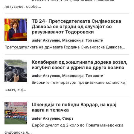
летување, особе...
ТВ 24- Претседателката Силјановска
Давкова се огради од случајот со
разузнавачот Тодоровски
under
Актуелно
,
Македонија
,
Топ вести
Претседателката на државата Гордана Сиљановска Давкова...
Колабирал од жештината додека возел,
изгубил свест и удрил во друго возило
under
Актуелно
,
Македонија
,
Топ вести
Високите температури предизвикале колапс кај
возач, кој...
Шкендија го победи Вардар, на крај
кавга и тепачка
under
Актуелно
,
Спорт
Дерби дуелот од 2 коло во Првата македонска
фудбалска л...