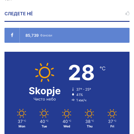
СЛЕДЕТЕ НÉ
85,739
Фанови
28
℃
Skopje
37º - 25º
41%
Чисто небо
1 км/ч
37
40
40
38
37
℃
℃
℃
℃
℃
Mon
Tue
Wed
Thu
Fri