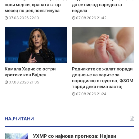
нови мерки, храната втор
да се пие од наредната
месец по ред поевтинува
недела
07.08.2026 22:10
07.08.2026 21:42
Камала Харис со остри
Родилките се жалат поради
критики кон Бајден
доцнење на парите за
породилно отсуство, ФЗОМ
07.08.2026 21:35
тврди дека нема застој
07.08.2026 21:24
НАЈЧИТАНИ
УХМР со најнова прогноза: Најави