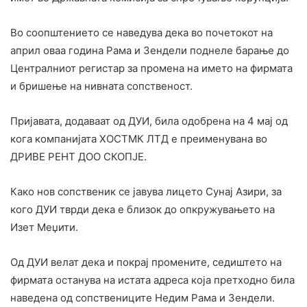
Во соопштението се наведува дека во почетокот на
април оваа година Рама и Зендели поднеле барање до
Централниот регистар за промена на името на фирмата
и бришење на нивната сопственост.
Пријавата, додаваат од ДУИ, била одобрена на 4 мај од
кога компанијата ХОСТМК ЛТД е преименувана во
ДРИВЕ РЕНТ ДОО СКОПЈЕ.
Како нов сопственик се јавува лицето Сунај Азири, за
кого ДУИ тврди дека е близок до опкружувањето на
Изет Меџити.
Од ДУИ велат дека и покрај промените, седиштето на
фирмата останува на истата адреса која претходно била
наведена од сопствениците Недим Рама и Зендели.