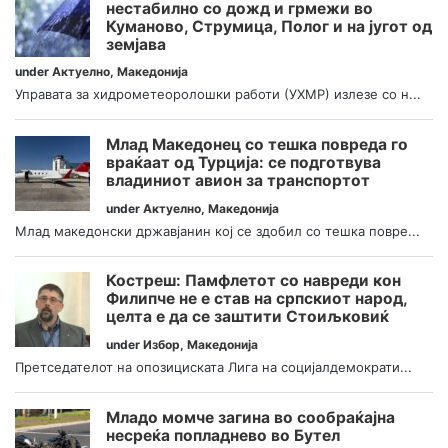
нестабилно со дожд и грмежи во
Куманово, Струмица, Полог и на југот од
земјава
under
Актуелно
,
Македонија
Управата за хидрометеоролошки работи (УХМР) излезе со н...
Млад Македонец со тешка повреда го
враќаат од Турција: се подготвува
владиниот авион за транспортот
under
Актуелно
,
Македонија
Млад македонски државјанин кој се здобил со тешка повре...
Костреш: Памфлетот со навреди кон
Филипче не е став на српскиот народ,
целта е да се заштити Стоиљковиќ
under
Избор
,
Македонија
Претседателот на опозициската Лига на социјалдемократи...
Младо момче загина во сообраќајна
несреќа попладнево во Бутел