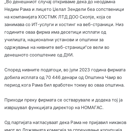
„Во денешниот случај откриваме дека до неодамна
Недим Рама и лицето Џелал Зендели беа сопственици
на компанијата ХОСТМК ЛТД ДОО Скопје, која се
занимава со ИТ-услуги и хостинг на веб-страници. Низ
годините оваа фирма има десетици исплати од
училишта, национални установи и општини за
одржување на нивните веб-страници“се вели во
денешното соопштение од ДУИ.
Според нивните податоци, во јули 2023 година фирмата
добила исплата од 70 446 денари од Општина Чаир во
период кога Рама бил вработен токму во оваа општина.
Приходи преку фирмата се остварувале и додека тој ја
извршувал функцијата директор на НОМАГАС.
Од партијата нагласуваат дека Рама не пријавил никаков
имот во Државната комисија за спречување корупција.