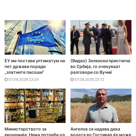
ЕУ им постави ултиматум на
(Видео) Зеленски пристигна
пет држави поради
во Србија, го очекуваат
„златните пасоши“
разговори со Вучиќ
07.08.2026 23:24
07.08.2026 23:12
Министерството за
Ангелов се надева дека
економија: Нема потреба од
водата во Гостивар ќе може