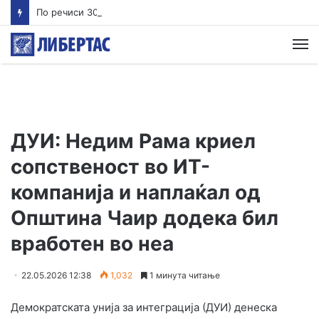
По речиси 30 години почнува судењето за убиството на Тупак Шакур
М
ДУИ: Недим Рама криел
сопственост во ИТ-
компанија и наплаќал од
Општина Чаир додека бил
вработен во неа
22.05.2026 12:38
1,032
1 минута читање
Демократската унија за интеграција (ДУИ) денеска