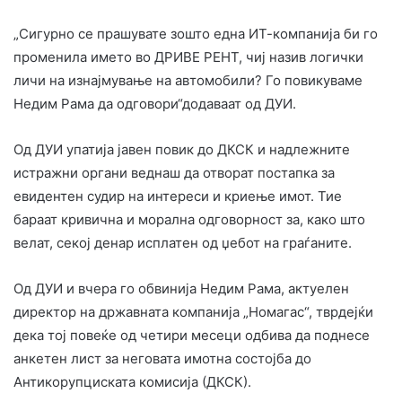
„Сигурно се прашувате зошто една ИТ-компанија би го
променила името во ДРИВЕ РЕНТ, чиј назив логички
личи на изнајмување на автомобили? Го повикуваме
Недим Рама да одговори“додаваат од ДУИ.
Од ДУИ упатија јавен повик до ДКСК и надлежните
истражни органи веднаш да отворат постапка за
евидентен судир на интереси и криење имот. Тие
бараат кривична и морална одговорност за, како што
велат, секој денар исплатен од џебот на граѓаните.
Од ДУИ и вчера го обвинија Недим Рама, актуелен
директор на државната компанија „Номагас“, тврдејќи
дека тој повеќе од четири месеци одбива да поднесе
анкетен лист за неговата имотна состојба до
Антикорупциската комисија (ДКСК).