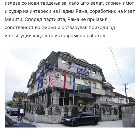
излезе со нови тврдења за, како што велат, скриен имот
и судир на интереси на Недим Рама, соработник на Изет
Меџити. Според партијата, Рама не пријавил
сопственост во фирма и остварувал приходи од
институции каде што истовремено работел.