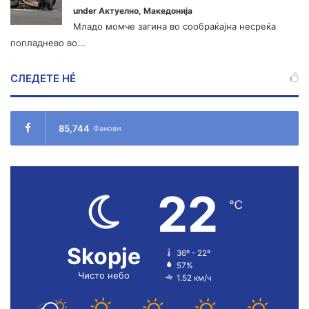
under
Актуелно
,
Македонија
Младо момче загина во сообраќајна несреќа
попладнево во...
СЛЕДЕТЕ НÉ
85,744
Фанови
22
℃
Skopje
36º - 22º
57%
Чисто небо
1.52 км/ч