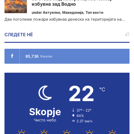
избувна зад Водно
under
Актуелно
,
Македонија
,
Топ вести
Два поголеми пожари избувнаа денеска на територијата на...
СЛЕДЕТЕ НÉ
85,736
Фанови
22
℃
Skopje
37º - 22º
64%
Чисто небо
2.37 км/ч