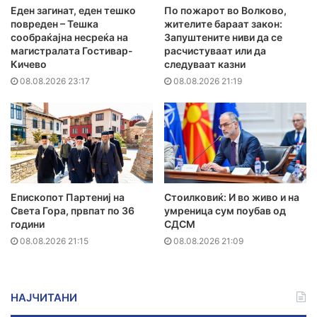
Еден загинат, еден тешко
По пожарот во Волково,
повреден – Тешка
жителите бараат закон:
сообраќајна несреќа на
Запуштените ниви да се
магистралата Гостивар-
расчистуваат или да
Кичево
следуваат казни
08.08.2026 23:17
08.08.2026 21:19
Епископот Партениј на
Стоилковиќ: И во живо и на
Света Гора, првпат по 36
умреница сум поубав од
години
СДСМ
08.08.2026 21:15
08.08.2026 21:09
НАЈЧИТАНИ