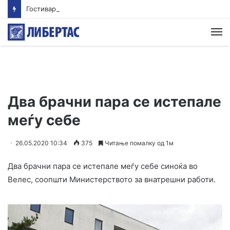
Гостиварци и натаму без пивка вода
М
Два брачни пара се истепале
меѓу себе
26.05.2020 10:34
375
Читање помалку од 1м
Два брачни пара се истепале меѓу себе синоќа во
Велес, соопшти Министерството за внатрешни работи.