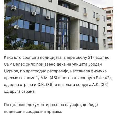
Како што соопшти полицијата, вчера околу 21 часот во
СВР Велес било пријавено дека на улицата Јордан
Џурнов, по претходна расправија, настанала физичка
пресметка помеѓу А.М. (45) и неговата сопруга Е.Ј. (42),
од една страна и С.К. (36) и неговата сопруга А.К. (34)
од друга страна.
По целосно документирање на случајот, ќе биде
поднесена соодветна пријава.