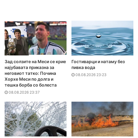
Зад солзите на Меси се крие
Гостиварци и натаму без
најубавата приказна за
пивка вода
неговиот татко: Почина
08.08.2026 23:23
Хорхе Меси по долга и
тешка борба со болеста
08.08.2026 23:37