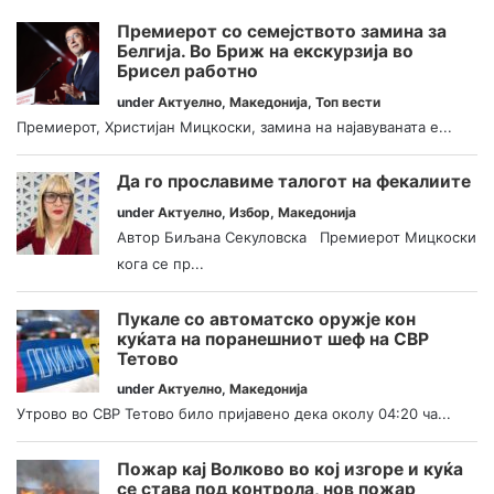
Премиерот со семејството замина за
Белгија. Во Бриж на екскурзија во
Брисел работно
under
Актуелно
,
Македонија
,
Топ вести
Премиерот, Христијан Мицкоски, замина на најавуваната е...
Да го прославиме талогот на фекалиите
under
Актуелно
,
Избор
,
Македонија
Автор Биљана Секуловска Премиерот Мицкоски
кога се пр...
Пукале со автоматско оружје кон
куќата на поранешниот шеф на СВР
Тетово
under
Актуелно
,
Македонија
Утрово во СВР Тетово било пријавено дека околу 04:20 ча...
Пожар кај Волково во кој изгоре и куќа
се става под контрола, нов пожар