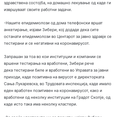
здравствена состојба, на домашно лекување од каде ги
извршуваат своите работни задачи.
-Нашите епидемиолози од дома телефонски вршат
анкетирање, изјави Зибери, кој додаде дека сите
останати епидемиолози во Центарот за јавно здравје се
тестирани и се негативни на коронавирусот.
Запрашан за тоа во кои институции и компании се
вршени тестирања на вработени, Зибери рече
дека тестирани биле и вработени во Управата за јавни
приходи, каде позитивна на вирусот е директорката
Сања Лукаревска, во Трудовата инспекција, каде имало
еден вработен позитивен на коронавирусот, како и
вработени од неколку институции на Градот Скопје, од
каде исто така има неколку кластери.