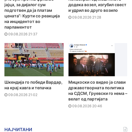
јајца, за дијалог сум
додека возел, изгубил свест
подготвен да ја платам
и удрил во друго возило
цената“: Курти со реакција
09.08.2026 21:28
на инцидентот во
парламентот
09.08.2026 21:37
Шкендија го победи Вардар,
Мицкоски со видео ја слави
на крај кавга и тепачка
државотворната политика
на СДСМ, Груевски го нема –
09.08.2026 21:02
велат од партијата
09.08.2026 20:46
НАЈЧИТАНИ