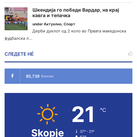
Шкендија го победи Вардар, на крај
кавга и тепачка
under
Актуелно
,
Спорт
Дерби дуелот од 2 коло во Првата македонска
фудбалска л...
СЛЕДЕТЕ НÉ
85,739
Фанови
21
℃
Skopje
37º - 21º
62%