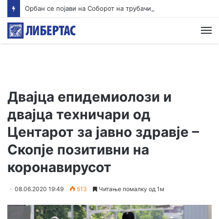
Орбан се појави на Соборот на трубачи во српска Гуча
М
Двајца епидемиолози и
двајца техничари од
Центарот за јавно здравје –
Скопје позитивни на
коронавирусот
08.06.2020 19:49
513
Читање помалку од 1м