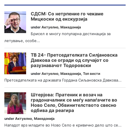
СДСМ: Со нетрпение го чекаме
Мицкоски од екскурзија
under
Актуелно
,
Македонија
Брисел е многу популарна дестинација за
летување, особе...
ТВ 24- Претседателката Силјановска
Давкова се огради од случајот со
разузнавачот Тодоровски
under
Актуелно
,
Македонија
,
Топ вести
Претседателката на државата Гордана Сиљановска Давкова...
Штерјова: Пратеник и возач на
градоначалник се меѓу напаѓачите во
Ново Село, Обвинителството свесно
одбива да реагира
under
Актуелно
,
Македонија
Нападот врз младите во Ново Село е кривично дело што се...