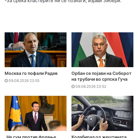
-За среќа кластерите ни се познати, изјави Зибери.
Москва го пофали Радев
Орбан се појави на Соборот
на трубачи во српска Гуча
09.08.2026 23:55
09.08.2026 23:52
„Не сум против фрлање
Колабирал од жештината