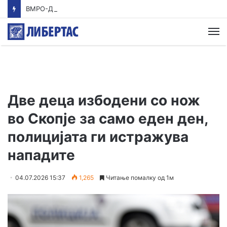
ВМРО-ДПМНЕ: Приказната на СДСМ за францускиот предлог ќе заврши како таа за мигранти за пари
М
Две деца избодени со нож
во Скопје за само еден ден,
полицијата ги истражува
нападите
04.07.2026 15:37
1,265
Читање помалку од 1м