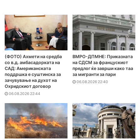
(ФОТО) Ахмети на средба
ВМРО-ДПМНЕ: Приказната
со в.д. амбасадорката на
на СДСМ за францускиот
САД: Американската
предлог ќе заврши како таа
поддршка е суштинска за
за мигранти за пари
зачувување на духот на
06.08.2026 22:40
Охридскиот договор
06.08.2026 22:44