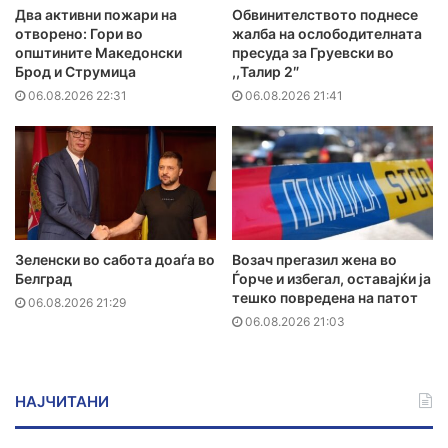
Два активни пожари на
Обвинителството поднесе
отворено: Гори во
жалба на ослободителната
општините Македонски
пресуда за Груевски во
Брод и Струмица
,,Талир 2″
06.08.2026 22:31
06.08.2026 21:41
Зеленски во сабота доаѓа во
Возач прегазил жена во
Белград
Ѓорче и избегал, оставајќи ја
тешко повредена на патот
06.08.2026 21:29
06.08.2026 21:03
НАЈЧИТАНИ