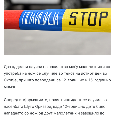
Два одделни случаи на насилство меѓу малолетници со
употреба на нож се случиле во текот на истиот ден во
Скопје, при што повредени се 12-годишно и 15-годишно
момче.
Според информациите, првиот инцидент се случил во
населбата Шуто Оризари, каде 12-годишно дете било
нападнато со нож од друг малолетник и завршило во