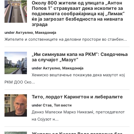
Околу 800 жители од улицата „Антон
Попов 1“ стравуваат дека ископите за
подземната сообраќајница кај „Лимак“
ќе ја загрозат безбедноста на нивната
зграда
under
Актуелно
,
Македонија
Жителите и сопствениците на деловни простори во станбен...
„Им симнувам капа на РКМ“: Сведочења
за случајот „Мазут“
under
Актуелно
,
Македонија
Хемиско вештачење покажува дека мазутот кој
РКМ ДОО Ско...
Тито, лордот Карингтон и либералите
under
Став
,
Топ вести
Денко Малески Марко Никезиќ, претседателот
на Сојузот н...