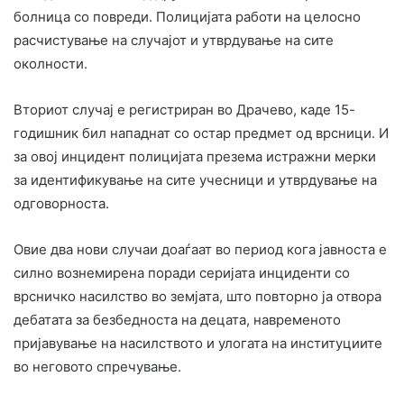
болница со повреди. Полицијата работи на целосно
расчистување на случајот и утврдување на сите
околности.
Вториот случај е регистриран во Драчево, каде 15-
годишник бил нападнат со остар предмет од врсници. И
за овој инцидент полицијата презема истражни мерки
за идентификување на сите учесници и утврдување на
одговорноста.
Овие два нови случаи доаѓаат во период кога јавноста е
силно вознемирена поради серијата инциденти со
врсничко насилство во земјата, што повторно ја отвора
дебатата за безбедноста на децата, навременото
пријавување на насилството и улогата на институциите
во неговото спречување.