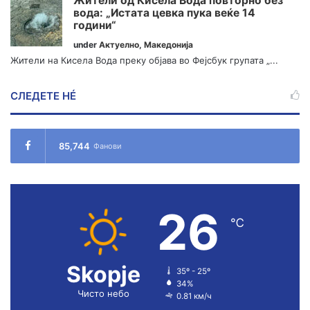
Жители од Кисела Вода повторно без
вода: „Истата цевка пука веќе 14
години“
under
Актуелно
,
Македонија
Жители на Кисела Вода преку објава во Фејсбук групата „...
СЛЕДЕТЕ НÉ
85,744
Фанови
26
℃
Skopje
35º - 25º
34%
Чисто небо
0.81 км/ч