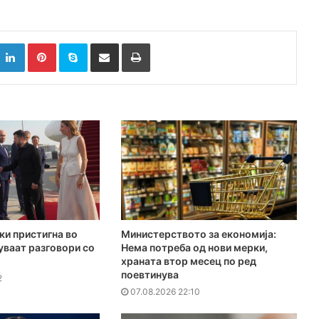
k
witter
LinkedIn
Pinterest
Skype
Сподели преку Е-маил
Испринтај
ки пристигна во
Министерството за економија:
куваат разговори со
Нема потреба од нови мерки,
храната втор месец по ред
поевтинува
2
07.08.2026 22:10