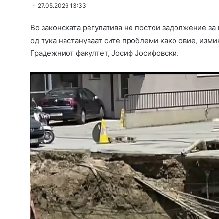
27.05.2026 13:33
Во законската регулатива не постои задолжение за 
од тука настануваат сите проблеми како овие, изми
Градежниот факултет, Јосиф Јосифовски.