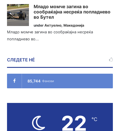
Младо момче загина во
сообраќајна несреќа попладнево
во Бутел
under
Актуелно
,
Македонија
Младо момче загина во сообраќајна несреќа
попладнево во...
СЛЕДЕТЕ НÉ
85,744
Фанови
22
℃