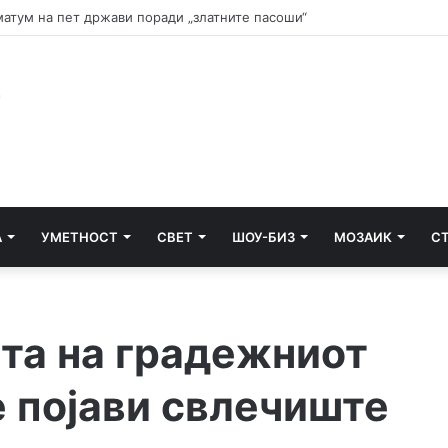
и почнува судењето за убиството на Тупак Шакур
А
УМЕТНОСТ
СВЕТ
ШОУ-БИЗ
МОЗАИК
С
ата на градежниот
е појави свлечиште