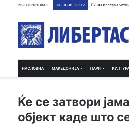
По речиси 30 годин
08.08.2026 05:12
НАЈНОВИ ВЕСТИ
НАСЛОВНА
МАКЕДОНИЈА
ПАРИ
КУЛТУР
Ќе се затвори јам
објект каде што с