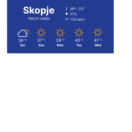
Skopje
36º - 22º
57%
Чисто небо
1.52 км/ч
36
37
39
40
41
℃
℃
℃
℃
℃
Sat
Sun
Mon
Tue
Wed