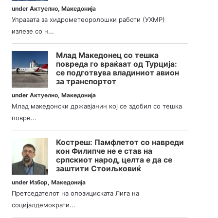
under
Актуелно
,
Македонија
Управата за хидрометеоролошки работи (УХМР)
излезе со н...
Млад Македонец со тешка
повреда го враќаат од Турција:
се подготвува владиниот авион
за транспортот
under
Актуелно
,
Македонија
Млад македонски државјанин кој се здобил со тешка
повре...
Костреш: Памфлетот со навреди
кон Филипче не е став на
српскиот народ, целта е да се
заштити Стоиљковиќ
under
Избор
,
Македонија
Претседателот на опозициската Лига на
социјалдемократи...