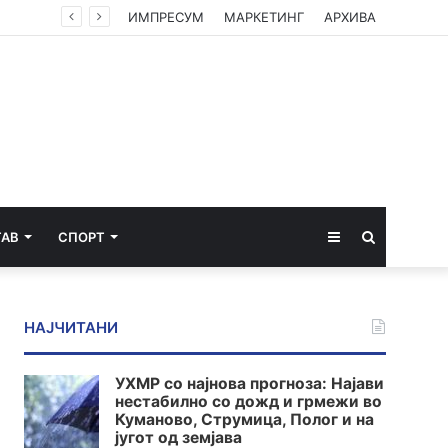
ИМПРЕСУМ
МАРКЕТИНГ
АРХИВА
Sidebar
Пребарај
ТАВ
СПОРТ
за
НАЈЧИТАНИ
УХМР со најнова прогноза: Најави
нестабилно со дожд и грмежи во
Куманово, Струмица, Полог и на
југот од земјава