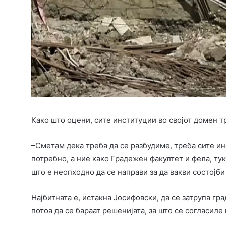
Како што оцени, сите институции во својот домен т
–Сметам дека треба да се разбудиме, треба сите ин
потребно, а ние како Градежен факултет и фела, ту
што е неопходно да се направи за да вакви состојби
Најбитната е, истакна Јосифовски, да се затрупа гра
потоа да се бараат решенијата, за што се согласил