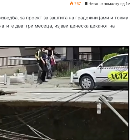
767
Читање помалку од 1м
изведба, за проект за заштита на градежни јами и токму
натите два-три месеца, изјави денеска деканот на