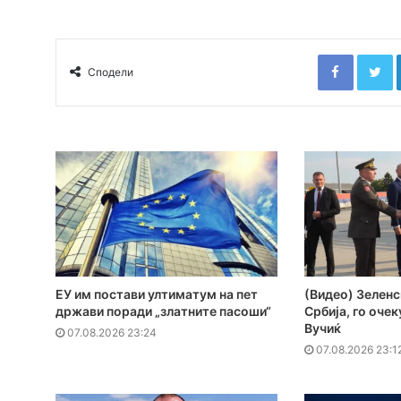
Faceboo
T
Сподели
ЕУ им постави ултиматум на пет
(Видео) Зеленс
држави поради „златните пасоши“
Србија, го оче
Вучиќ
07.08.2026 23:24
07.08.2026 23:1