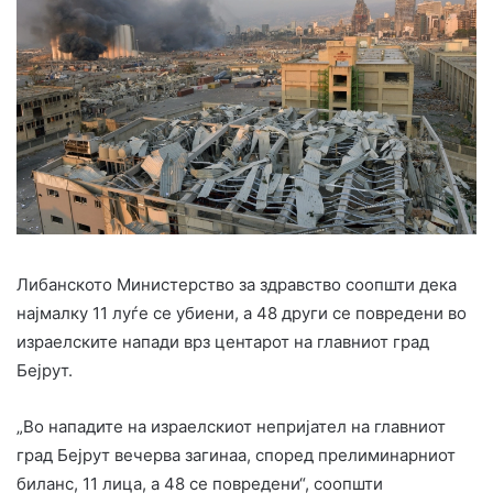
Либанското Министерство за здравство соопшти дека
најмалку 11 луѓе се убиени, а 48 други се повредени во
израелските напади врз центарот на главниот град
Бејрут.
„Во нападите на израелскиот непријател на главниот
град Бејрут вечерва загинаа, според прелиминарниот
биланс, 11 лица, а 48 се повредени“, соопшти