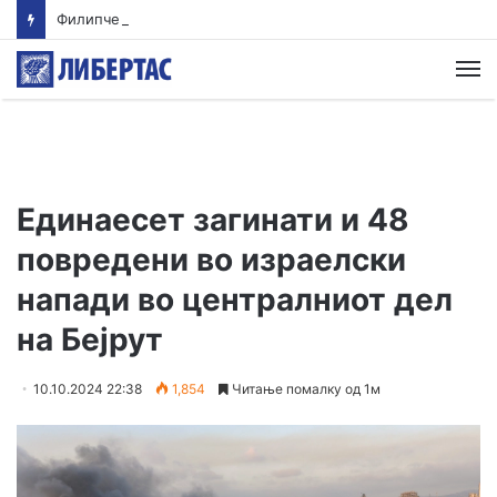
Филипче: Карпалак е потсетник дека мирот и стабилноста се бранат со одговорност
М
Единаесет загинати и 48
повредени во израелски
напади во централниот дел
на Бејрут
10.10.2024 22:38
1,854
Читање помалку од 1м