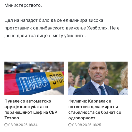
Министерството.
Цел на нападот било да се елиминира висока
претставник од либанското движење Хезболах. Не е
јасно дали тоа лице е меѓу убиените.
Пукале со автоматско
Филипче: Карпалак е
оружје кон куќата на
потсетник дека мирот и
поранешниот шеф на СВР
стабилноста се бранат со
Тетово
одговорност
08.08.2026 16:34
08.08.2026 16:25