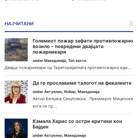
НАЈЧИТАНИ
Големиот пожар зафати противпожарно
возило – повредени двајцата
пожарникари
under
Македонија
,
Топ вести
Двајца пожарникари од Територијалната противпожарна еди...
Да го прославиме талогот на фекалиите
under
Актуелно
,
Избор
,
Македонија
Автор Биљана Секуловска Премиерот Мицкоски
кога се пр...
Камала Харис со остри критики кон
Бајден
under
Актуелно
,
Македонија