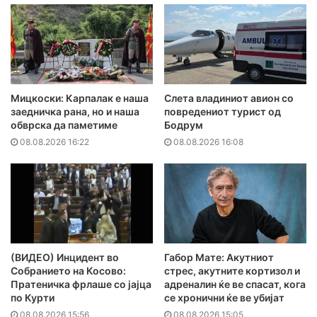
Мицкоски: Карпалак е наша
Слета владиниот авион со
заедничка рана, но и наша
повредениот турист од
обврска да паметиме
Бодрум
08.08.2026 16:22
08.08.2026 16:08
(ВИДЕО) Инцидент во
Габор Мате: Акутниот
Собранието на Косово:
стрес, акутните кортизол и
Пратеничка фрлаше со јајца
адреналин ќе ве спасат, кога
по Курти
се хронични ќе ве убијат
08.08.2026 15:56
08.08.2026 15:05