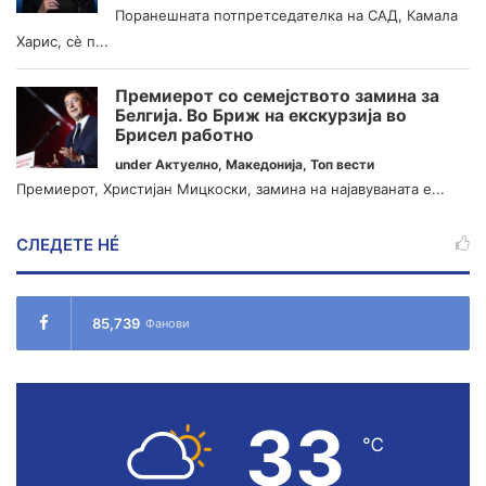
Поранешната потпретседателка на САД, Камала
Харис, сè п...
Премиерот со семејството замина за
Белгија. Во Бриж на екскурзија во
Брисел работно
under
Актуелно
,
Македонија
,
Топ вести
Премиерот, Христијан Мицкоски, замина на најавуваната е...
СЛЕДЕТЕ НÉ
85,739
Фанови
33
℃