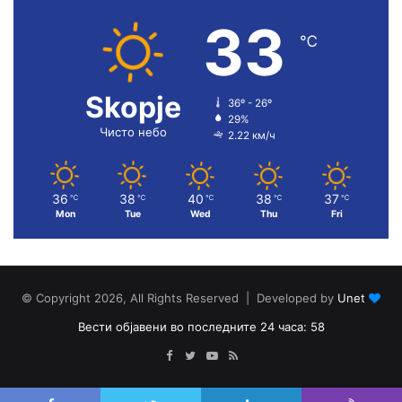
33
℃
Skopje
36º - 26º
29%
Чисто небо
2.22 км/ч
36
38
40
38
37
℃
℃
℃
℃
℃
Mon
Tue
Wed
Thu
Fri
© Copyright 2026, All Rights Reserved | Developed by
Unet
Вести објавени во последните 24 часа: 58
Facebook
Twitter
YouTube
RSS