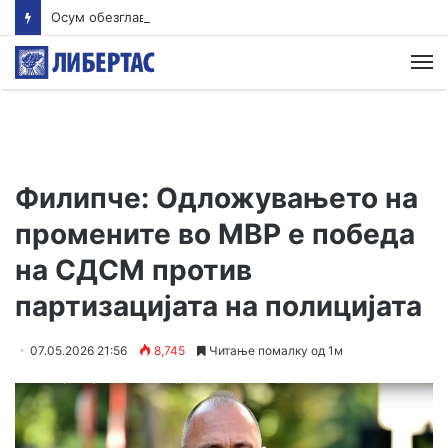
Осум обезглавени тела пронајдени во јама покрај нелегален рудник во Еквадор
М
Филипче: Одложувањето на
промените во МВР е победа
на СДСМ против
партизацијата на полицијата
07.05.2026 21:56
8,745
Читање помалку од 1м