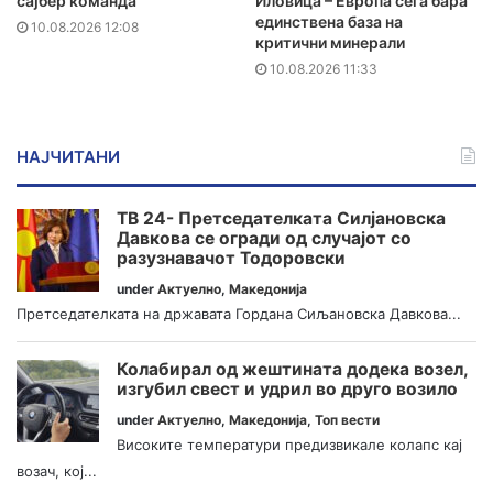
сајбер команда
Иловица – Европа сега бара
единствена база на
10.08.2026 12:08
критични минерали
10.08.2026 11:33
НАЈЧИТАНИ
ТВ 24- Претседателката Силјановска
Давкова се огради од случајот со
разузнавачот Тодоровски
under
Актуелно
,
Македонија
Претседателката на државата Гордана Сиљановска Давкова...
Колабирал од жештината додека возел,
изгубил свест и удрил во друго возило
under
Актуелно
,
Македонија
,
Топ вести
Високите температури предизвикале колапс кај
возач, кој...