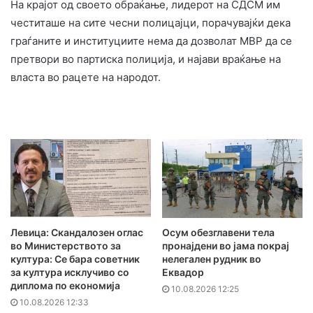
На крајот од своето обраќање, лидерот на СДСМ им
честиташе на сите чесни полицајци, порачувајќи дека
граѓаните и институциите нема да дозволат МВР да се
претвори во партиска полиција, и најави враќање на
власта во рацете на народот.
Левица: Скандалозен оглас
Осум обезглавени тела
во Министерството за
пронајдени во јама покрај
култура: Се бара советник
нелегален рудник во
за култура исклучиво со
Еквадор
диплома по економија
10.08.2026 12:25
10.08.2026 12:33