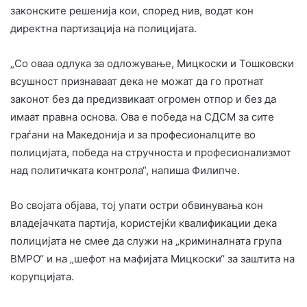
законските решенија кои, според нив, водат кон
директна партизација на полицијата.
„Со оваа одлука за одложување, Мицкоски и Тошковски
всушност признаваат дека не можат да го протнат
законот без да предизвикаат огромен отпор и без да
имаат правна основа. Ова е победа на СДСМ за сите
граѓани на Македонија и за професионалците во
полицијата, победа на стручноста и професионализмот
над политичката контрола“, напиша Филипче.
Во својата објава, тој упати остри обвинувања кон
владејачката партија, користејќи квалификации дека
полицијата не смее да служи на „криминалната група
ВМРО“ и на „шефот на мафијата Мицкоски“ за заштита на
корупцијата.