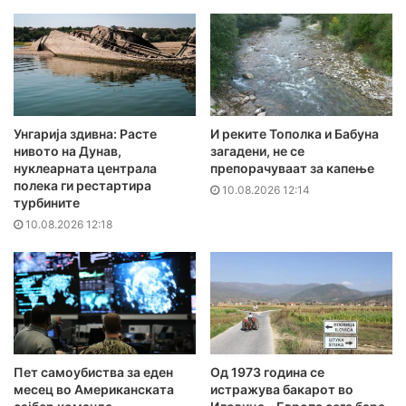
Унгарија здивна: Расте
И реките Тополка и Бабуна
нивото на Дунав,
загадени, не се
нуклеарната централа
препорачуваат за капење
полека ги рестартира
10.08.2026 12:14
турбините
10.08.2026 12:18
Пет самоубиства за еден
Од 1973 година се
месец во Американската
истражува бакарот во