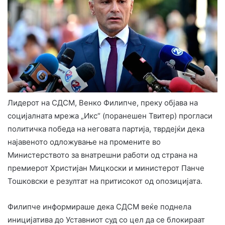
Лидерот на СДСМ, Венко Филипче, преку објава на
социјалната мрежа „Икс“ (поранешен Твитер) прогласи
политичка победа на неговата партија, тврдејќи дека
најавеното одложување на промените во
Министерството за внатрешни работи од страна на
премиерот Христијан Мицкоски и министерот Панче
Тошковски е резултат на притисокот од опозицијата.
Филипче информираше дека СДСМ веќе поднела
иницијатива до Уставниот суд со цел да се блокираат