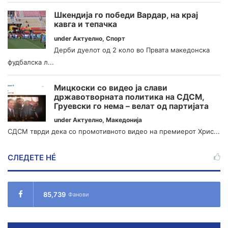
Шкендија го победи Вардар, на крај
кавга и тепачка
under
Актуелно
,
Спорт
Дерби дуелот од 2 коло во Првата македонска
фудбалска л...
Мицкоски со видео ја слави
државотворната политика на СДСМ,
Груевски го нема – велат од партијата
under
Актуелно
,
Македонија
СДСМ тврди дека со промотивното видео на премиерот Хрис...
СЛЕДЕТЕ НÉ
85,739
Фанови