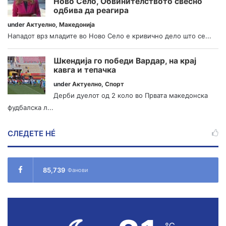
Ново Село, Обвинителството свесно
одбива да реагира
under
Актуелно
,
Македонија
Нападот врз младите во Ново Село е кривично дело што се...
Шкендија го победи Вардар, на крај
кавга и тепачка
under
Актуелно
,
Спорт
Дерби дуелот од 2 коло во Првата македонска
фудбалска л...
СЛЕДЕТЕ НÉ
85,739
Фанови