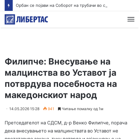
Орбан се појави на Соборот на трубачи во српска Гуча
М
Филипче: Внесување на
малцинства во Уставот ја
потврдува посебноста на
македонскиот народ
14.05.2026 15:28
941
Читање помалку од 1м
Претседателот на СДСМ, д-р Венко Филипче, порача
дека внесувањето на малцинствата во Уставот не
претставува закана, туку потврда и зајакнување на