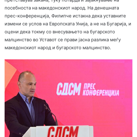
посебноста на македонскиот народ. На денешната
прес-конференција, Филипче истакна дека уставните
измени се услов на Европската Унија, а не на Бугарија, и
оцени дека токму со внесувањето на бугарското
малцинство во Уставот се прави јасна разлика меѓу
македонскиот народ и бугарското малцинство.