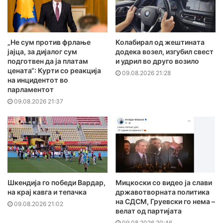
„Не сум против фрлање
Колабирал од жештината
јајца, за дијалог сум
додека возел, изгубил свест
подготвен да ја платам
и удрил во друго возило
цената“: Курти со реакција
09.08.2026 21:28
на инцидентот во
парламентот
09.08.2026 21:37
Шкендија го победи Вардар,
Мицкоски со видео ја слави
на крај кавга и тепачка
државотворната политика
на СДСМ, Груевски го нема –
09.08.2026 21:02
велат од партијата
09.08.2026 20:46