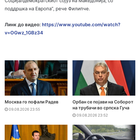
Социјалдемократскиот сојуз на Македонија, со
поддршка на Европа”, рече Филипче.
Линк до видео:
https://www.youtube.com/watch?
v=OGwz_1GBz34
Москва го пофали Радев
Орбан се појави на Соборот
на трубачи во српска Гуча
09.08.2026 23:55
09.08.2026 23:52