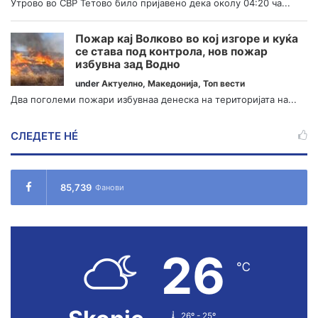
Утрово во СВР Тетово било пријавено дека околу 04:20 ча...
Пожар кај Волково во кој изгоре и куќа
се става под контрола, нов пожар
избувна зад Водно
under
Актуелно
,
Македонија
,
Топ вести
Два поголеми пожари избувнаа денеска на територијата на...
СЛЕДЕТЕ НÉ
85,739
Фанови
26
℃
26º - 25º