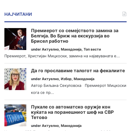
НАЈЧИТАНИ
Премиерот со семејството замина за
Белгија. Во Бриж на екскурзија во
Брисел работно
under
Актуелно
,
Македонија
,
Топ вести
Премиерот, Христијан Мицкоски, замина на најавуваната е...
Да го прославиме талогот на фекалиите
under
Актуелно
,
Избор
,
Македонија
Автор Биљана Секуловска Премиерот Мицкоски
кога се пр...
Пукале со автоматско оружје кон
куќата на поранешниот шеф на СВР
Тетово
under
Актуелно
,
Македонија