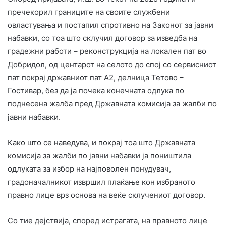
пречекорил границите на своите службени
овластувања и постапил спротивно на Законот за јавни
набавки, со тоа што склучил договор за изведба на
градежни работи – реконструкција на локален пат во
Добридол, од центарот на селото до спој со сервисниот
пат покрај државниот пат А2, делница Тетово –
Гостивар, без да ја почека конечната одлука по
поднесена жалба пред Државната комисија за жалби по
јавни набавки.
Како што се наведува, и покрај тоа што Државната
комисија за жалби по јавни набавки ја поништила
одлуката за избор на најповолен понудувач,
градоначалникот извршил плаќање кон избраното
правно лице врз основа на веќе склучениот договор.
Со тие дејствија, според истрагата, на правното лице