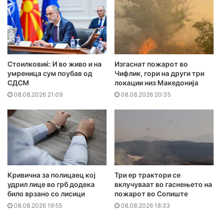
Стоилковиќ: И во живо и на
Изгаснат пожарот во
умреница сум поубав од
Чифлик, гори на други три
СДСМ
локации низ Македонија
08.08.2026 21:09
08.08.2026 20:35
Кривична за полицаец кој
Три ер трактори се
удрил лице во грб додека
вклучуваат во гаснењето на
било врзано со лисици
пожарот во Сопиште
08.08.2026 19:55
08.08.2026 18:33