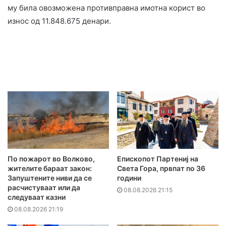
му била овозможена противправна имотна корист во
износ од 11.848.675 денари.
По пожарот во Волково,
Епископот Партениј на
жителите бараат закон:
Света Гора, првпат по 36
Запуштените ниви да се
години
расчистуваат или да
08.08.2026 21:15
следуваат казни
08.08.2026 21:19