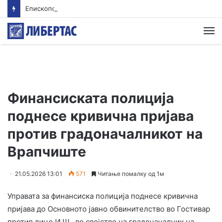
Епископот Партениј на Света Гора, првпат по 36 години
М
Финансиската полиција
поднесе кривична пријава
против градоначалникот на
Врапчиште
21.05.2026 13:01
571
Читање помалку од 1м
Управата за финансиска полиција поднесе кривична
пријава до Основното јавно обвинителство во Гостивар
против лице И.Ш., во својство на градоначалник на