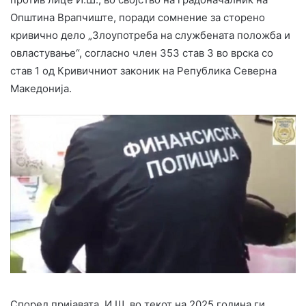
Општина Врапчиште, поради сомнение за сторено
кривично дело „Злоупотреба на службената положба и
овластување“, согласно член 353 став 3 во врска со
став 1 од Кривичниот законик на Република Северна
Македонија.
Според пријавата, И.Ш. во текот на 2025 година ги