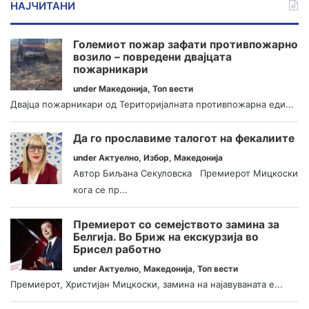
НАЈЧИТАНИ
Големиот пожар зафати противпожарно
возило – повредени двајцата
пожарникари
under
Македонија
,
Топ вести
Двајца пожарникари од Територијалната противпожарна еди...
Да го прославиме талогот на фекалиите
under
Актуелно
,
Избор
,
Македонија
Автор Биљана Секуловска Премиерот Мицкоски
кога се пр...
Премиерот со семејството замина за
Белгија. Во Бриж на екскурзија во
Брисел работно
under
Актуелно
,
Македонија
,
Топ вести
Премиерот, Христијан Мицкоски, замина на најавуваната е...