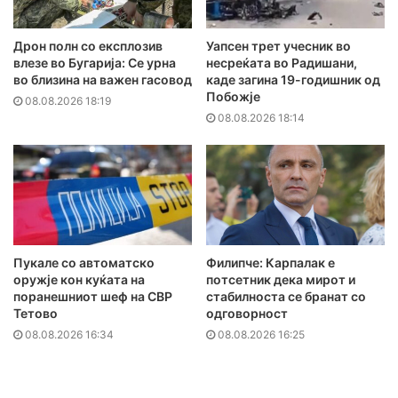
Дрон полн со експлозив
Уапсен трет учесник во
влезе во Бугарија: Се урна
несреќата во Радишани,
во близина на важен гасовод
каде загина 19-годишник од
Побожје
08.08.2026 18:19
08.08.2026 18:14
Пукале со автоматско
Филипче: Карпалак е
оружје кон куќата на
потсетник дека мирот и
поранешниот шеф на СВР
стабилноста се бранат со
Тетово
одговорност
08.08.2026 16:34
08.08.2026 16:25