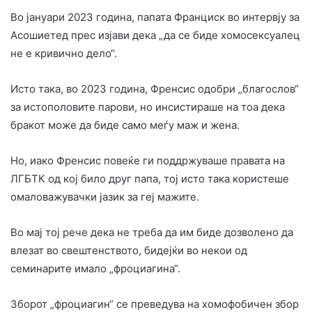
Во јануари 2023 година, папата Франциск во интервју за
Асошиетед прес изјави дека „да се биде хомосексуалец
не е кривично дело“.
Исто така, во 2023 година, Френсис одобри „благослов“
за истополовите парови, но инсистираше на тоа дека
бракот може да биде само меѓу маж и жена.
Но, иако Френсис повеќе ги поддржуваше правата на
ЛГБТК од кој било друг папа, тој исто така користеше
омаловажувачки јазик за геј мажите.
Во мај тој рече дека не треба да им биде дозволено да
влезат во свештенството, бидејќи во некои од
семинарите имало „фроциагина“.
Зборот „фроциагин“ се преведува на хомофобичен збор