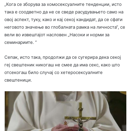
„Кога се зборува за хомосексуалните тенденции, исто
така е соодветно да не се сведе расудувањето само на
овој аспект, туку, како и кај секој кандидат, да се сфати
неговото значење во глобалната рамка на личноста“, се
вели во извештајот насловен „Насоки и норми за
семинариите. “
Сепак, исто така, продолжи да се сугерира дека секој
геј свештеник никогаш не смее да има секс, како што
отсекогаш било случај со хетеросексуалните
свештеници.