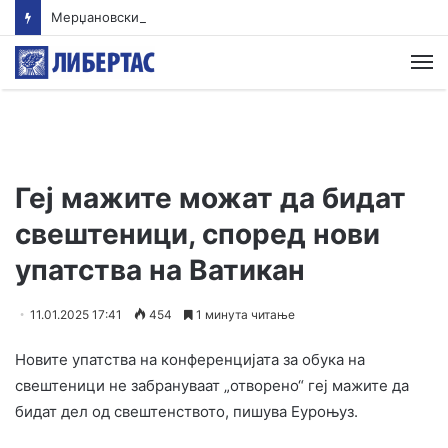
Мерџановски: Со владин авион во Скопје транспортиран пациент повреден на одмор во Турција
М
Геј мажите можат да бидат
свештеници, според нови
упатства на Ватикан
11.01.2025 17:41
454
1 минута читање
Новите упатства на конференцијата за обука на
свештеници не забрануваат „отворено“ геј мажите да
бидат дел од свештенството, пишува Еуроњуз.