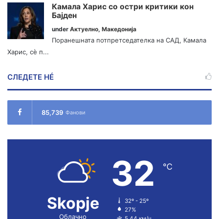
Камала Харис со остри критики кон
Бајден
under
Актуелно
,
Македонија
Поранешната потпретседателка на САД, Камала
Харис, сè п...
СЛЕДЕТЕ НÉ
85,739
Фанови
32
℃
Skopje
32º - 25º
27%
Облачно
5.44 км/ч