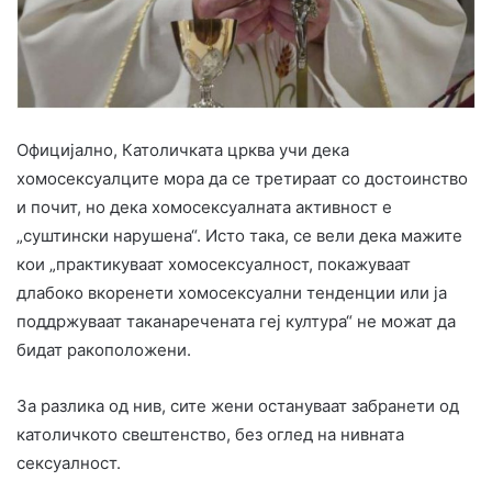
Официјално, Католичката црква учи дека
хомосексуалците мора да се третираат со достоинство
и почит, но дека хомосексуалната активност е
„суштински нарушена“. Исто така, се вели дека мажите
кои „практикуваат хомосексуалност, покажуваат
длабоко вкоренети хомосексуални тенденции или ја
поддржуваат таканаречената геј култура“ не можат да
бидат ракоположени.
За разлика од нив, сите жени остануваат забранети од
католичкото свештенство, без оглед на нивната
сексуалност.