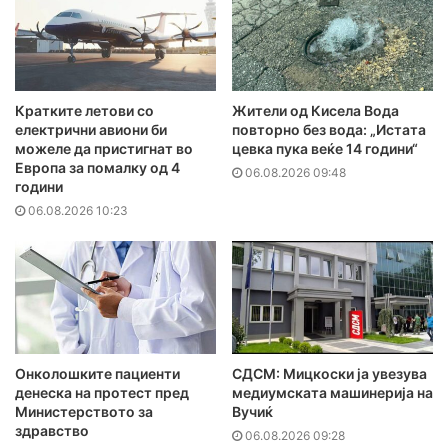
Кратките летови со
Жители од Кисела Вода
електрични авиони би
повторно без вода: „Истата
можеле да пристигнат во
цевка пука веќе 14 години“
Европа за помалку од 4
06.08.2026 09:48
години
06.08.2026 10:23
Онколошките пациенти
СДСМ: Мицкоски ја увезува
денеска на протест пред
медиумската машинерија на
Министерството за
Вучиќ
здравство
06.08.2026 09:28