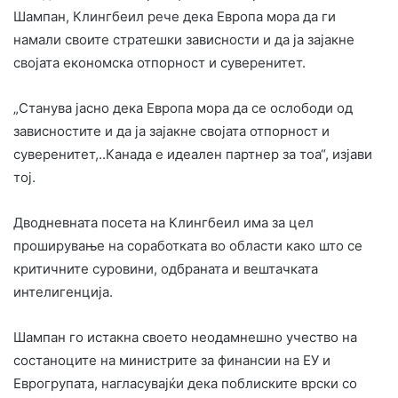
Шампан, Клингбеил рече дека Европа мора да ги
намали своите стратешки зависности и да ја зајакне
својата економска отпорност и суверенитет.
„Станува јасно дека Европа мора да се ослободи од
зависностите и да ја зајакне својата отпорност и
суверенитет,..Канада е идеален партнер за тоа“, изјави
тој.
Дводневната посета на Клингбеил има за цел
проширување на соработката во области како што се
критичните суровини, одбраната и вештачката
интелигенција.
Шампан го истакна своето неодамнешно учество на
состаноците на министрите за финансии на ЕУ и
Еврогрупата, нагласувајќи дека поблиските врски со