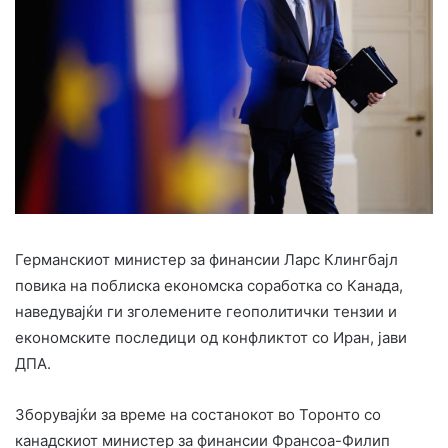
Германскиот министер за финансии Ларс Клингбajл
повика на поблиска економска соработка со Канада,
наведувајќи ги зголемените геополитички тензии и
економските последици од конфликтот со Иран, јави
ДПА.
Зборувајќи за време на состанокот во Торонто со
канадскиот министер за финансии Франсоа-Филип