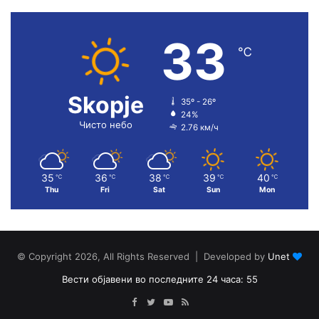
33
℃
Skopje
35º - 26º
24%
Чисто небо
2.76 км/ч
35
36
38
39
40
℃
℃
℃
℃
℃
Thu
Fri
Sat
Sun
Mon
© Copyright 2026, All Rights Reserved | Developed by
Unet
Вести објавени во последните 24 часа: 55
Facebook
Twitter
YouTube
RSS