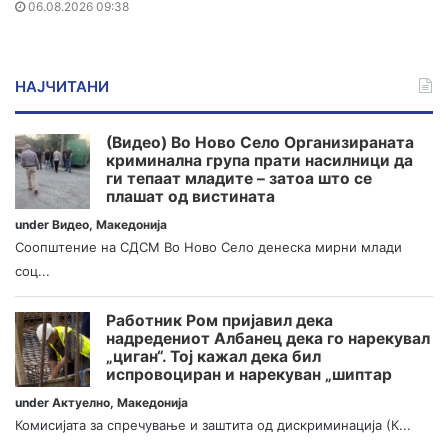
06.08.2026 09:38
НАЈЧИТАНИ
(Видео) Во Ново Село Организираната
криминална група прати насилници да
ги тепаат младите – затоа што се
плашат од вистината
under
Видео
,
Македонија
Соопштение на СДСМ Во Ново Село денеска мирни млади
соц...
Работник Ром пријавил дека
надредениот Албанец дека го нарекувал
„циган“. Тој кажал дека бил
испровоциран и нарекуван „шиптар
under
Актуелно
,
Македонија
Комисијата за спречување и заштита од дискриминација (К...