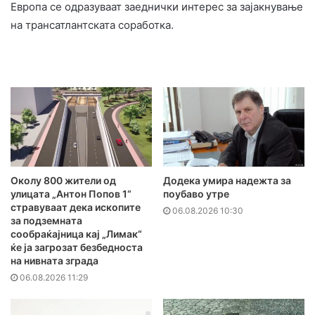
Европа се одразуваат заеднички интерес за зајакнување
на трансатлантската соработка.
Додека умира надежта за
Околу 800 жители од
поубаво утре
улицата „Антон Попов 1“
стравуваат дека ископите
06.08.2026 10:30
за подземната
сообраќајница кај „Лимак“
ќе ја загрозат безбедноста
на нивната зграда
06.08.2026 11:29