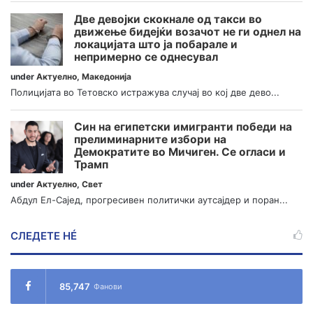
Две девојки скокнале од такси во
движење бидејќи возачот не ги однел на
локацијата што ја побарале и
непримерно се однесувал
under
Актуелно
,
Македонија
Полицијата во Тетовско истражува случај во кој две дево...
Син на египетски имигранти победи на
прелиминарните избори на
Демократите во Мичиген. Се огласи и
Трамп
under
Актуелно
,
Свет
Абдул Ел-Сајед, прогресивен политички аутсајдер и поран...
СЛЕДЕТЕ НÉ
85,747
Фанови