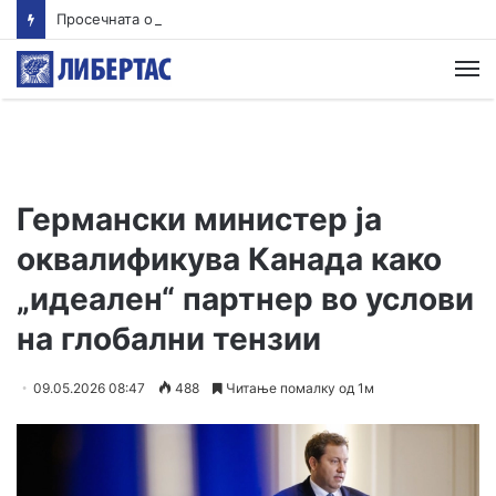
Просечната оценка од полагањето матура во јуни е 3,66 од сите три типа матура
М
Германски министер ја
оквалификува Канада како
„идеален“ партнер во услови
на глобални тензии
09.05.2026 08:47
488
Читање помалку од 1м