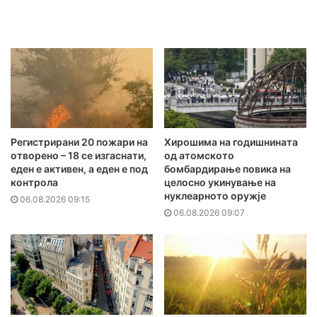
Регистрирани 20 пожари на
Хирошима на годишнината
отворено – 18 се изгаснати,
од атомското
еден е активен, а еден е под
бомбардирање повика на
контрола
целосно укинување на
нуклеарното оружје
06.08.2026 09:15
06.08.2026 09:07