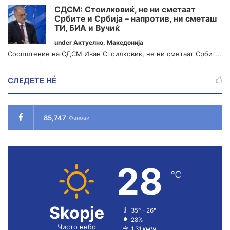
СДСМ: Стоилковиќ, не ни сметаат
Србите и Србија – напротив, ни сметаш
ТИ, БИА и Вучиќ
under
Актуелно
,
Македонија
Соопштение на СДСМ Иван Стоилковиќ, не ни сметаат Србит...
СЛЕДЕТЕ НÉ
85,747
Фанови
28
℃
Skopje
35º - 26º
28%
Чисто небо
1.31 км/ч