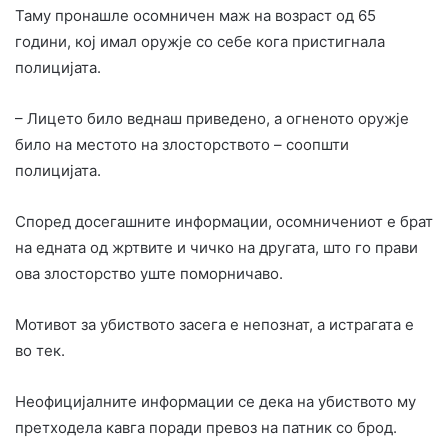
Таму пронашле осомничен маж на возраст од 65
години, кој имал оружје со себе кога пристигнала
полицијата.
– Лицето било веднаш приведено, а огненото оружје
било на местото на злосторството – соопшти
полицијата.
Според досегашните информации, осомничениот е брат
на едната од жртвите и чичко на другата, што го прави
ова злосторство уште поморничаво.
Мотивот за убиството засега е непознат, а истрагата е
во тек.
Неофицијалните информации се дека на убиството му
претходела кавга поради превоз на патник со брод.