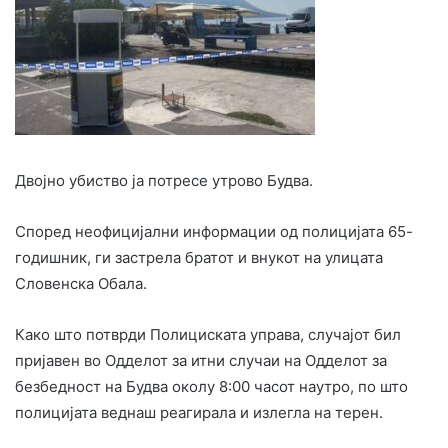
Двојно убиство ја потресе утрово Будва.
Според неофицијални информации од полицијата 65-
годишник, ги застрела братот и внукот на улицата
Словенска Обала.
Како што потврди Полициската управа, случајот бил
пријавен во Одделот за итни случаи на Одделот за
безбедност на Будва околу 8:00 часот наутро, по што
полицијата веднаш реагирала и излегла на терен.