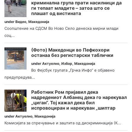
криминална група прати насилници да
ги тепаат младите – затоа што се
плашат од вистината
under
Видео
,
Македонија
Соопштение на СДСМ Во Ново Село денеска мирни млади
соц...
(Фото) Македонци во Пефкохори
останаа без регистарски таблички
under
Актуелно
,
Избор
,
Македонија
Во Фејсбук групата „Грчка Инфо“ е објавено
предупредува...
Работник Ром пријавил дека
надредениот Албанец дека го нарекувал
„циган“. Тој кажал дека бил
испровоциран и нарекуван „шиптар
under
Актуелно
,
Македонија
Комисијата за спречување и заштита од дискриминација (К...