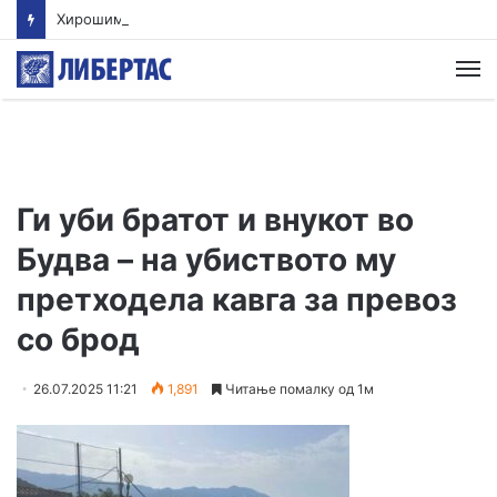
Хирошима на годишнината од атомското бомбардирање повика на целосно укинување на нуклеарното оружје
М
Ги уби братот и внукот во
Будва – на убиството му
претходела кавга за превоз
со брод
26.07.2025 11:21
1,891
Читање помалку од 1м