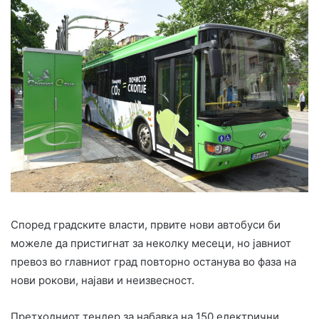
Според градските власти, првите нови автобуси би
можеле да пристигнат за неколку месеци, но јавниот
превоз во главниот град повторно останува во фаза на
нови рокови, најави и неизвесност.
Претходниот тендер за набавка на 150 електрични