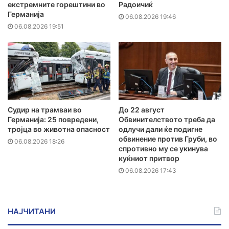
екстремните горештини во
Радоичиќ
Германија
06.08.2026 19:46
06.08.2026 19:51
Судир на трамваи во
До 22 август
Германија: 25 повредени,
Обвинителството треба да
тројца во животна опасност
одлучи дали ќе подигне
обвинение против Груби, во
06.08.2026 18:26
спротивно му се укинува
куќниот притвор
06.08.2026 17:43
НАЈЧИТАНИ