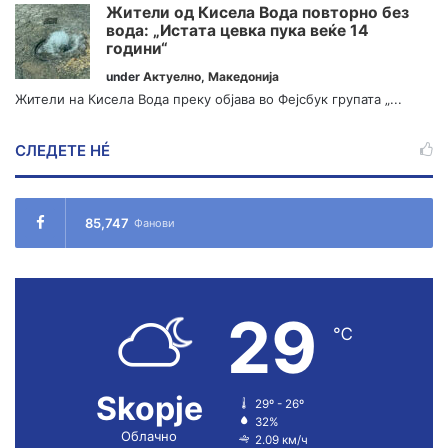
Жители од Кисела Вода повторно без
вода: „Истата цевка пука веќе 14
години“
under
Актуелно
,
Македонија
Жители на Кисела Вода преку објава во Фејсбук групата „...
СЛЕДЕТЕ НÉ
85,747
Фанови
29
℃
Skopje
29º - 26º
32%
Облачно
2.09 км/ч