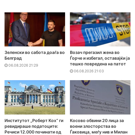
Зеленски во сабота доаѓа во
Возач прегазил жена во
Белград
Ѓорче и избегал, оставајќи ја
тешко повредена на патот
06.08.2026 21:29
06.08.2026 21:03
Институтот „Роберт Кох“ ги
Косово обвини 20 лица за
ревидираше податоците:
воени злосторства во
Речиси 12.000 починати од
Ѓаковица, меѓу нив и Милан