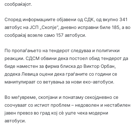
сообраќајот.
Според информациите објавени од СДК, од вкупно 341
автобус на ЈСП „Скопје“, дневно исправни биле 185, а во
сообраќај возеле само 157 автобуси.
По пропаѓањето на тендерот следуваа и политички
реакции. СДСМ обвини дека постоел обид тендерот да
биде наместен за фирма блиска до Виктор Орбан,
додека Левица оцени дека граѓаните со години се
манипулираат со ветувања за нови еко-автобуси.
Во меѓувреме, скопјани и понатаму секојдневно се
соочуваат со истиот проблем – недоволен и нестабилен
јавен превоз во град кој сè уште чека модерни
автобуси.