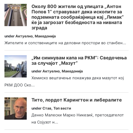
Околу 800 жители од улицата „Антон
Попов 1“ стравуваат дека ископите за
подземната сообраќајница кај „Лимак“
ќе ја загрозат безбедноста на нивната
зграда
under
Актуелно
,
Македонија
Жителите и сопствениците на деловни простори во станбен...
„Им симнувам капа на РКМ“: Сведочења
за случајот „Мазут“
under
Актуелно
,
Македонија
Хемиско вештачење покажува дека мазутот кој
РКМ ДОО Ско...
Тито, лордот Карингтон и либералите
under
Став
,
Топ вести
Денко Малески Марко Никезиќ, претседателот
на Сојузот н...