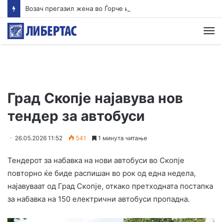
Возач прегазил жена во Ѓорче и избегал, оставајќи ја тешко повредена на патот
М
Град Скопје најавува нов
тендер за автобуси
26.05.2026 11:52
541
1 минута читање
Тендерот за набавка на нови автобуси во Скопје
повторно ќе биде распишан во рок од една недела,
најавуваат од Град Скопје, откако претходната постапка
за набавка на 150 електрични автобуси пропадна.